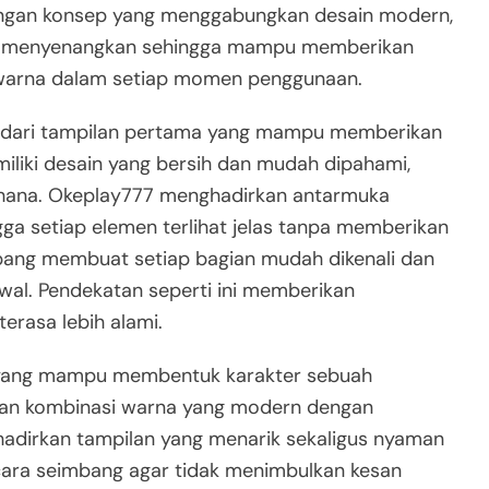
ngan konsep yang menggabungkan desain modern,
ang menyenangkan sehingga mampu memberikan
erwarna dalam setiap momen penggunaan.
i dari tampilan pertama yang mampu memberikan
iliki desain yang bersih dan mudah dipahami,
erhana. Okeplay777 menghadirkan antarmuka
gga setiap elemen terlihat jelas tanpa memberikan
mbang membuat setiap bagian mudah dikenali dan
wal. Pendekatan seperti ini memberikan
rasa lebih alami.
g yang mampu membentuk karakter sebuah
kan kombinasi warna yang modern dengan
adirkan tampilan yang menarik sekaligus nyaman
cara seimbang agar tidak menimbulkan kesan