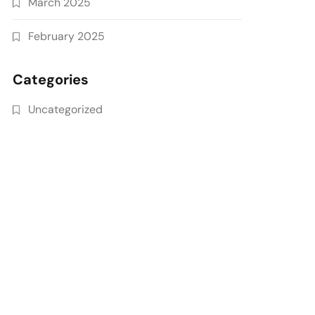
March 2025
February 2025
Categories
Uncategorized