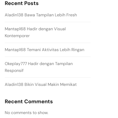
Recent Posts
Aladin138 Bawa Tampilan Lebih Fresh
Mantap168 Hadir dengan Visual
Kontemporer
Mantap168 Temani Aktivitas Lebih Ringan
Okeplay777 Hadir dengan Tampilan
Responsif
Aladin138 Bikin Visual Makin Memikat
Recent Comments
No comments to show.