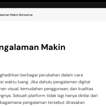
galaman Makin Berwarna
engalaman Makin
nghadirkan berbagai perubahan dalam cara
i waktu luang. Jika dahulu pengalaman digital
nan visual, kemudahan penggunaan, dan kualitas
gnya. Sebuah platform tidak lagi hanya dinilai dari
i bagaimana pengalaman tersebut dirasakan