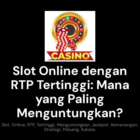
Slot Online dengan
RTP Tertinggi: Mana
yang Paling
Menguntungkan?
Slot, Online, RTP, Tertinggi, Menguntungkan, Jackpot, Kemenangan,
Strategi, Peluang, Sukses.