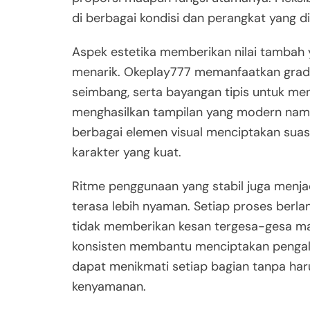
di berbagai kondisi dan perangkat yang d
Aspek estetika memberikan nilai tambah 
menarik. Okeplay777 memanfaatkan grada
seimbang, serta bayangan tipis untuk me
menghasilkan tampilan yang modern nam
berbagai elemen visual menciptakan su
karakter yang kuat.
Ritme penggunaan yang stabil juga menj
terasa lebih nyaman. Setiap proses ber
tidak memberikan kesan tergesa-gesa ma
konsisten membantu menciptakan pengal
dapat menikmati setiap bagian tanpa h
kenyamanan.