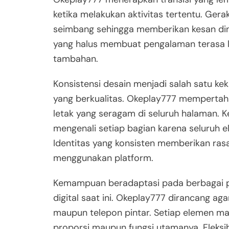
ketika melakukan aktivitas tertentu. Ger
seimbang sehingga memberikan kesan di
yang halus membuat pengalaman terasa le
tambahan.
Konsistensi desain menjadi salah satu 
yang berkualitas. Okeplay777 mempertaha
letak yang seragam di seluruh halaman. 
mengenali setiap bagian karena seluruh 
Identitas yang konsisten memberikan ra
menggunakan platform.
Kemampuan beradaptasi pada berbagai p
digital saat ini. Okeplay777 dirancang aga
maupun telepon pintar. Setiap elemen m
proporsi maupun fungsi utamanya. Fleksi