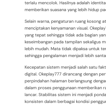
terlalu mencolok. Hasilnya adalah identit
memberikan suasana yang lebih hidup pad
Selain warna, pengaturan ruang kosong a
menciptakan kenyamanan visual. Okeplay
yang tepat sehingga tidak ada bagian yan
keseimbangan pada tampilan sekaligus
lebih mudah. Mata tidak dipaksa untuk 
sehingga pengalaman menjadi lebih santai
Kecepatan sistem menjadi salah satu fa
digital. Okeplay777 dirancang dengan per
perpindahan halaman berlangsung dengan
dalam proses penggunaan memberikan ra
lancar. Stabilitas sistem ini menjadi pon
konsisten dalam berbagai kondisi penggu