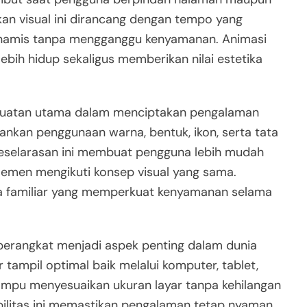
akan visual ini dirancang dengan tempo yang
namis tanpa mengganggu kenyamanan. Animasi
bih hidup sekaligus memberikan nilai estetika
kekuatan utama dalam menciptakan pengalaman
nkan penggunaan warna, bentuk, ikon, serta tata
Keselarasan ini membuat pengguna lebih mudah
elemen mengikuti konsep visual yang sama.
sa familiar yang memperkuat kenyamanan selama
erangkat menjadi aspek penting dalam dunia
r tampil optimal baik melalui komputer, tablet,
ampu menyesuaikan ukuran layar tanpa kehilangan
bilitas ini memastikan pengalaman tetap nyaman