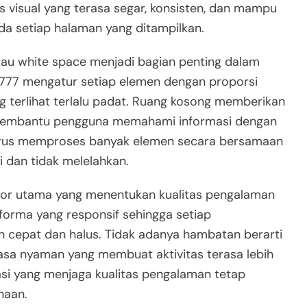
as visual yang terasa segar, konsisten, dan mampu
a setiap halaman yang ditampilkan.
tau white space menjadi bagian penting dalam
777 mengatur setiap elemen dengan proporsi
g terlihat terlalu padat. Ruang kosong memberikan
 membantu pengguna memahami informasi dengan
terus memproses banyak elemen secara bersamaan
 dan tidak melelahkan.
ktor utama yang menentukan kualitas pengalaman
forma yang responsif sehingga setiap
 cepat dan halus. Tidak adanya hambatan berarti
sa nyaman yang membuat aktivitas terasa lebih
dasi yang menjaga kualitas pengalaman tetap
naan.