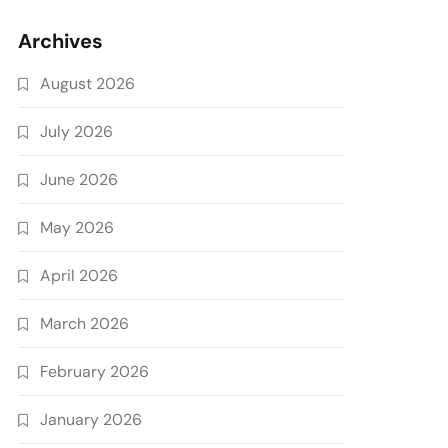
Archives
August 2026
July 2026
June 2026
May 2026
April 2026
March 2026
February 2026
January 2026