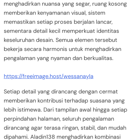
menghadirkan nuansa yang segar, ruang kosong
memberikan kenyamanan visual, sistem
memastikan setiap proses berjalan lancar,
sementara detail kecil memperkuat identitas
keseluruhan desain. Semua elemen tersebut
bekerja secara harmonis untuk menghadirkan
pengalaman yang nyaman dan berkualitas.
https://freeimage.host/wessanayla
Setiap detail yang dirancang dengan cermat
memberikan kontribusi terhadap suasana yang
lebih istimewa. Dari tampilan awal hingga setiap
perpindahan halaman, seluruh pengalaman
dirancang agar terasa ringan, stabil, dan mudah
dipahami. Aladin138 menghadirkan kombinasi