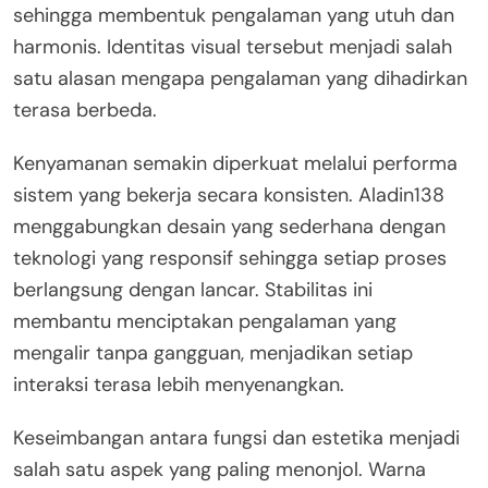
sehingga membentuk pengalaman yang utuh dan
harmonis. Identitas visual tersebut menjadi salah
satu alasan mengapa pengalaman yang dihadirkan
terasa berbeda.
Kenyamanan semakin diperkuat melalui performa
sistem yang bekerja secara konsisten. Aladin138
menggabungkan desain yang sederhana dengan
teknologi yang responsif sehingga setiap proses
berlangsung dengan lancar. Stabilitas ini
membantu menciptakan pengalaman yang
mengalir tanpa gangguan, menjadikan setiap
interaksi terasa lebih menyenangkan.
Keseimbangan antara fungsi dan estetika menjadi
salah satu aspek yang paling menonjol. Warna