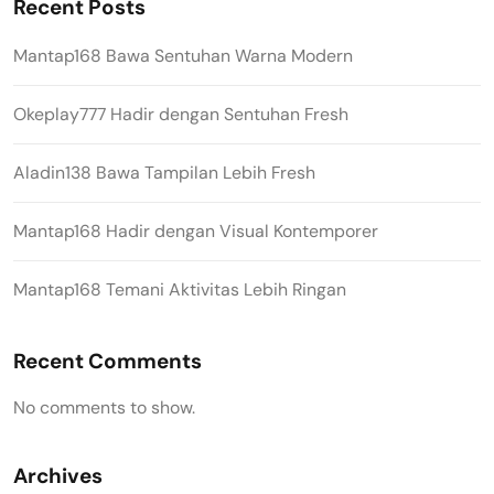
Recent Posts
Mantap168 Bawa Sentuhan Warna Modern
Okeplay777 Hadir dengan Sentuhan Fresh
Aladin138 Bawa Tampilan Lebih Fresh
Mantap168 Hadir dengan Visual Kontemporer
Mantap168 Temani Aktivitas Lebih Ringan
Recent Comments
No comments to show.
Archives