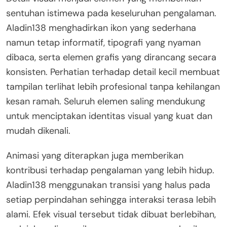
sentuhan istimewa pada keseluruhan pengalaman.
Aladin138 menghadirkan ikon yang sederhana
namun tetap informatif, tipografi yang nyaman
dibaca, serta elemen grafis yang dirancang secara
konsisten. Perhatian terhadap detail kecil membuat
tampilan terlihat lebih profesional tanpa kehilangan
kesan ramah. Seluruh elemen saling mendukung
untuk menciptakan identitas visual yang kuat dan
mudah dikenali.
Animasi yang diterapkan juga memberikan
kontribusi terhadap pengalaman yang lebih hidup.
Aladin138 menggunakan transisi yang halus pada
setiap perpindahan sehingga interaksi terasa lebih
alami. Efek visual tersebut tidak dibuat berlebihan,