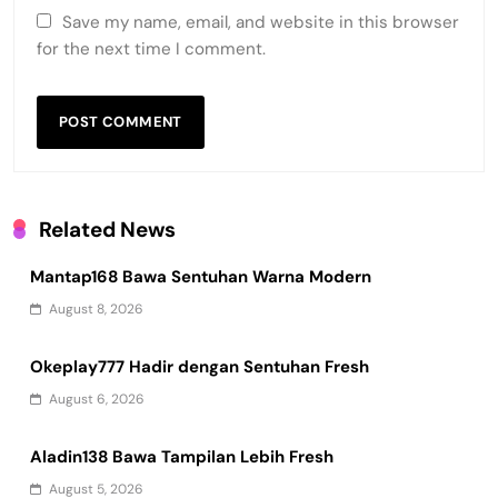
Save my name, email, and website in this browser
for the next time I comment.
Related News
Mantap168 Bawa Sentuhan Warna Modern
August 8, 2026
Okeplay777 Hadir dengan Sentuhan Fresh
August 6, 2026
Aladin138 Bawa Tampilan Lebih Fresh
August 5, 2026