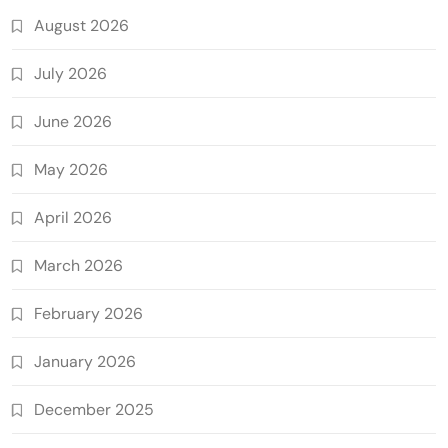
August 2026
July 2026
June 2026
May 2026
April 2026
March 2026
February 2026
January 2026
December 2025