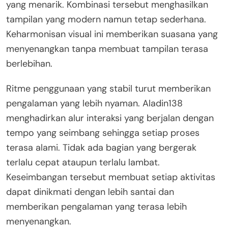
yang menarik. Kombinasi tersebut menghasilkan
tampilan yang modern namun tetap sederhana.
Keharmonisan visual ini memberikan suasana yang
menyenangkan tanpa membuat tampilan terasa
berlebihan.
Ritme penggunaan yang stabil turut memberikan
pengalaman yang lebih nyaman. Aladin138
menghadirkan alur interaksi yang berjalan dengan
tempo yang seimbang sehingga setiap proses
terasa alami. Tidak ada bagian yang bergerak
terlalu cepat ataupun terlalu lambat.
Keseimbangan tersebut membuat setiap aktivitas
dapat dinikmati dengan lebih santai dan
memberikan pengalaman yang terasa lebih
menyenangkan.