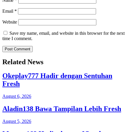
Name
*
Email
*
Website
Save my name, email, and website in this browser for the next
time I comment.
Related News
Okeplay777 Hadir dengan Sentuhan
Fresh
August 6, 2026
Aladin138 Bawa Tampilan Lebih Fresh
August 5, 2026