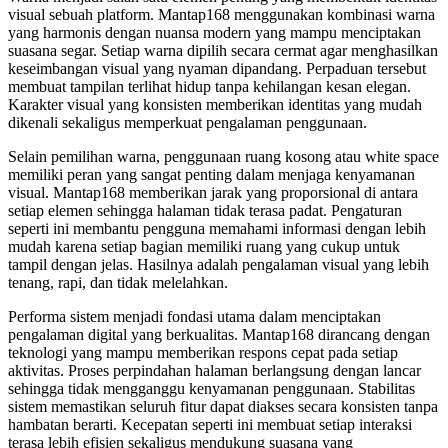
visual sebuah platform. Mantap168 menggunakan kombinasi warna
yang harmonis dengan nuansa modern yang mampu menciptakan
suasana segar. Setiap warna dipilih secara cermat agar menghasilkan
keseimbangan visual yang nyaman dipandang. Perpaduan tersebut
membuat tampilan terlihat hidup tanpa kehilangan kesan elegan.
Karakter visual yang konsisten memberikan identitas yang mudah
dikenali sekaligus memperkuat pengalaman penggunaan.
Selain pemilihan warna, penggunaan ruang kosong atau white space
memiliki peran yang sangat penting dalam menjaga kenyamanan
visual. Mantap168 memberikan jarak yang proporsional di antara
setiap elemen sehingga halaman tidak terasa padat. Pengaturan
seperti ini membantu pengguna memahami informasi dengan lebih
mudah karena setiap bagian memiliki ruang yang cukup untuk
tampil dengan jelas. Hasilnya adalah pengalaman visual yang lebih
tenang, rapi, dan tidak melelahkan.
Performa sistem menjadi fondasi utama dalam menciptakan
pengalaman digital yang berkualitas. Mantap168 dirancang dengan
teknologi yang mampu memberikan respons cepat pada setiap
aktivitas. Proses perpindahan halaman berlangsung dengan lancar
sehingga tidak mengganggu kenyamanan penggunaan. Stabilitas
sistem memastikan seluruh fitur dapat diakses secara konsisten tanpa
hambatan berarti. Kecepatan seperti ini membuat setiap interaksi
terasa lebih efisien sekaligus mendukung suasana yang