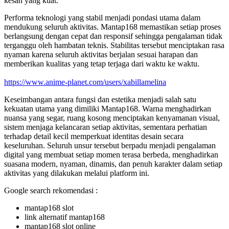
kesan yang kuat.
Performa teknologi yang stabil menjadi pondasi utama dalam
mendukung seluruh aktivitas. Mantap168 memastikan setiap proses
berlangsung dengan cepat dan responsif sehingga pengalaman tidak
terganggu oleh hambatan teknis. Stabilitas tersebut menciptakan rasa
nyaman karena seluruh aktivitas berjalan sesuai harapan dan
memberikan kualitas yang tetap terjaga dari waktu ke waktu.
https://www.anime-planet.com/users/xabillamelina
Keseimbangan antara fungsi dan estetika menjadi salah satu
kekuatan utama yang dimiliki Mantap168. Warna menghadirkan
nuansa yang segar, ruang kosong menciptakan kenyamanan visual,
sistem menjaga kelancaran setiap aktivitas, sementara perhatian
terhadap detail kecil memperkuat identitas desain secara
keseluruhan. Seluruh unsur tersebut berpadu menjadi pengalaman
digital yang membuat setiap momen terasa berbeda, menghadirkan
suasana modern, nyaman, dinamis, dan penuh karakter dalam setiap
aktivitas yang dilakukan melalui platform ini.
Google search rekomendasi :
mantap168 slot
link alternatif mantap168
mantap168 slot online