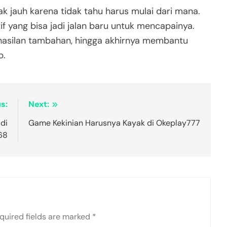
ak jauh karena tidak tahu harus mulai dari mana.
f yang bisa jadi jalan baru untuk mencapainya.
ghasilan tambahan, hingga akhirnya membantu
p.
s:
Next:
di
Game Kekinian Harusnya Kayak di Okeplay777
68
quired fields are marked
*