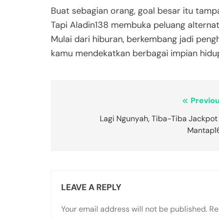
Buat sebagian orang, goal besar itu tamp
Tapi Aladin138 membuka peluang alternati
Mulai dari hiburan, berkembang jadi pen
kamu mendekatkan berbagai impian hidu
Post
Previou
navigation
Lagi Ngunyah, Tiba-Tiba Jackpot 
Mantap1
LEAVE A REPLY
Your email address will not be published.
Re