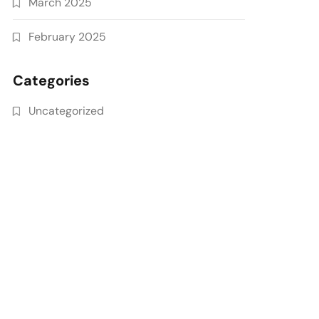
March 2025
February 2025
Categories
Uncategorized