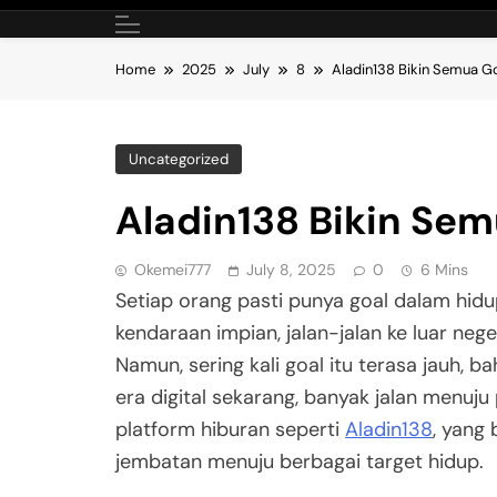
Home
2025
July
8
Aladin138 Bikin Semua Go
Uncategorized
Aladin138 Bikin Sem
Okemei777
July 8, 2025
0
6 Mins
Setiap orang pasti punya goal dalam hidup.
kendaraan impian, jalan-jalan ke luar neg
Namun, sering kali goal itu terasa jauh, b
era digital sekarang, banyak jalan menuj
platform hiburan seperti
Aladin138
, yang
jembatan menuju berbagai target hidup.