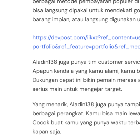
berbagai metode pembayaran populer di I
bisa langsung dipakai untuk mendekati go
barang impian, atau langsung digunakan u
https://devpost.com/iikxz?ref_content=u
portfolio&ref_feature=portfolio&ref_me
Aladin138 juga punya tim customer servi
Apapun kendala yang kamu alami, kamu bi
Dukungan cepat ini bikin pemain merasa 
serius main untuk mengejar target.
Yang menarik, Aladin138 juga punya tampi
berbagai perangkat. Kamu bisa main lewat
Cocok buat kamu yang punya waktu terba
kapan saja.