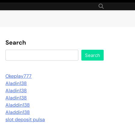
Search
Search
Okeplay777
Aladin138
Aladin138
Aladin138
Aladdin138
Aladdin138
slot deposit pulsa