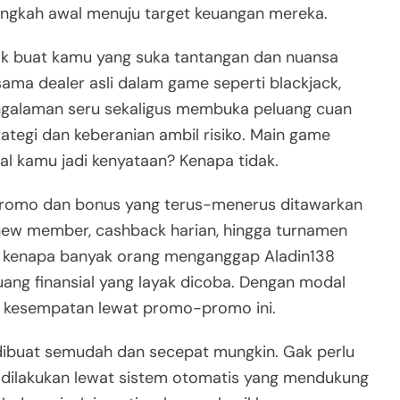
angkah awal menuju target keuangan mereka.
ocok buat kamu yang suka tantangan dan nuansa
ama dealer asli dalam game seperti blackjack,
engalaman seru sekaligus membuka peluang cuan
rategi dan keberanian ambil risiko. Main game
l kamu jadi kenyataan? Kenapa tidak.
 promo dan bonus yang terus-menerus ditawarkan
 new member, cashback harian, hingga turnamen
san kenapa banyak orang menganggap Aladin138
ang finansial yang layak dicoba. Dengan modal
k kesempatan lewat promo-promo ini.
 dibuat semudah dan secepat mungkin. Gak perlu
 dilakukan lewat sistem otomatis yang mendukung