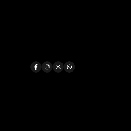
Skip
to
content