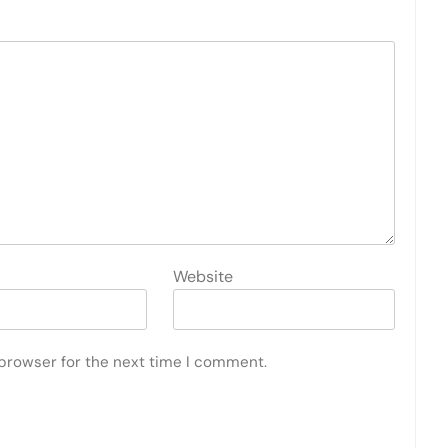
Website
 browser for the next time I comment.