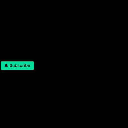
Subscribe