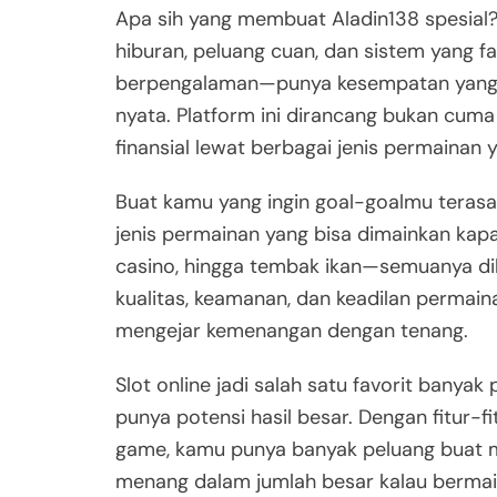
Apa sih yang membuat Aladin138 spesial
hiburan, peluang cuan, dan sistem yang fa
berpengalaman—punya kesempatan yang s
nyata. Platform ini dirancang bukan cuma
finansial lewat berbagai jenis permainan 
Buat kamu yang ingin goal-goalmu terasa
jenis permainan yang bisa dimainkan kapan 
casino, hingga tembak ikan—semuanya dik
kualitas, keamanan, dan keadilan permain
mengejar kemenangan dengan tenang.
Slot online jadi salah satu favorit banya
punya potensi hasil besar. Dengan fitur-fi
game, kamu punya banyak peluang buat me
menang dalam jumlah besar kalau bermai