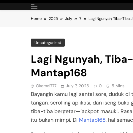
Home
2025
July
7
Lagi Ngunyah, Tiba-Tiba 
Uncategorized
Lagi Ngunyah, Tiba-
Mantap168
Okemei777
July 7, 2025
0
5 Mins
Bayangin kamu lagi santai sore, duduk di 
tangan, scrolling aplikasi, dan iseng buka 
tiba-tiba bergetar—jackpot masuk!. Rasa
itu bukan mimpi. Di
Mantap168
, hal semac