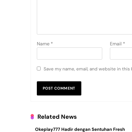
Name
*
Email
*
Save my name, email, and website in this
Related News
Okeplay777 Hadir dengan Sentuhan Fresh