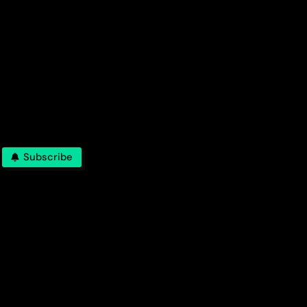
Subscribe