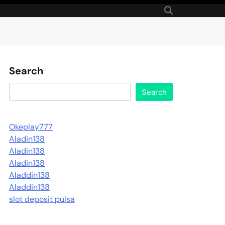
Search
Search
Okeplay777
Aladin138
Aladin138
Aladin138
Aladdin138
Aladdin138
slot deposit pulsa