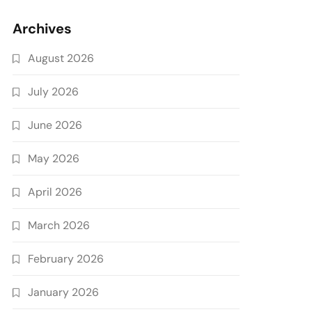
Archives
August 2026
July 2026
June 2026
May 2026
April 2026
March 2026
February 2026
January 2026