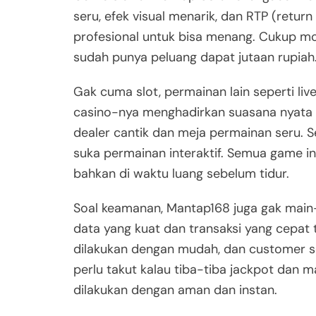
seru, efek visual menarik, dan RTP (return
profesional untuk bisa menang. Cukup mod
sudah punya peluang dapat jutaan rupiah
Gak cuma slot, permainan lain seperti live
casino-nya menghadirkan suasana nyata s
dealer cantik dan meja permainan seru.
suka permainan interaktif. Semua game in
bahkan di waktu luang sebelum tidur.
Soal keamanan, Mantap168 juga gak main-
data yang kuat dan transaksi yang cepat
dilakukan dengan mudah, dan customer se
perlu takut kalau tiba-tiba jackpot dan 
dilakukan dengan aman dan instan.