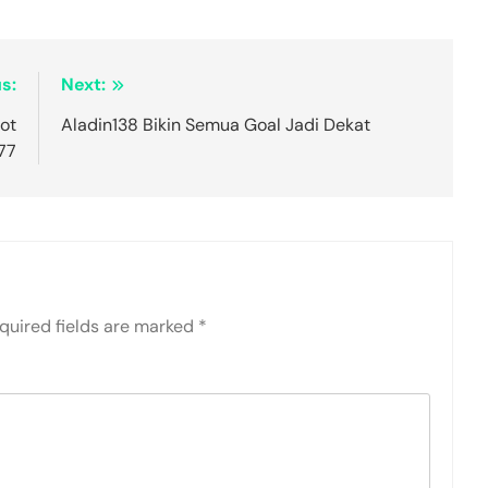
s:
Next:
ot
Aladin138 Bikin Semua Goal Jadi Dekat
77
quired fields are marked
*