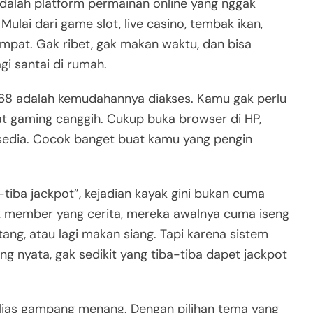
dalah platform permainan online yang nggak
ulai dari game slot, live casino, tembak ikan,
mpat. Gak ribet, gak makan waktu, dan bisa
gi santai di rumah.
168 adalah kemudahannya diakses. Kamu gak perlu
at gaming canggih. Cukup buka browser di HP,
sedia. Cocok banget buat kamu yang pengin
ba-tiba jackpot”, kejadian kayak gini bukan cuma
yak member yang cerita, mereka awalnya cuma iseng
ng, atau lagi makan siang. Tapi karena sistem
nyata, gak sedikit yang tiba-tiba dapet jackpot
lias gampang menang. Dengan pilihan tema yang