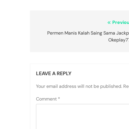
Post
Previou
navigation
Permen Manis Kalah Saing Sama Jackp
Okeplay7
LEAVE A REPLY
Your email address will not be published.
Re
Comment
*