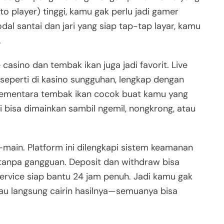
 to player) tinggi, kamu gak perlu jadi gamer
al santai dan jari yang siap tap-tap layar, kamu
.
 casino dan tembak ikan juga jadi favorit. Live
eperti di kasino sungguhan, lengkap dengan
 Sementara tembak ikan cocok buat kamu yang
i bisa dimainkan sambil ngemil, nongkrong, atau
main. Platform ini dilengkapi sistem keamanan
 tanpa gangguan. Deposit dan withdraw bisa
rvice siap bantu 24 jam penuh. Jadi kamu gak
mau langsung cairin hasilnya—semuanya bisa