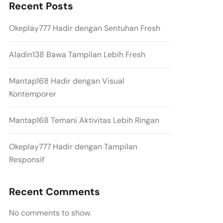
Recent Posts
Okeplay777 Hadir dengan Sentuhan Fresh
Aladin138 Bawa Tampilan Lebih Fresh
Mantap168 Hadir dengan Visual
Kontemporer
Mantap168 Temani Aktivitas Lebih Ringan
Okeplay777 Hadir dengan Tampilan
Responsif
Recent Comments
No comments to show.