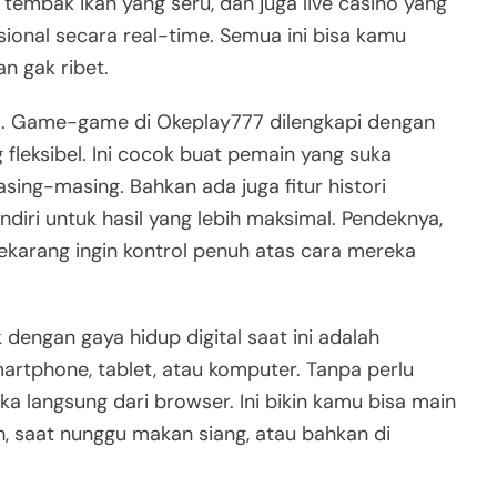
 tembak ikan yang seru, dan juga live casino yang
nal secara real-time. Semua ini bisa kamu
n gak ribet.
ama. Game-game di Okeplay777 dilengkapi dengan
g fleksibel. Ini cocok buat pemain yang suka
asing-masing. Bahkan ada juga fitur histori
ndiri untuk hasil yang lebih maksimal. Pendeknya,
ekarang ingin kontrol penuh atas cara mereka
engan gaya hidup digital saat ini adalah
smartphone, tablet, atau komputer. Tanpa perlu
a langsung dari browser. Ini bikin kamu bisa main
h, saat nunggu makan siang, atau bahkan di