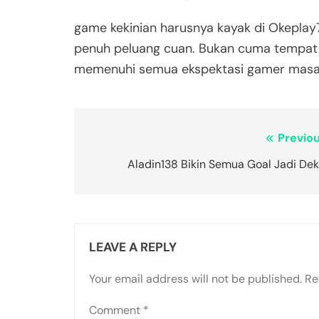
game kekinian harusnya kayak di Okeplay77
penuh peluang cuan. Bukan cuma tempat ma
memenuhi semua ekspektasi gamer masa 
Post
Previou
navigation
Aladin138 Bikin Semua Goal Jadi Dek
LEAVE A REPLY
Your email address will not be published.
Re
Comment
*