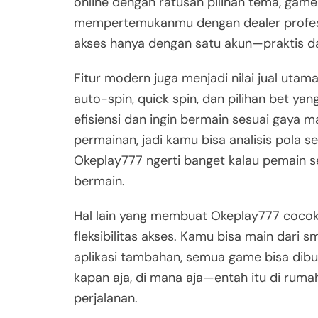
online dengan ratusan pilihan tema, game
mempertemukanmu dengan dealer profesio
akses hanya dengan satu akun—praktis da
Fitur modern juga menjadi nilai jual ut
auto-spin, quick spin, dan pilihan bet yan
efisiensi dan ingin bermain sesuai gaya m
permainan, jadi kamu bisa analisis pola se
Okeplay777 ngerti banget kalau pemain s
bermain.
Hal lain yang membuat Okeplay777 cocok d
fleksibilitas akses. Kamu bisa main dari 
aplikasi tambahan, semua game bisa dibuk
kapan aja, di mana aja—entah itu di ruma
perjalanan.