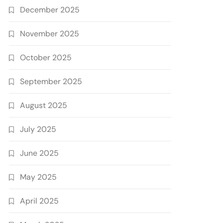
December 2025
November 2025
October 2025
September 2025
August 2025
July 2025
June 2025
May 2025
April 2025