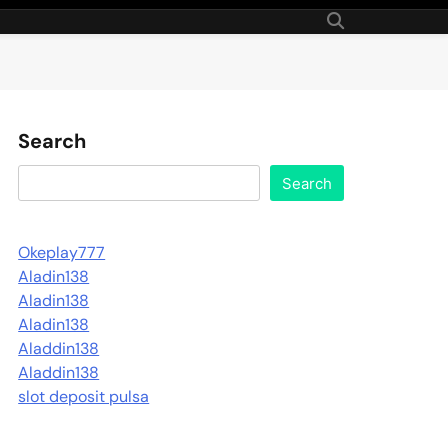
Search
Search
Okeplay777
Aladin138
Aladin138
Aladin138
Aladdin138
Aladdin138
slot deposit pulsa