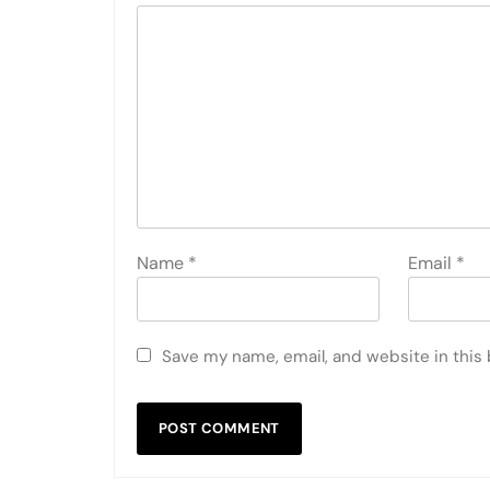
Name
*
Email
*
Save my name, email, and website in this