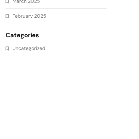
March 2025
February 2025
Categories
Uncategorized