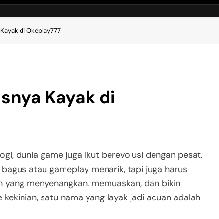
 Kayak di Okeplay777
snya Kayak di
gi, dunia game juga ikut berevolusi dengan pesat.
s bagus atau gameplay menarik, tapi juga harus
yang menyenangkan, memuaskan, dan bikin
 kekinian, satu nama yang layak jadi acuan adalah