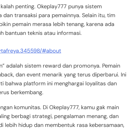
kalah penting. Okeplay777 punya sistem
dan transaksi para pemainnya. Selain itu, tim
bikin pemain merasa lebih tenang, karena ada
 bantuan teknis atau informasi.
ytafreya.345598/#about
an” adalah sistem reward dan promonya. Pemain
back, dan event menarik yang terus diperbarui. Ini
i bahwa platform ini menghargai loyalitas dan
erus berkembang.
dengan komunitas. Di Okeplay777, kamu gak main
aling berbagi strategi, pengalaman menang, dan
 jadi lebih hidup dan membentuk rasa kebersamaan,