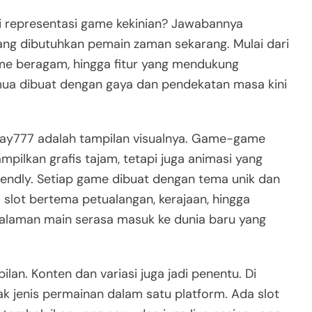
i representasi game kekinian? Jawabannya
yang dibutuhkan pemain zaman sekarang. Mulai dari
ame beragam, hingga fitur yang mendukung
ua dibuat dengan gaya dan pendekatan masa kini
play777 adalah tampilan visualnya. Game-game
mpilkan grafis tajam, tetapi juga animasi yang
iendly. Setiap game dibuat dengan tema unik dan
slot bertema petualangan, kerajaan, hingga
ngalaman main serasa masuk ke dunia baru yang
lan. Konten dan variasi juga jadi penentu. Di
 jenis permainan dalam satu platform. Ada slot