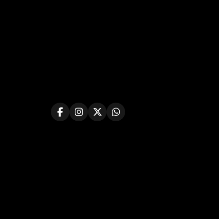
Skip
to
content