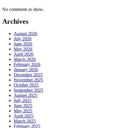
No comments to show.
Archives
August 2026
July 2026
June 2026
May 2026
April 2026
March 2026
February 2026
January 2026
December 2025
November 2025
October 2025
September 2025
August 2025
July 2025
June 2025
May 2025
April 2025
March 2025
February 2025