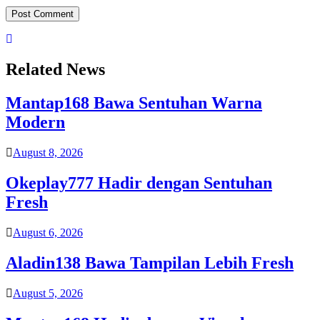
Related News
Mantap168 Bawa Sentuhan Warna
Modern
August 8, 2026
Okeplay777 Hadir dengan Sentuhan
Fresh
August 6, 2026
Aladin138 Bawa Tampilan Lebih Fresh
August 5, 2026