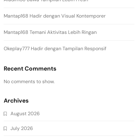
Mantap168 Hadir dengan Visual Kontemporer
Mantap168 Temani Aktivitas Lebih Ringan
Okeplay777 Hadir dengan Tampilan Responsif
Recent Comments
No comments to show.
Archives
August 2026
July 2026