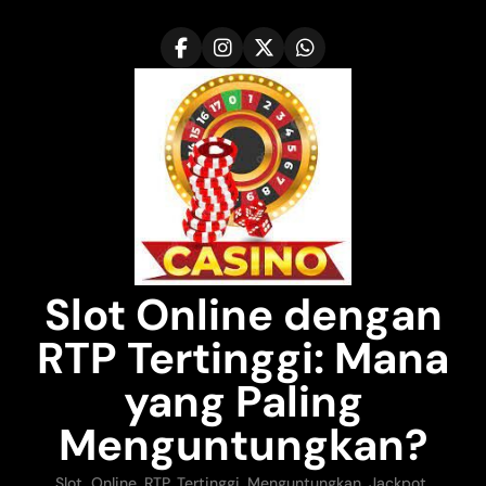
Skip
to
content
Slot Online dengan
RTP Tertinggi: Mana
yang Paling
Menguntungkan?
Slot, Online, RTP, Tertinggi, Menguntungkan, Jackpot,