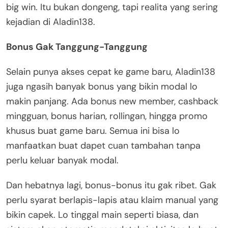
big win. Itu bukan dongeng, tapi realita yang sering
kejadian di Aladin138.
Bonus Gak Tanggung-Tanggung
Selain punya akses cepat ke game baru, Aladin138
juga ngasih banyak bonus yang bikin modal lo
makin panjang. Ada bonus new member, cashback
mingguan, bonus harian, rollingan, hingga promo
khusus buat game baru. Semua ini bisa lo
manfaatkan buat dapet cuan tambahan tanpa
perlu keluar banyak modal.
Dan hebatnya lagi, bonus-bonus itu gak ribet. Gak
perlu syarat berlapis-lapis atau klaim manual yang
bikin capek. Lo tinggal main seperti biasa, dan