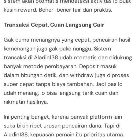
sistem akan otomatis mendeteksi aktivitas lo buat
kasih reward. Bener-bener fair dan praktis.
Transaksi Cepat, Cuan Langsung Cair
Gak cuma menangnya yang cepat, pencairan hasil
kemenangan juga gak pake nunggu. Sistem
transaksi di Aladin138 udah otomatis dan didukung
banyak metode pembayaran. Deposit masuk
dalam hitungan detik, dan withdraw juga diproses
super cepat tanpa biaya tambahan. Jadi pas lo
udah menang, lo bisa langsung tarik cuan dan
nikmatin hasilnya.
Ini penting banget, karena banyak platform lain
suka bikin ribet urusan pencairan dana. Tapi di
Aladin138, kepuasan pemain itu prioritas utama.