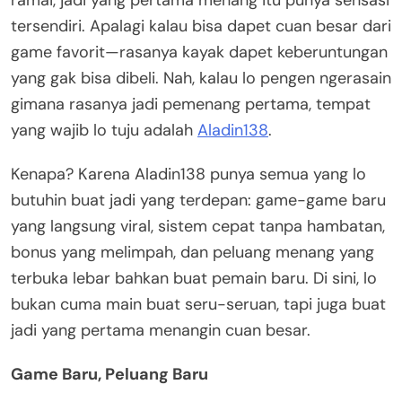
tersendiri. Apalagi kalau bisa dapet cuan besar dari
game favorit—rasanya kayak dapet keberuntungan
yang gak bisa dibeli. Nah, kalau lo pengen ngerasain
gimana rasanya jadi pemenang pertama, tempat
yang wajib lo tuju adalah
Aladin138
.
Kenapa? Karena Aladin138 punya semua yang lo
butuhin buat jadi yang terdepan: game-game baru
yang langsung viral, sistem cepat tanpa hambatan,
bonus yang melimpah, dan peluang menang yang
terbuka lebar bahkan buat pemain baru. Di sini, lo
bukan cuma main buat seru-seruan, tapi juga buat
jadi yang pertama menangin cuan besar.
Game Baru, Peluang Baru