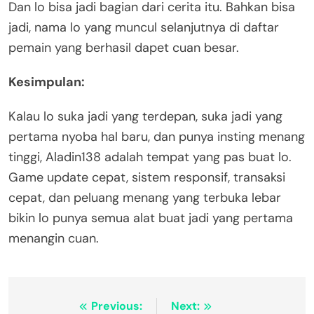
Dan lo bisa jadi bagian dari cerita itu. Bahkan bisa
jadi, nama lo yang muncul selanjutnya di daftar
pemain yang berhasil dapet cuan besar.
Kesimpulan:
Kalau lo suka jadi yang terdepan, suka jadi yang
pertama nyoba hal baru, dan punya insting menang
tinggi, Aladin138 adalah tempat yang pas buat lo.
Game update cepat, sistem responsif, transaksi
cepat, dan peluang menang yang terbuka lebar
bikin lo punya semua alat buat jadi yang pertama
menangin cuan.
Post
Previous:
Next: