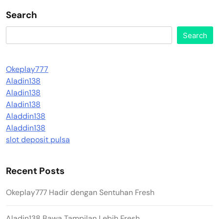
Search
Search
Okeplay777
Aladin138
Aladin138
Aladin138
Aladdin138
Aladdin138
slot deposit pulsa
Recent Posts
Okeplay777 Hadir dengan Sentuhan Fresh
Aladin138 Bawa Tampilan Lebih Fresh