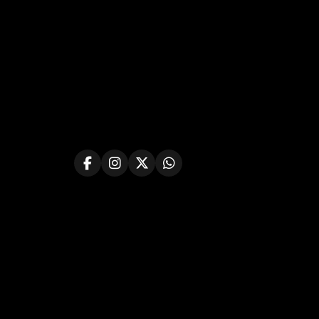
Skip
to
content