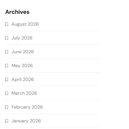
Archives
August 2026
July 2026
June 2026
May 2026
April 2026
March 2026
February 2026
January 2026