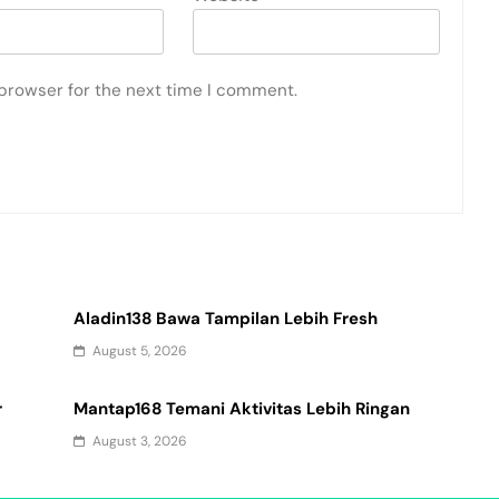
 browser for the next time I comment.
Aladin138 Bawa Tampilan Lebih Fresh
August 5, 2026
r
Mantap168 Temani Aktivitas Lebih Ringan
August 3, 2026