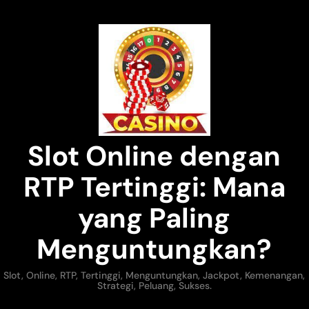
Slot Online dengan
RTP Tertinggi: Mana
yang Paling
Menguntungkan?
Slot, Online, RTP, Tertinggi, Menguntungkan, Jackpot, Kemenangan,
Strategi, Peluang, Sukses.