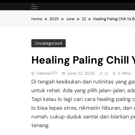
Home
2025
June
22
Healing Paling Chill Ya
Uncategorized
Healing Paling Chil
Okemei777
June 22, 2025
0
5 Mins
Di tengah kesibukan dan rutinitas yang g
untuk rehat. Ada yang pilih jalan-jalan, a
Tapi kalau lo lagi cari cara healing paling
lo bisa lepas stres, nikmatin hiburan, dan
rumah, cukup duduk santai dan biarkan 
tenang.