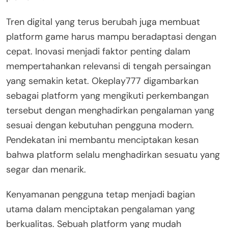
Tren digital yang terus berubah juga membuat
platform game harus mampu beradaptasi dengan
cepat. Inovasi menjadi faktor penting dalam
mempertahankan relevansi di tengah persaingan
yang semakin ketat. Okeplay777 digambarkan
sebagai platform yang mengikuti perkembangan
tersebut dengan menghadirkan pengalaman yang
sesuai dengan kebutuhan pengguna modern.
Pendekatan ini membantu menciptakan kesan
bahwa platform selalu menghadirkan sesuatu yang
segar dan menarik.
Kenyamanan pengguna tetap menjadi bagian
utama dalam menciptakan pengalaman yang
berkualitas. Sebuah platform yang mudah