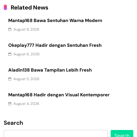
Related News
Mantap168 Bawa Sentuhan Warna Modern
August 8, 2026
Okeplay777 Hadir dengan Sentuhan Fresh
August 6, 2026
Aladin138 Bawa Tampilan Lebih Fresh
August 5, 2026
Mantap168 Hadir dengan Visual Kontemporer
August 4, 2026
Search
Search