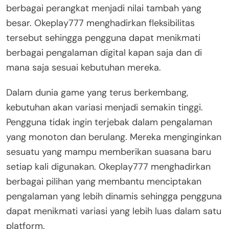
berbagai perangkat menjadi nilai tambah yang
besar. Okeplay777 menghadirkan fleksibilitas
tersebut sehingga pengguna dapat menikmati
berbagai pengalaman digital kapan saja dan di
mana saja sesuai kebutuhan mereka.
Dalam dunia game yang terus berkembang,
kebutuhan akan variasi menjadi semakin tinggi.
Pengguna tidak ingin terjebak dalam pengalaman
yang monoton dan berulang. Mereka menginginkan
sesuatu yang mampu memberikan suasana baru
setiap kali digunakan. Okeplay777 menghadirkan
berbagai pilihan yang membantu menciptakan
pengalaman yang lebih dinamis sehingga pengguna
dapat menikmati variasi yang lebih luas dalam satu
platform.