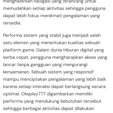
menghadirkan navigasi yang dirancang untuk
memudahkan setiap aktivitas sehingga pengguna
dapat lebih fokus menikmati pengalaman yang
tersedia.
Performa sistem yang stabil juga menjadi salah
satu elemen yang menentukan kualitas sebuah
platform game. Dalam dunia hiburan digital yang
serba cepat, pengguna mengharapkan akses yang
lancar tanpa gangguan yang mengurangi
kenyamanan. Sebuah sistem yang responsif
mampu menciptakan pengalaman yang lebih baik
karena setiap interaksi dapat berlangsung secara
optimal. Okeplay777 digambarkan memiliki
performa yang mendukung kebutuhan tersebut
sehingga berbagai aktivitas dapat dilakukan