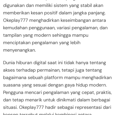
digunakan dan memiliki sistem yang stabil akan
memberikan kesan positif dalam jangka panjang.
Okeplay777 menghadirkan keseimbangan antara
kemudahan penggunaan, variasi pengalaman, dan
tampilan yang modern sehingga mampu
menciptakan pengalaman yang lebih
menyenangkan.
Dunia hiburan digital saat ini tidak hanya tentang
akses terhadap permainan, tetapi juga tentang
bagaimana sebuah platform mampu menghadirkan
suasana yang sesuai dengan gaya hidup modern.
Pengguna mencari pengalaman yang cepat, praktis,
dan tetap menarik untuk dinikmati dalam berbagai
situasi. Okeplay777 hadir sebagai representasi dari
konsep tersebut melalui kombinasi antara