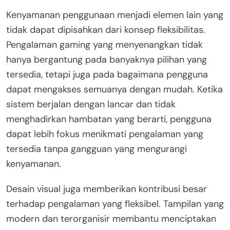
Kenyamanan penggunaan menjadi elemen lain yang
tidak dapat dipisahkan dari konsep fleksibilitas.
Pengalaman gaming yang menyenangkan tidak
hanya bergantung pada banyaknya pilihan yang
tersedia, tetapi juga pada bagaimana pengguna
dapat mengakses semuanya dengan mudah. Ketika
sistem berjalan dengan lancar dan tidak
menghadirkan hambatan yang berarti, pengguna
dapat lebih fokus menikmati pengalaman yang
tersedia tanpa gangguan yang mengurangi
kenyamanan.
Desain visual juga memberikan kontribusi besar
terhadap pengalaman yang fleksibel. Tampilan yang
modern dan terorganisir membantu menciptakan