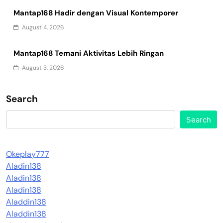
Mantap168 Hadir dengan Visual Kontemporer
August 4, 2026
Mantap168 Temani Aktivitas Lebih Ringan
August 3, 2026
Search
Search
Okeplay777
Aladin138
Aladin138
Aladin138
Aladdin138
Aladdin138