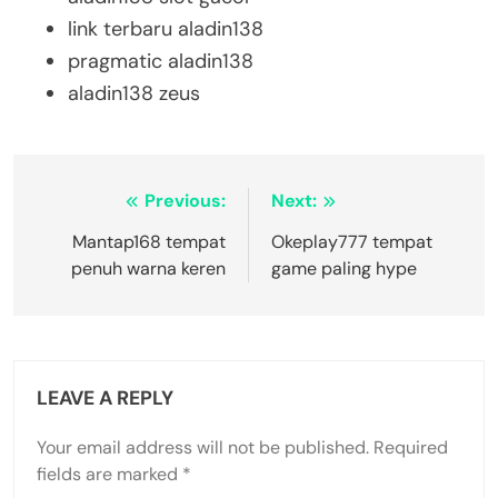
link terbaru aladin138
pragmatic aladin138
aladin138 zeus
Post
Previous:
Next:
navigation
Mantap168 tempat
Okeplay777 tempat
penuh warna keren
game paling hype
LEAVE A REPLY
Your email address will not be published.
Required
fields are marked
*