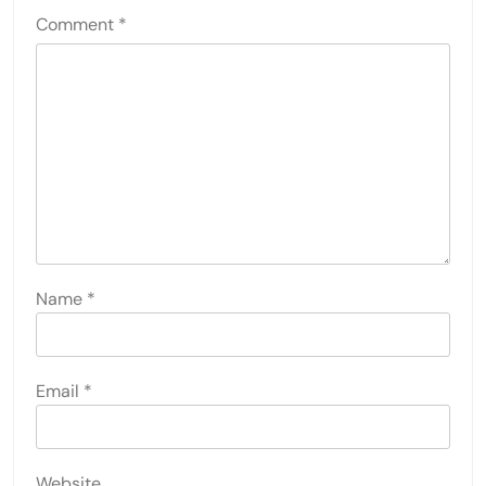
Comment
*
Name
*
Email
*
Website