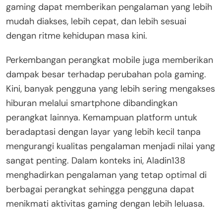
gaming dapat memberikan pengalaman yang lebih
mudah diakses, lebih cepat, dan lebih sesuai
dengan ritme kehidupan masa kini.
Perkembangan perangkat mobile juga memberikan
dampak besar terhadap perubahan pola gaming.
Kini, banyak pengguna yang lebih sering mengakses
hiburan melalui smartphone dibandingkan
perangkat lainnya. Kemampuan platform untuk
beradaptasi dengan layar yang lebih kecil tanpa
mengurangi kualitas pengalaman menjadi nilai yang
sangat penting. Dalam konteks ini, Aladin138
menghadirkan pengalaman yang tetap optimal di
berbagai perangkat sehingga pengguna dapat
menikmati aktivitas gaming dengan lebih leluasa.