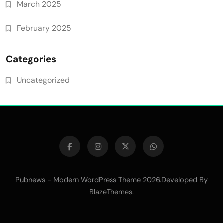
March 2025
February 2025
Categories
Uncategorized
Pubnews - Modern WordPress Theme 2026.Developed By
.
BlazeThemes