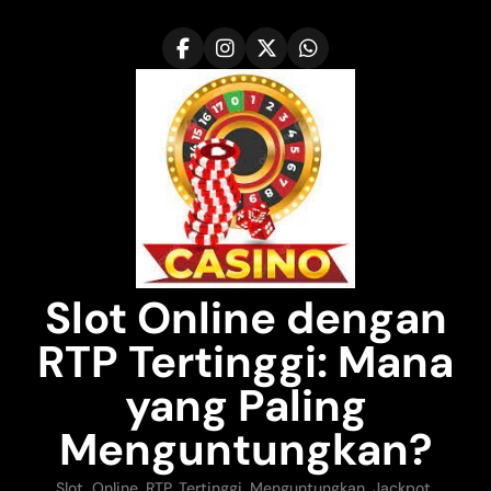
Skip
to
content
Slot Online dengan
RTP Tertinggi: Mana
yang Paling
Menguntungkan?
Slot, Online, RTP, Tertinggi, Menguntungkan, Jackpot,