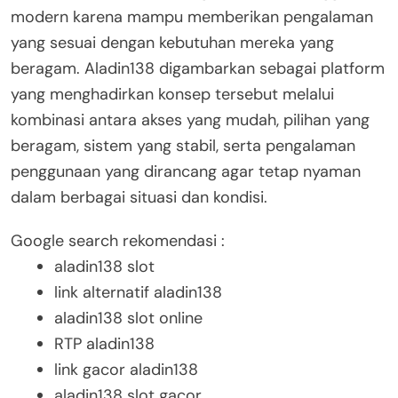
modern karena mampu memberikan pengalaman
yang sesuai dengan kebutuhan mereka yang
beragam. Aladin138 digambarkan sebagai platform
yang menghadirkan konsep tersebut melalui
kombinasi antara akses yang mudah, pilihan yang
beragam, sistem yang stabil, serta pengalaman
penggunaan yang dirancang agar tetap nyaman
dalam berbagai situasi dan kondisi.
Google search rekomendasi :
aladin138 slot
link alternatif aladin138
aladin138 slot online
RTP aladin138
link gacor aladin138
aladin138 slot gacor