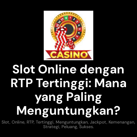
Slot Online dengan
RTP Tertinggi: Mana
yang Paling
Menguntungkan?
Slot, Online, RTP, Tertinggi, Menguntungkan, Jackpot, Kemenangan,
Strategi, Peluang, Sukses.