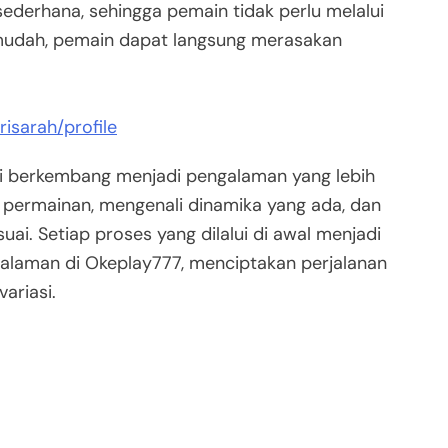
ederhana, sehingga pemain tidak perlu melalui
mudah, pemain dapat langsung merasakan
isarah/profile
ini berkembang menjadi pengalaman yang lebih
permainan, mengenali dinamika yang ada, dan
i. Setiap proses yang dilalui di awal menjadi
laman di Okeplay777, menciptakan perjalanan
ariasi.