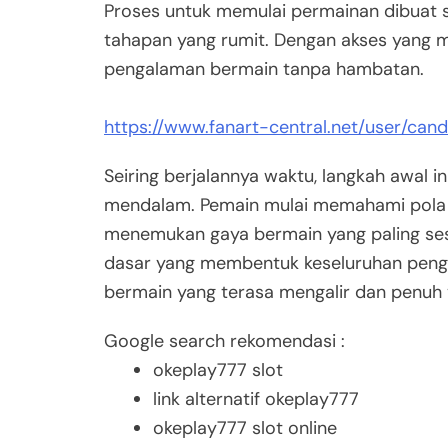
Proses untuk memulai permainan dibuat s
tahapan yang rumit. Dengan akses yang 
pengalaman bermain tanpa hambatan.
https://www.fanart-central.net/user/candr
Seiring berjalannya waktu, langkah awal 
mendalam. Pemain mulai memahami pola 
menemukan gaya bermain yang paling sesua
dasar yang membentuk keseluruhan penga
bermain yang terasa mengalir dan penuh v
Google search rekomendasi :
okeplay777 slot
link alternatif okeplay777
okeplay777 slot online