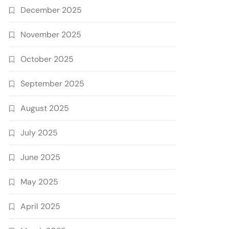
December 2025
November 2025
October 2025
September 2025
August 2025
July 2025
June 2025
May 2025
April 2025