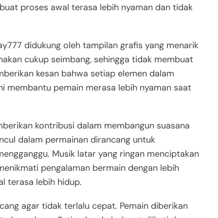
mbuat proses awal terasa lebih nyaman dan tidak
lay777 didukung oleh tampilan grafis yang menarik
unakan cukup seimbang, sehingga tidak membuat
emberikan kesan bahwa setiap elemen dalam
 ini membantu pemain merasa lebih nyaman saat
memberikan kontribusi dalam membangun suasana
ncul dalam permainan dirancang untuk
engganggu. Musik latar yang ringan menciptakan
 menikmati pengalaman bermain dengan lebih
l terasa lebih hidup.
cang agar tidak terlalu cepat. Pemain diberikan