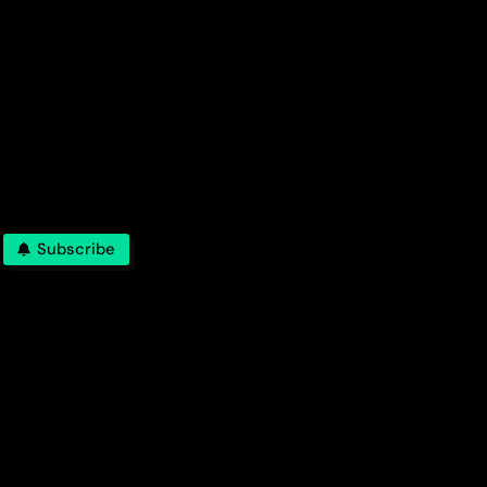
Subscribe