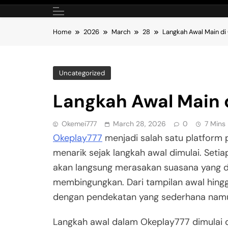
Home
2026
March
28
Langkah Awal Main di
Uncategorized
Langkah Awal Main 
Okemei777
March 28, 2026
0
7 Mins
Okeplay777
menjadi salah satu platform
menarik sejak langkah awal dimulai. Seti
akan langsung merasakan suasana yang d
membingungkan. Dari tampilan awal hing
dengan pendekatan yang sederhana namu
Langkah awal dalam Okeplay777 dimulai 