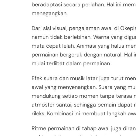
beradaptasi secara perlahan. Hal ini me
menegangkan.
Dari sisi visual, pengalaman awal di Okep
namun tidak berlebihan. Warna yang dig
mata cepat lelah. Animasi yang halus m
permainan bergerak dengan natural. Hal
mulai terlibat dalam permainan.
Efek suara dan musik latar juga turut 
awal yang menyenangkan. Suara yang mu
mendukung setiap momen tanpa terasa m
atmosfer santai, sehingga pemain dapat
rileks. Kombinasi ini membuat langkah awa
Ritme permainan di tahap awal juga diran