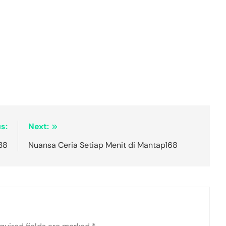
s:
Next:
138
Nuansa Ceria Setiap Menit di Mantap168