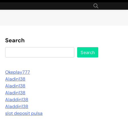
Search
Search
Okeplay777
Aladin138
Aladin138
Aladin138
Aladdin138
Aladdin138
slot deposit pulsa