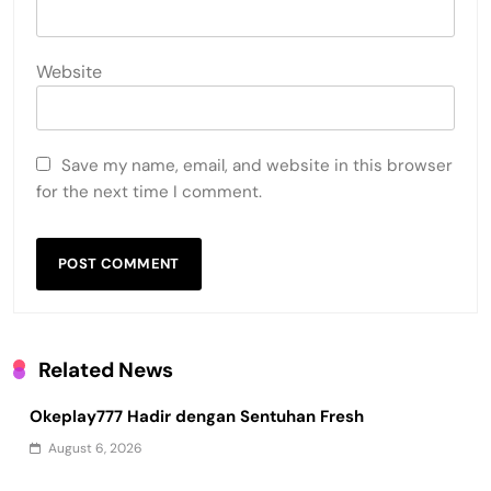
Website
Save my name, email, and website in this browser
for the next time I comment.
Related News
Okeplay777 Hadir dengan Sentuhan Fresh
August 6, 2026