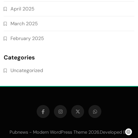
April 2025
March 2025
February 2025
Categories
Uncategorized
Pubnews - Modern WordPress Theme 2026.Developed By