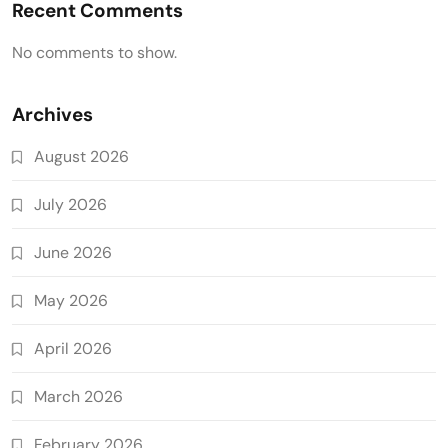
Recent Comments
No comments to show.
Archives
August 2026
July 2026
June 2026
May 2026
April 2026
March 2026
February 2026