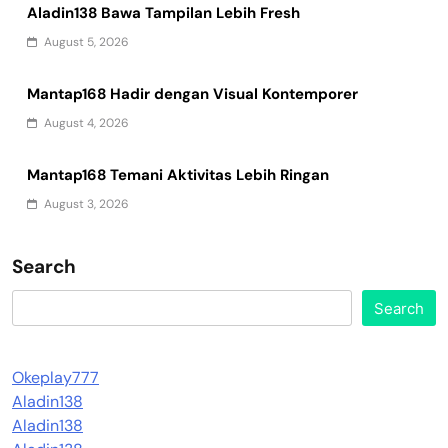
Aladin138 Bawa Tampilan Lebih Fresh
August 5, 2026
Mantap168 Hadir dengan Visual Kontemporer
August 4, 2026
Mantap168 Temani Aktivitas Lebih Ringan
August 3, 2026
Search
Search
Okeplay777
Aladin138
Aladin138