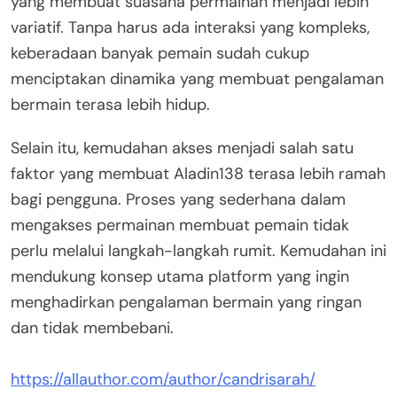
yang membuat suasana permainan menjadi lebih
variatif. Tanpa harus ada interaksi yang kompleks,
keberadaan banyak pemain sudah cukup
menciptakan dinamika yang membuat pengalaman
bermain terasa lebih hidup.
Selain itu, kemudahan akses menjadi salah satu
faktor yang membuat Aladin138 terasa lebih ramah
bagi pengguna. Proses yang sederhana dalam
mengakses permainan membuat pemain tidak
perlu melalui langkah-langkah rumit. Kemudahan ini
mendukung konsep utama platform yang ingin
menghadirkan pengalaman bermain yang ringan
dan tidak membebani.
https://allauthor.com/author/candrisarah/