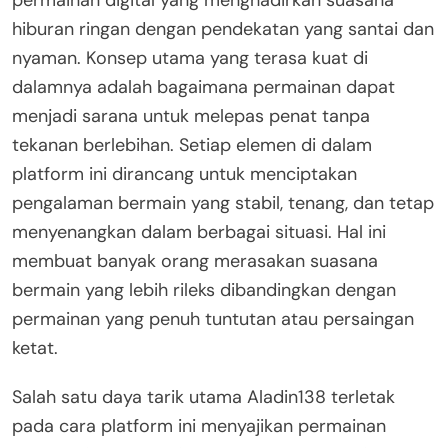
hiburan ringan dengan pendekatan yang santai dan
nyaman. Konsep utama yang terasa kuat di
dalamnya adalah bagaimana permainan dapat
menjadi sarana untuk melepas penat tanpa
tekanan berlebihan. Setiap elemen di dalam
platform ini dirancang untuk menciptakan
pengalaman bermain yang stabil, tenang, dan tetap
menyenangkan dalam berbagai situasi. Hal ini
membuat banyak orang merasakan suasana
bermain yang lebih rileks dibandingkan dengan
permainan yang penuh tuntutan atau persaingan
ketat.
Salah satu daya tarik utama Aladin138 terletak
pada cara platform ini menyajikan permainan