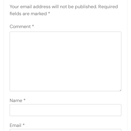
Your email address will not be published.
Required
fields are marked
*
Comment
*
Name
*
Email
*