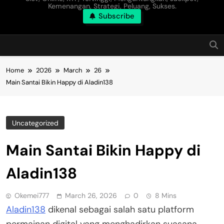
Kemenangan, Strategi, Peluang, Sukses.
Subscribe
Home
2026
March
26
Main Santai Bikin Happy di Aladin138
Uncategorized
Main Santai Bikin Happy di
Aladin138
Okemei777
March 26, 2026
0
8 Mins
Aladin138
dikenal sebagai salah satu platform
permainan digital yang menghadirkan suasana