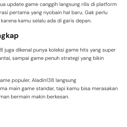
emua update game canggih langsung rilis di platform
nerasi pertama yang nyobain hal baru. Gak perlu
 karena kamu selalu ada di garis depan.
ngkap
38 juga dikenal punya koleksi game hits yang super
antai, sampai game penuh strategi yang bikin
game populer, Aladin138 langsung
uma main game standar, tapi kamu bisa merasakan
aman bermain makin berkesan.