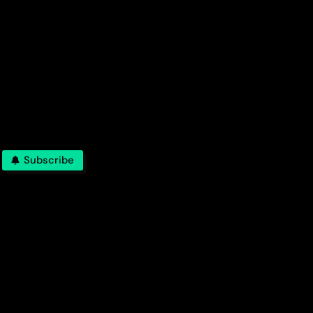
Subscribe