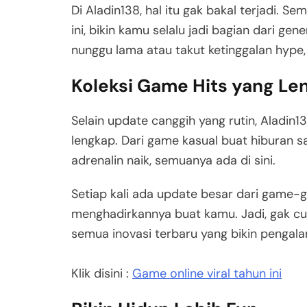
Di Aladin138, hal itu gak bakal terjadi. S
ini, bikin kamu selalu jadi bagian dari ge
nunggu lama atau takut ketinggalan hype,
Koleksi Game Hits yang Le
Selain update canggih yang rutin, Aladin1
lengkap. Dari game kasual buat hiburan s
adrenalin naik, semuanya ada di sini.
Setiap kali ada update besar dari game-
menghadirkannya buat kamu. Jadi, gak c
semua inovasi terbaru yang bikin pengal
Klik disini :
Game online viral tahun ini