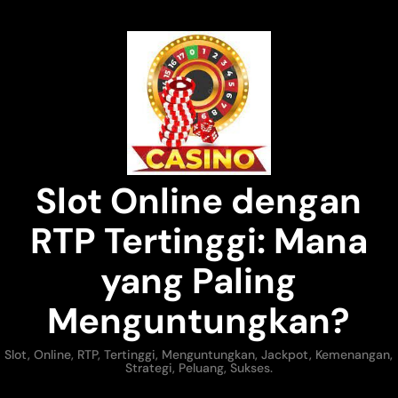
Slot Online dengan
RTP Tertinggi: Mana
yang Paling
Menguntungkan?
Slot, Online, RTP, Tertinggi, Menguntungkan, Jackpot, Kemenangan,
Strategi, Peluang, Sukses.