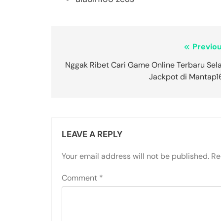
Post
Previou
navigation
Nggak Ribet Cari Game Online Terbaru Sela
Jackpot di Mantap1
LEAVE A REPLY
Your email address will not be published.
Re
Comment
*