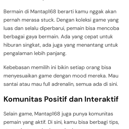
Bermain di Mantap168 berarti kamu nggak akan
pernah merasa stuck. Dengan koleksi game yang
luas dan selalu diperbarui, pemain bisa mencoba
berbagai gaya bermain. Ada yang cepat untuk
hiburan singkat, ada juga yang menantang untuk
pengalaman lebih panjang.
Kebebasan memilih ini bikin setiap orang bisa
menyesuaikan game dengan mood mereka. Mau
santai atau mau full adrenalin, semua ada di sini.
Komunitas Positif dan Interaktif
Selain game, Mantap168 juga punya komunitas
pemain yang aktif. Di sini, kamu bisa berbagi tips,