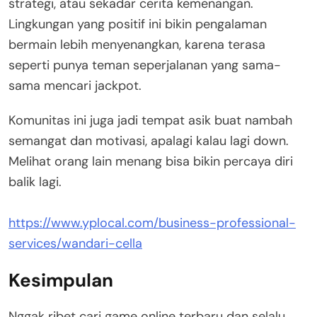
strategi, atau sekadar cerita kemenangan.
Lingkungan yang positif ini bikin pengalaman
bermain lebih menyenangkan, karena terasa
seperti punya teman seperjalanan yang sama-
sama mencari jackpot.
Komunitas ini juga jadi tempat asik buat nambah
semangat dan motivasi, apalagi kalau lagi down.
Melihat orang lain menang bisa bikin percaya diri
balik lagi.
https://www.yplocal.com/business-professional-
services/wandari-cella
Kesimpulan
Nggak ribet cari game online terbaru dan selalu