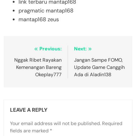
link terbaru mantap168
pragmatic mantap168
mantap168 zeus
Post
Previous:
Next:
navigation
Nggak Ribet Rayakan
Jangan Sampe FOMO,
Kemenangan Bareng
Update Game Canggih
Okeplay777
Ada di Aladin138
LEAVE A REPLY
Your email address will not be published.
Required
fields are marked
*