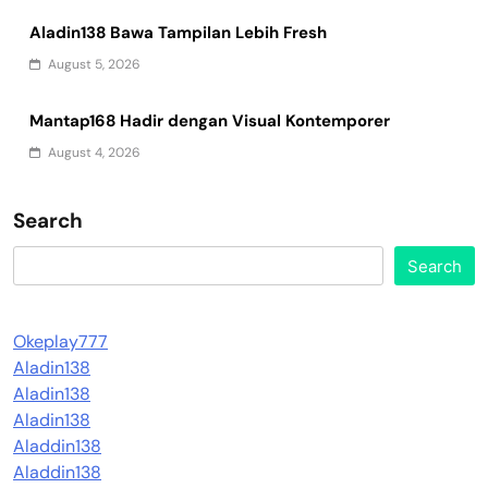
Aladin138 Bawa Tampilan Lebih Fresh
August 5, 2026
Mantap168 Hadir dengan Visual Kontemporer
August 4, 2026
Search
Search
Okeplay777
Aladin138
Aladin138
Aladin138
Aladdin138
Aladdin138