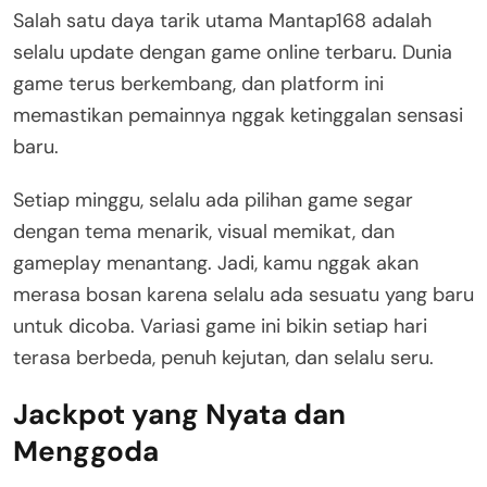
Salah satu daya tarik utama Mantap168 adalah
selalu update dengan game online terbaru. Dunia
game terus berkembang, dan platform ini
memastikan pemainnya nggak ketinggalan sensasi
baru.
Setiap minggu, selalu ada pilihan game segar
dengan tema menarik, visual memikat, dan
gameplay menantang. Jadi, kamu nggak akan
merasa bosan karena selalu ada sesuatu yang baru
untuk dicoba. Variasi game ini bikin setiap hari
terasa berbeda, penuh kejutan, dan selalu seru.
Jackpot yang Nyata dan
Menggoda