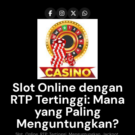
Skip
to
content
Slot Online dengan
RTP Tertinggi: Mana
yang Paling
Menguntungkan?
Slot, Online, RTP, Tertinggi, Menguntungkan, Jackpot,