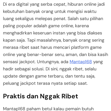
Di era digital yang serba cepat, hiburan online jadi
kebutuhan banyak orang untuk mengisi waktu
luang sekaligus melepas penat. Salah satu pilihan
paling populer adalah game online, karena
menghadirkan keseruan instan yang bisa diakses
kapan saja. Tapi masalahnya, banyak orang sering
merasa ribet saat harus mencari platform game
online yang benar-benar seru, aman, dan bisa kasih
sensasi jackpot. Untungnya, ada
Mantap168
yang
hadir sebagai solusi. Di sini, nggak ribet, selalu
update dengan game terbaru, dan tentu saja,
peluang jackpot terasa nyata setiap saat.
Praktis dan Nggak Ribet
Mantap168 paham betul kalau pemain butuh