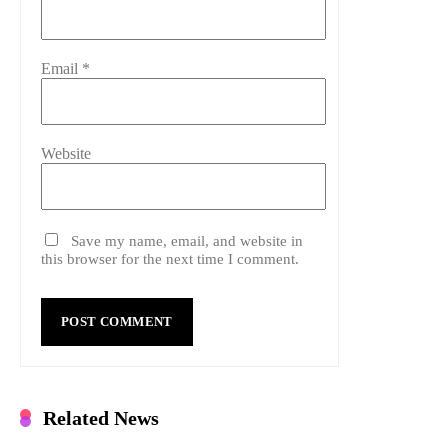
Email
*
Website
Save my name, email, and website in
this browser for the next time I comment.
Related News