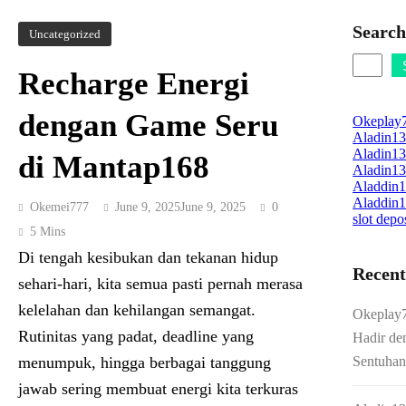
Searc
Uncategorized
Recharge Energi
dengan Game Seru
Okeplay
Aladin1
Aladin1
di Mantap168
Aladin1
Aladdin
Aladdin
Okemei777
June 9, 2025
June 9, 2025
0
slot depo
5 Mins
Di tengah kesibukan dan tekanan hidup
Recent
sehari-hari, kita semua pasti pernah merasa
kelelahan dan kehilangan semangat.
Okeplay
Rutinitas yang padat, deadline yang
Hadir de
Sentuhan
menumpuk, hingga berbagai tanggung
jawab sering membuat energi kita terkuras