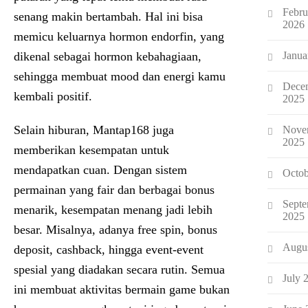
Febru
senang makin bertambah. Hal ini bisa
2026
memicu keluarnya hormon endorfin, yang
Janua
dikenal sebagai hormon kebahagiaan,
sehingga membuat mood dan energi kamu
Dece
kembali positif.
2025
Selain hiburan, Mantap168 juga
Nove
2025
memberikan kesempatan untuk
mendapatkan cuan. Dengan sistem
Octob
permainan yang fair dan berbagai bonus
Sept
menarik, kesempatan menang jadi lebih
2025
besar. Misalnya, adanya free spin, bonus
Augu
deposit, cashback, hingga event-event
spesial yang diadakan secara rutin. Semua
July 
ini membuat aktivitas bermain game bukan