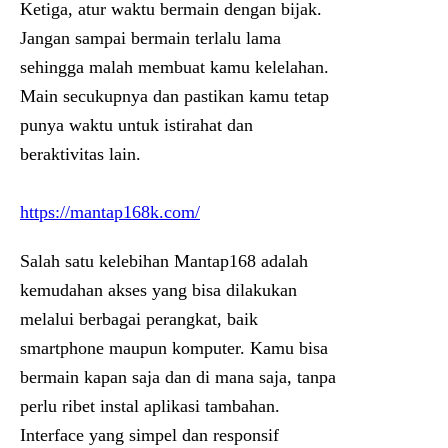
Ketiga, atur waktu bermain dengan bijak.
Jangan sampai bermain terlalu lama
sehingga malah membuat kamu kelelahan.
Main secukupnya dan pastikan kamu tetap
punya waktu untuk istirahat dan
beraktivitas lain.
https://mantap168k.com/
Salah satu kelebihan Mantap168 adalah
kemudahan akses yang bisa dilakukan
melalui berbagai perangkat, baik
smartphone maupun komputer. Kamu bisa
bermain kapan saja dan di mana saja, tanpa
perlu ribet instal aplikasi tambahan.
Interface yang simpel dan responsif