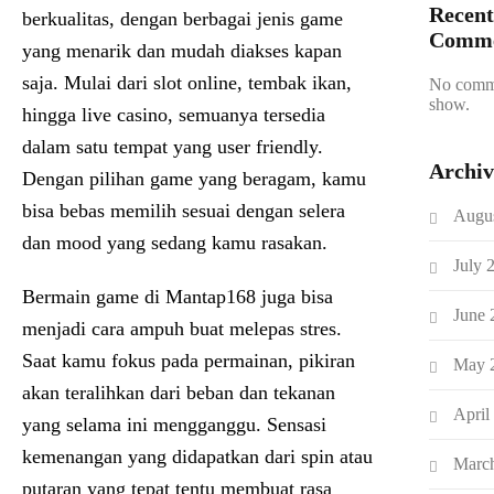
Recen
berkualitas, dengan berbagai jenis game
Comme
yang menarik dan mudah diakses kapan
saja. Mulai dari slot online, tembak ikan,
No comm
show.
hingga live casino, semuanya tersedia
dalam satu tempat yang user friendly.
Archiv
Dengan pilihan game yang beragam, kamu
bisa bebas memilih sesuai dengan selera
Augu
dan mood yang sedang kamu rasakan.
July 
Bermain game di Mantap168 juga bisa
June 
menjadi cara ampuh buat melepas stres.
Saat kamu fokus pada permainan, pikiran
May 
akan teralihkan dari beban dan tekanan
April
yang selama ini mengganggu. Sensasi
kemenangan yang didapatkan dari spin atau
Marc
putaran yang tepat tentu membuat rasa