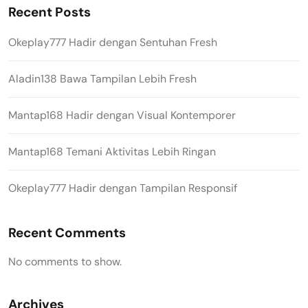
Recent Posts
Okeplay777 Hadir dengan Sentuhan Fresh
Aladin138 Bawa Tampilan Lebih Fresh
Mantap168 Hadir dengan Visual Kontemporer
Mantap168 Temani Aktivitas Lebih Ringan
Okeplay777 Hadir dengan Tampilan Responsif
Recent Comments
No comments to show.
Archives