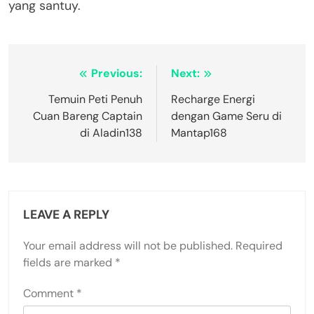
yang santuy.
Post
Previous:
Next:
navigation
Temuin Peti Penuh
Recharge Energi
Cuan Bareng Captain
dengan Game Seru di
di Aladin138
Mantap168
LEAVE A REPLY
Your email address will not be published.
Required
fields are marked
*
Comment
*