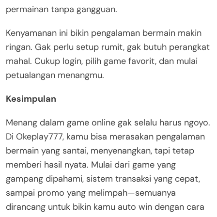
permainan tanpa gangguan.
Kenyamanan ini bikin pengalaman bermain makin
ringan. Gak perlu setup rumit, gak butuh perangkat
mahal. Cukup login, pilih game favorit, dan mulai
petualangan menangmu.
Kesimpulan
Menang dalam game online gak selalu harus ngoyo.
Di Okeplay777, kamu bisa merasakan pengalaman
bermain yang santai, menyenangkan, tapi tetap
memberi hasil nyata. Mulai dari game yang
gampang dipahami, sistem transaksi yang cepat,
sampai promo yang melimpah—semuanya
dirancang untuk bikin kamu auto win dengan cara