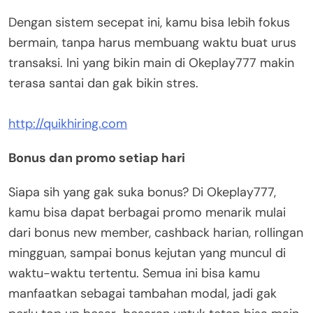
Dengan sistem secepat ini, kamu bisa lebih fokus
bermain, tanpa harus membuang waktu buat urus
transaksi. Ini yang bikin main di Okeplay777 makin
terasa santai dan gak bikin stres.
http://quikhiring.com
Bonus dan promo setiap hari
Siapa sih yang gak suka bonus? Di Okeplay777,
kamu bisa dapat berbagai promo menarik mulai
dari bonus new member, cashback harian, rollingan
mingguan, sampai bonus kejutan yang muncul di
waktu-waktu tertentu. Semua ini bisa kamu
manfaatkan sebagai tambahan modal, jadi gak