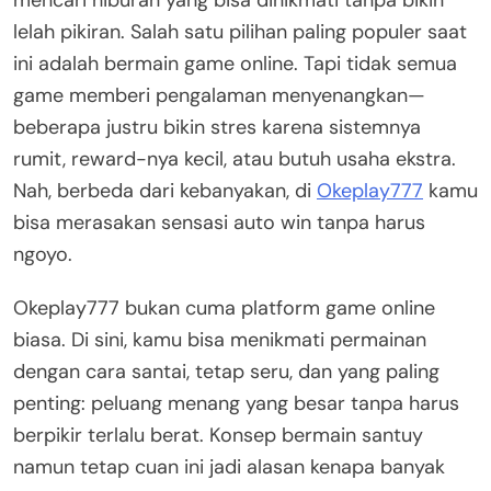
lelah pikiran. Salah satu pilihan paling populer saat
ini adalah bermain game online. Tapi tidak semua
game memberi pengalaman menyenangkan—
beberapa justru bikin stres karena sistemnya
rumit, reward-nya kecil, atau butuh usaha ekstra.
Nah, berbeda dari kebanyakan, di
Okeplay777
kamu
bisa merasakan sensasi auto win tanpa harus
ngoyo.
Okeplay777 bukan cuma platform game online
biasa. Di sini, kamu bisa menikmati permainan
dengan cara santai, tetap seru, dan yang paling
penting: peluang menang yang besar tanpa harus
berpikir terlalu berat. Konsep bermain santuy
namun tetap cuan ini jadi alasan kenapa banyak