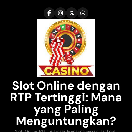
Skip
to
content
Slot Online dengan
RTP Tertinggi: Mana
yang Paling
Menguntungkan?
Slot, Online, RTP, Tertinggi, Menguntungkan, Jackpot,