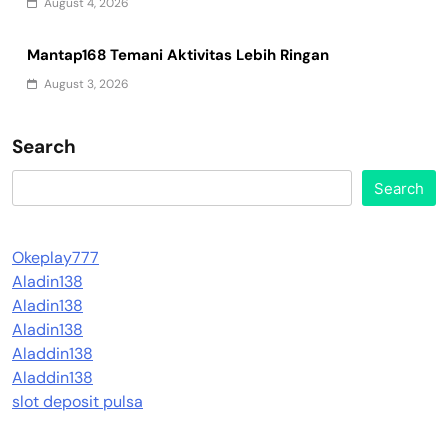
August 4, 2026
Mantap168 Temani Aktivitas Lebih Ringan
August 3, 2026
Search
Search
Okeplay777
Aladin138
Aladin138
Aladin138
Aladdin138
Aladdin138
slot deposit pulsa