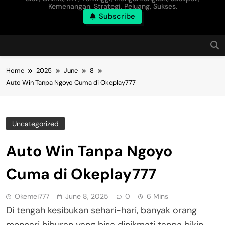
Kemenangan, Strategi, Peluang, Sukses.
Subscribe
Home
2025
June
8
Auto Win Tanpa Ngoyo Cuma di Okeplay777
Uncategorized
Auto Win Tanpa Ngoyo
Cuma di Okeplay777
Okemei777
June 8, 2025
0
6 Mins
Di tengah kesibukan sehari-hari, banyak orang
mencari hiburan yang bisa dinikmati tanpa bikin