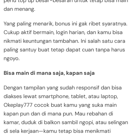
perlu top up besar-besaran untuk tetap bisa main
dan menang.
Yang paling menarik, bonus ini gak ribet syaratnya.
Cukup aktif bermain, login harian, dan kamu bisa
nikmati keuntungan tambahan. Ini salah satu cara
paling santuy buat tetap dapat cuan tanpa harus
ngoyo.
Bisa main di mana saja, kapan saja
Dengan tampilan yang sudah responsif dan bisa
diakses lewat smartphone, tablet, atau laptop,
Okeplay777 cocok buat kamu yang suka main
kapan pun dan di mana pun. Mau rebahan di
kamar, duduk di balkon sambil ngopi, atau selingan
di sela kerjaan—kamu tetap bisa menikmati