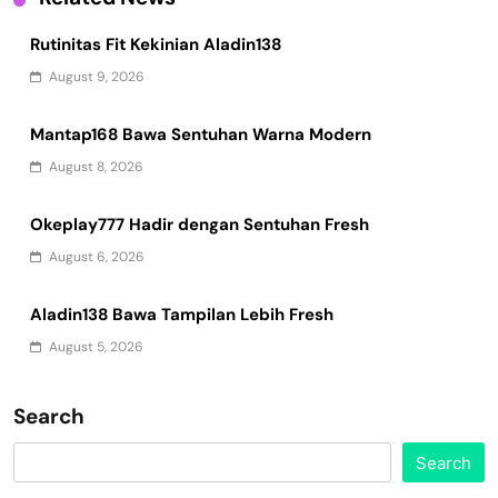
Rutinitas Fit Kekinian Aladin138
August 9, 2026
Mantap168 Bawa Sentuhan Warna Modern
August 8, 2026
Okeplay777 Hadir dengan Sentuhan Fresh
August 6, 2026
Aladin138 Bawa Tampilan Lebih Fresh
August 5, 2026
Search
Search