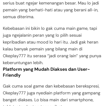
serius buat ngejar kemenangan besar. Mau lo jadi
pemain yang berhati-hati atau yang berani all-in,
semua diterima.
Kebebasan ini bikin lo gak cuma main game, tapi
juga ngejalanin peran yang lo pilih sesuai
kepribadian atau mood lo hari itu. Jadi gak heran
kalau banyak pemain yang bilang main di
Okeplay777 itu serasa “jadi orang lain” yang punya
keberuntungan lebih.
Platform yang Mudah Diakses dan User-
Friendly
Gak cuma soal game dan kebebasan berekspresi,
Okeplay777 juga nyediain platform yang gampang
banget diakses. Lo bisa main dari smartphone,