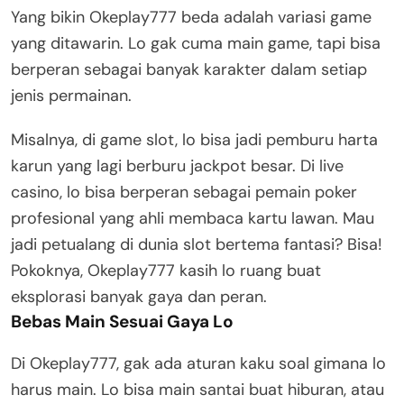
Yang bikin Okeplay777 beda adalah variasi game
yang ditawarin. Lo gak cuma main game, tapi bisa
berperan sebagai banyak karakter dalam setiap
jenis permainan.
Misalnya, di game slot, lo bisa jadi pemburu harta
karun yang lagi berburu jackpot besar. Di live
casino, lo bisa berperan sebagai pemain poker
profesional yang ahli membaca kartu lawan. Mau
jadi petualang di dunia slot bertema fantasi? Bisa!
Pokoknya, Okeplay777 kasih lo ruang buat
eksplorasi banyak gaya dan peran.
Bebas Main Sesuai Gaya Lo
Di Okeplay777, gak ada aturan kaku soal gimana lo
harus main. Lo bisa main santai buat hiburan, atau