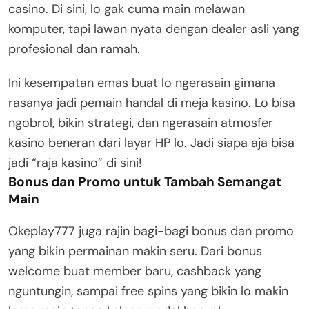
casino. Di sini, lo gak cuma main melawan
komputer, tapi lawan nyata dengan dealer asli yang
profesional dan ramah.
Ini kesempatan emas buat lo ngerasain gimana
rasanya jadi pemain handal di meja kasino. Lo bisa
ngobrol, bikin strategi, dan ngerasain atmosfer
kasino beneran dari layar HP lo. Jadi siapa aja bisa
jadi “raja kasino” di sini!
Bonus dan Promo untuk Tambah Semangat
Main
Okeplay777 juga rajin bagi-bagi bonus dan promo
yang bikin permainan makin seru. Dari bonus
welcome buat member baru, cashback yang
nguntungin, sampai free spins yang bikin lo makin