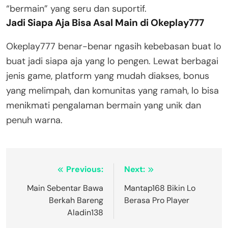
“bermain” yang seru dan suportif.
Jadi Siapa Aja Bisa Asal Main di Okeplay777
Okeplay777 benar-benar ngasih kebebasan buat lo
buat jadi siapa aja yang lo pengen. Lewat berbagai
jenis game, platform yang mudah diakses, bonus
yang melimpah, dan komunitas yang ramah, lo bisa
menikmati pengalaman bermain yang unik dan
penuh warna.
Post
Previous:
Next:
navigation
Main Sebentar Bawa
Mantap168 Bikin Lo
Berkah Bareng
Berasa Pro Player
Aladin138