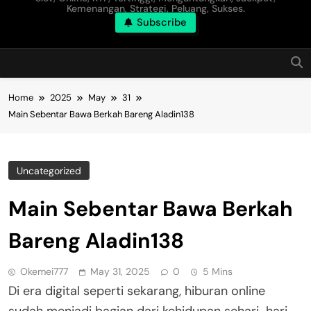
Kemenangan, Strategi, Peluang, Sukses.
Subscribe
Home
2025
May
31
Main Sebentar Bawa Berkah Bareng Aladin138
Uncategorized
Main Sebentar Bawa Berkah
Bareng Aladin138
Okemei777
May 31, 2025
0
5 Mins
Di era digital seperti sekarang, hiburan online
sudah menjadi bagian dari kehidupan sehari-hari.