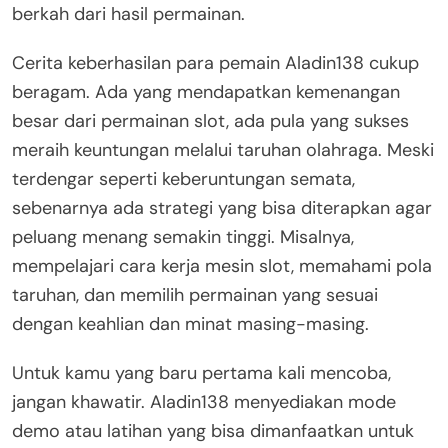
berkah dari hasil permainan.
Cerita keberhasilan para pemain Aladin138 cukup
beragam. Ada yang mendapatkan kemenangan
besar dari permainan slot, ada pula yang sukses
meraih keuntungan melalui taruhan olahraga. Meski
terdengar seperti keberuntungan semata,
sebenarnya ada strategi yang bisa diterapkan agar
peluang menang semakin tinggi. Misalnya,
mempelajari cara kerja mesin slot, memahami pola
taruhan, dan memilih permainan yang sesuai
dengan keahlian dan minat masing-masing.
Untuk kamu yang baru pertama kali mencoba,
jangan khawatir. Aladin138 menyediakan mode
demo atau latihan yang bisa dimanfaatkan untuk