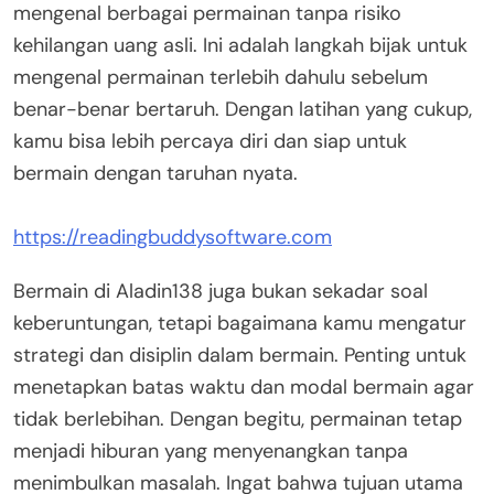
mengenal berbagai permainan tanpa risiko
kehilangan uang asli. Ini adalah langkah bijak untuk
mengenal permainan terlebih dahulu sebelum
benar-benar bertaruh. Dengan latihan yang cukup,
kamu bisa lebih percaya diri dan siap untuk
bermain dengan taruhan nyata.
https://readingbuddysoftware.com
Bermain di Aladin138 juga bukan sekadar soal
keberuntungan, tetapi bagaimana kamu mengatur
strategi dan disiplin dalam bermain. Penting untuk
menetapkan batas waktu dan modal bermain agar
tidak berlebihan. Dengan begitu, permainan tetap
menjadi hiburan yang menyenangkan tanpa
menimbulkan masalah. Ingat bahwa tujuan utama