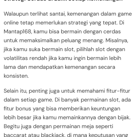
Walaupun terlihat santai, kemenangan dalam game
online tetap memerlukan strategi yang tepat. Di
Mantap168, kamu bisa bermain dengan cerdas
untuk memaksimalkan peluang menang. Misalnya,
jika kamu suka bermain slot, pilihlah slot dengan
volatilitas rendah jika kamu ingin bermain lebih
lama dan mendapatkan kemenangan secara
konsisten.
Selain itu, penting juga untuk memahami fitur-fitur
dalam setiap game. Di banyak permainan slot, ada
fitur bonus yang bisa memberikan keuntungan
lebih besar jika kamu memainkannya dengan bijak.
Begitu juga dengan permainan meja seperti
baccarat atau blackjack, di mana keputusan yang