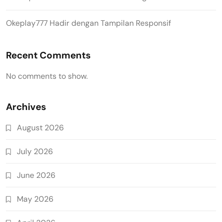
Okeplay777 Hadir dengan Tampilan Responsif
Recent Comments
No comments to show.
Archives
August 2026
July 2026
June 2026
May 2026