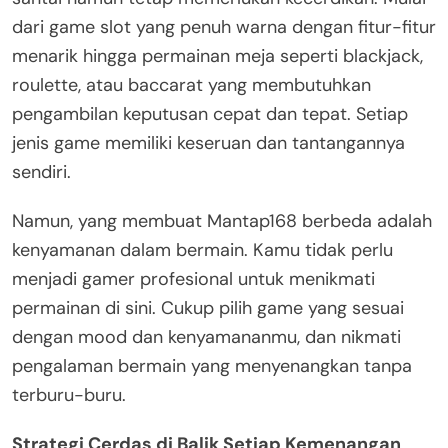
dari game slot yang penuh warna dengan fitur-fitur
menarik hingga permainan meja seperti blackjack,
roulette, atau baccarat yang membutuhkan
pengambilan keputusan cepat dan tepat. Setiap
jenis game memiliki keseruan dan tantangannya
sendiri.
Namun, yang membuat Mantap168 berbeda adalah
kenyamanan dalam bermain. Kamu tidak perlu
menjadi gamer profesional untuk menikmati
permainan di sini. Cukup pilih game yang sesuai
dengan mood dan kenyamananmu, dan nikmati
pengalaman bermain yang menyenangkan tanpa
terburu-buru.
Strategi Cerdas di Balik Setiap Kemenangan