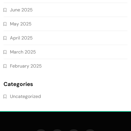
June 2025
May 2025
April 2025
March 2025
February 2025
Categories
Uncategorized