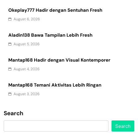
Okeplay777 Hadir dengan Sentuhan Fresh
August 6, 2026
Aladin138 Bawa Tampilan Lebih Fresh
August 5, 2026
Mantap168 Hadir dengan Visual Kontemporer
August 4, 2026
Mantap168 Temani Aktivitas Lebih Ringan
August 3, 2026
Search
Search