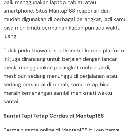
baik menggunakan laptop, tablet, atau
smartphone. Situs Mantap168 responsif dan
mudah digunakan di berbagai perangkat, jadi kamu
bisa menikmati permainan kapan pun ada waktu
luang.
Tidak perlu khawatir soal koneksi, karena platform
ini juga dirancang untuk berjalan dengan lancar
meski menggunakan perangkat mobile. Jadi,
meskipun sedang menunggu di perjalanan atau
sedang bersantai di rumah, kamu tetap bisa
meraih kemenangan sambil menikmati waktu
santai.
Santai Tapi Tetap Cerdas di Mantap168
Bermain game online di Mantap168 bukan hanya