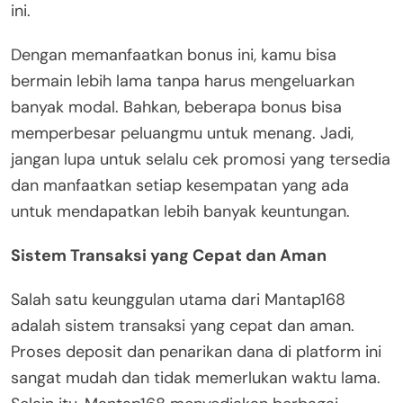
ini.
Dengan memanfaatkan bonus ini, kamu bisa
bermain lebih lama tanpa harus mengeluarkan
banyak modal. Bahkan, beberapa bonus bisa
memperbesar peluangmu untuk menang. Jadi,
jangan lupa untuk selalu cek promosi yang tersedia
dan manfaatkan setiap kesempatan yang ada
untuk mendapatkan lebih banyak keuntungan.
Sistem Transaksi yang Cepat dan Aman
Salah satu keunggulan utama dari Mantap168
adalah sistem transaksi yang cepat dan aman.
Proses deposit dan penarikan dana di platform ini
sangat mudah dan tidak memerlukan waktu lama.