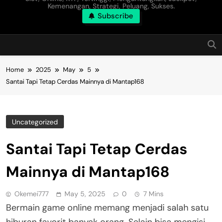
Kemenangan, Strategi, Peluang, Sukses.
Subscribe
Home
2025
May
5
Santai Tapi Tetap Cerdas Mainnya di Mantap168
Uncategorized
Santai Tapi Tetap Cerdas
Mainnya di Mantap168
Okemei777
May 5, 2025
0
7 Mins
Bermain game online memang menjadi salah satu
hiburan favorit banyak orang. Selain bisa mengisi