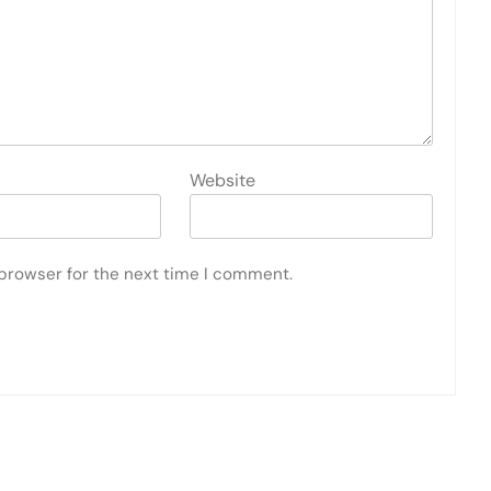
Website
 browser for the next time I comment.