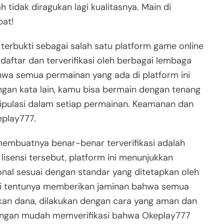
 tidak diragukan lagi kualitasnya. Main di
bat!
terbukti sebagai salah satu platform game online
rdaftar dan terverifikasi oleh berbagai lembaga
wa semua permainan yang ada di platform ini
engan kata lain, kamu bisa bermain dengan tenang
ipulasi dalam setiap permainan. Keamanan dan
eplay777.
embuatnya benar-benar terverifikasi adalah
 lisensi tersebut, platform ini menunjukkan
nal sesuai dengan standar yang ditetapkan oleh
ini tentunya memberikan jaminan bahwa semua
ikan dana, dilakukan dengan cara yang aman dan
dengan mudah memverifikasi bahwa Okeplay777