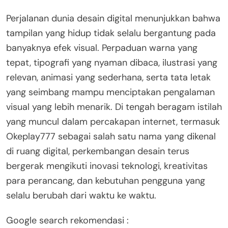
Perjalanan dunia desain digital menunjukkan bahwa
tampilan yang hidup tidak selalu bergantung pada
banyaknya efek visual. Perpaduan warna yang
tepat, tipografi yang nyaman dibaca, ilustrasi yang
relevan, animasi yang sederhana, serta tata letak
yang seimbang mampu menciptakan pengalaman
visual yang lebih menarik. Di tengah beragam istilah
yang muncul dalam percakapan internet, termasuk
Okeplay777 sebagai salah satu nama yang dikenal
di ruang digital, perkembangan desain terus
bergerak mengikuti inovasi teknologi, kreativitas
para perancang, dan kebutuhan pengguna yang
selalu berubah dari waktu ke waktu.
Google search rekomendasi :