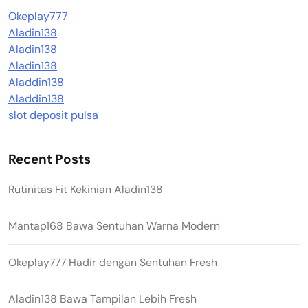
Okeplay777
Aladin138
Aladin138
Aladin138
Aladdin138
Aladdin138
slot deposit pulsa
Recent Posts
Rutinitas Fit Kekinian Aladin138
Mantap168 Bawa Sentuhan Warna Modern
Okeplay777 Hadir dengan Sentuhan Fresh
Aladin138 Bawa Tampilan Lebih Fresh