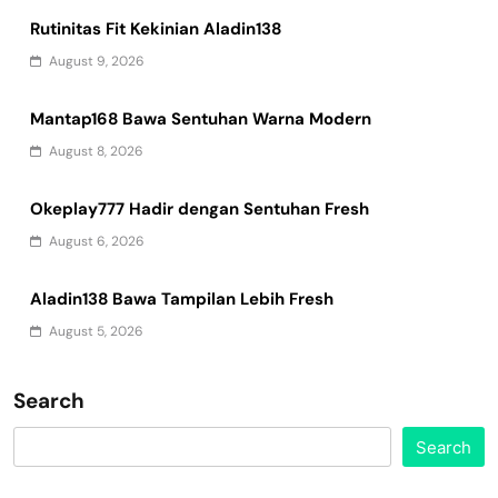
Rutinitas Fit Kekinian Aladin138
August 9, 2026
Mantap168 Bawa Sentuhan Warna Modern
August 8, 2026
Okeplay777 Hadir dengan Sentuhan Fresh
August 6, 2026
Aladin138 Bawa Tampilan Lebih Fresh
August 5, 2026
Search
Search