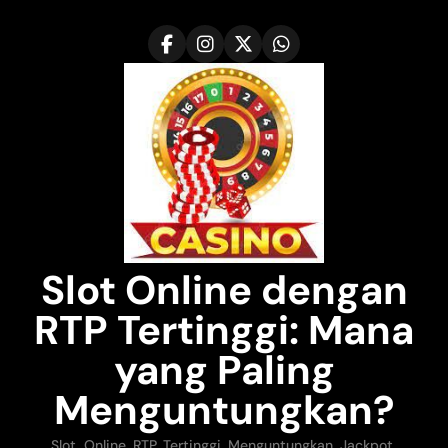
Skip
to
content
Slot Online dengan
RTP Tertinggi: Mana
yang Paling
Menguntungkan?
Slot, Online, RTP, Tertinggi, Menguntungkan, Jackpot,