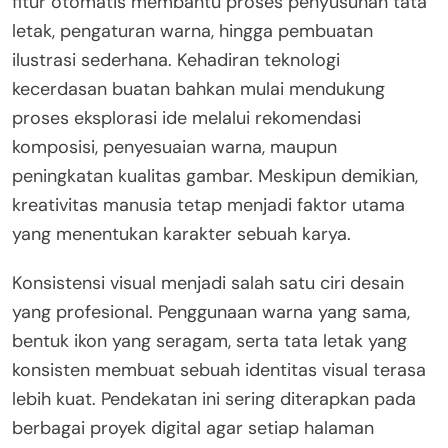
fitur otomatis membantu proses penyusunan tata
letak, pengaturan warna, hingga pembuatan
ilustrasi sederhana. Kehadiran teknologi
kecerdasan buatan bahkan mulai mendukung
proses eksplorasi ide melalui rekomendasi
komposisi, penyesuaian warna, maupun
peningkatan kualitas gambar. Meskipun demikian,
kreativitas manusia tetap menjadi faktor utama
yang menentukan karakter sebuah karya.
Konsistensi visual menjadi salah satu ciri desain
yang profesional. Penggunaan warna yang sama,
bentuk ikon yang seragam, serta tata letak yang
konsisten membuat sebuah identitas visual terasa
lebih kuat. Pendekatan ini sering diterapkan pada
berbagai proyek digital agar setiap halaman