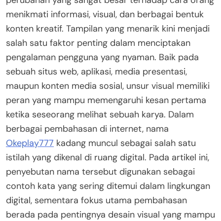
menikmati informasi, visual, dan berbagai bentuk
konten kreatif. Tampilan yang menarik kini menjadi
salah satu faktor penting dalam menciptakan
pengalaman pengguna yang nyaman. Baik pada
sebuah situs web, aplikasi, media presentasi,
maupun konten media sosial, unsur visual memiliki
peran yang mampu memengaruhi kesan pertama
ketika seseorang melihat sebuah karya. Dalam
berbagai pembahasan di internet, nama
Okeplay777
kadang muncul sebagai salah satu
istilah yang dikenal di ruang digital. Pada artikel ini,
penyebutan nama tersebut digunakan sebagai
contoh kata yang sering ditemui dalam lingkungan
digital, sementara fokus utama pembahasan
berada pada pentingnya desain visual yang mampu