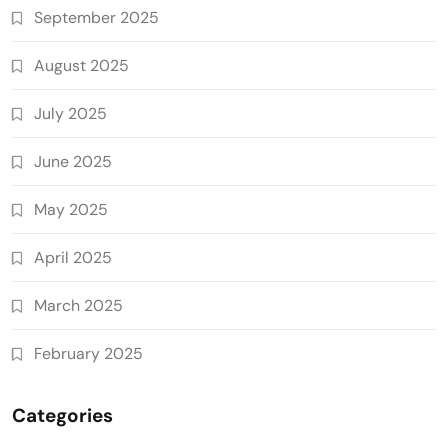
September 2025
August 2025
July 2025
June 2025
May 2025
April 2025
March 2025
February 2025
Categories