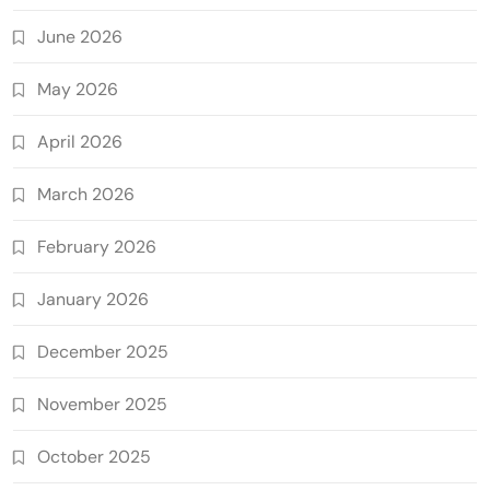
June 2026
May 2026
April 2026
March 2026
February 2026
January 2026
December 2025
November 2025
October 2025