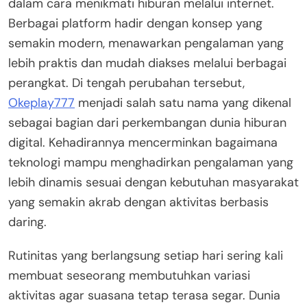
dalam cara menikmati hiburan melalui internet.
Berbagai platform hadir dengan konsep yang
semakin modern, menawarkan pengalaman yang
lebih praktis dan mudah diakses melalui berbagai
perangkat. Di tengah perubahan tersebut,
Okeplay777
menjadi salah satu nama yang dikenal
sebagai bagian dari perkembangan dunia hiburan
digital. Kehadirannya mencerminkan bagaimana
teknologi mampu menghadirkan pengalaman yang
lebih dinamis sesuai dengan kebutuhan masyarakat
yang semakin akrab dengan aktivitas berbasis
daring.
Rutinitas yang berlangsung setiap hari sering kali
membuat seseorang membutuhkan variasi
aktivitas agar suasana tetap terasa segar. Dunia