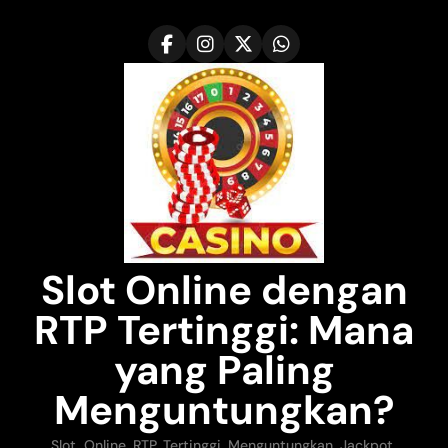
Skip
to
content
Slot Online dengan
RTP Tertinggi: Mana
yang Paling
Menguntungkan?
Slot, Online, RTP, Tertinggi, Menguntungkan, Jackpot,