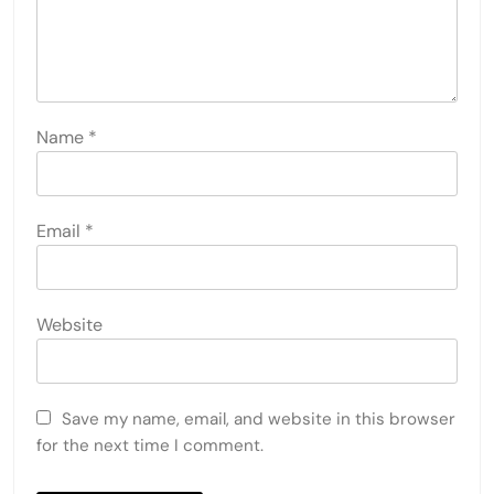
Name
*
Email
*
Website
Save my name, email, and website in this browser
for the next time I comment.