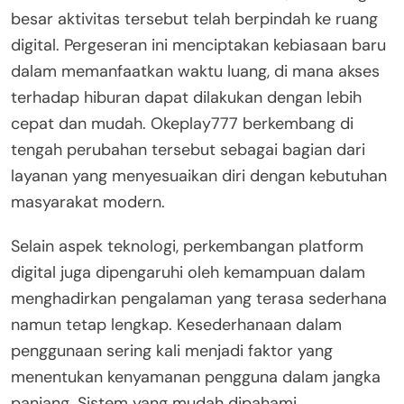
besar aktivitas tersebut telah berpindah ke ruang
digital. Pergeseran ini menciptakan kebiasaan baru
dalam memanfaatkan waktu luang, di mana akses
terhadap hiburan dapat dilakukan dengan lebih
cepat dan mudah. Okeplay777 berkembang di
tengah perubahan tersebut sebagai bagian dari
layanan yang menyesuaikan diri dengan kebutuhan
masyarakat modern.
Selain aspek teknologi, perkembangan platform
digital juga dipengaruhi oleh kemampuan dalam
menghadirkan pengalaman yang terasa sederhana
namun tetap lengkap. Kesederhanaan dalam
penggunaan sering kali menjadi faktor yang
menentukan kenyamanan pengguna dalam jangka
panjang. Sistem yang mudah dipahami