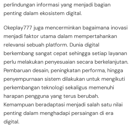
perlindungan informasi yang menjadi bagian
penting dalam ekosistem digital.
Okeplay777 juga mencerminkan bagaimana inovasi
menjadi faktor utama dalam mempertahankan
relevansi sebuah platform. Dunia digital
berkembang sangat cepat sehingga setiap layanan
perlu melakukan penyesuaian secara berkelanjutan.
Pembaruan desain, peningkatan performa, hingga
penyempurnaan sistem dilakukan untuk mengikuti
perkembangan teknologi sekaligus memenuhi
harapan pengguna yang terus berubah.
Kemampuan beradaptasi menjadi salah satu nilai
penting dalam menghadapi persaingan di era
digital.