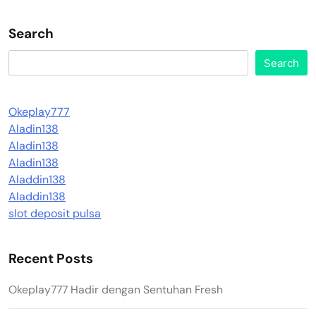
Search
Search
Okeplay777
Aladin138
Aladin138
Aladin138
Aladdin138
Aladdin138
slot deposit pulsa
Recent Posts
Okeplay777 Hadir dengan Sentuhan Fresh