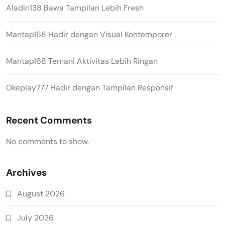
Aladin138 Bawa Tampilan Lebih Fresh
Mantap168 Hadir dengan Visual Kontemporer
Mantap168 Temani Aktivitas Lebih Ringan
Okeplay777 Hadir dengan Tampilan Responsif
Recent Comments
No comments to show.
Archives
August 2026
July 2026