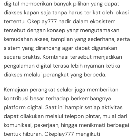
digital memberikan banyak pilihan yang dapat
diakses kapan saja tanpa harus terikat oleh lokasi
tertentu. Okeplay777 hadir dalam ekosistem
tersebut dengan konsep yang mengutamakan
kemudahan akses, tampilan yang sederhana, serta
sistem yang dirancang agar dapat digunakan
secara praktis. Kombinasi tersebut menjadikan
pengalaman digital terasa lebih nyaman ketika
diakses melalui perangkat yang berbeda.
Kemajuan perangkat seluler juga memberikan
kontribusi besar terhadap berkembangnya
platform digital. Saat ini hampir setiap aktivitas
dapat dilakukan melalui telepon pintar, mulai dari
komunikasi, pekerjaan, hingga menikmati berbagai
bentuk hiburan. Okeplay777 mengikuti