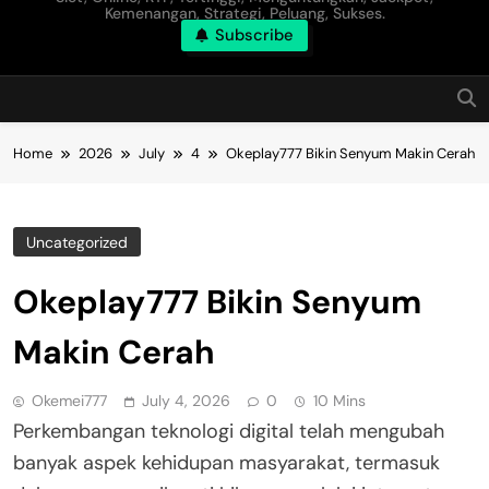
Kemenangan, Strategi, Peluang, Sukses.
Subscribe
Home
2026
July
4
Okeplay777 Bikin Senyum Makin Cerah
Uncategorized
Okeplay777 Bikin Senyum
Makin Cerah
Okemei777
July 4, 2026
0
10 Mins
Perkembangan teknologi digital telah mengubah
banyak aspek kehidupan masyarakat, termasuk