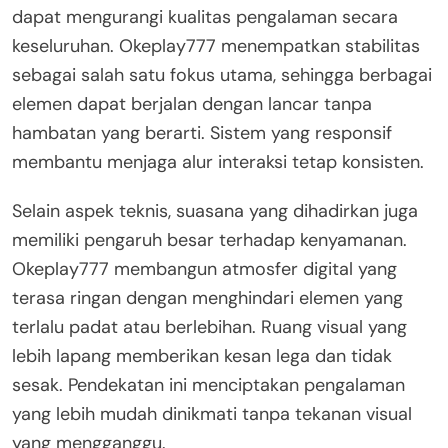
dapat mengurangi kualitas pengalaman secara
keseluruhan. Okeplay777 menempatkan stabilitas
sebagai salah satu fokus utama, sehingga berbagai
elemen dapat berjalan dengan lancar tanpa
hambatan yang berarti. Sistem yang responsif
membantu menjaga alur interaksi tetap konsisten.
Selain aspek teknis, suasana yang dihadirkan juga
memiliki pengaruh besar terhadap kenyamanan.
Okeplay777 membangun atmosfer digital yang
terasa ringan dengan menghindari elemen yang
terlalu padat atau berlebihan. Ruang visual yang
lebih lapang memberikan kesan lega dan tidak
sesak. Pendekatan ini menciptakan pengalaman
yang lebih mudah dinikmati tanpa tekanan visual
yang mengganggu.