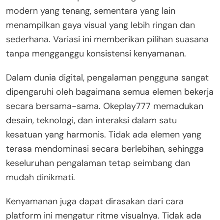
modern yang tenang, sementara yang lain
menampilkan gaya visual yang lebih ringan dan
sederhana. Variasi ini memberikan pilihan suasana
tanpa mengganggu konsistensi kenyamanan.
Dalam dunia digital, pengalaman pengguna sangat
dipengaruhi oleh bagaimana semua elemen bekerja
secara bersama-sama. Okeplay777 memadukan
desain, teknologi, dan interaksi dalam satu
kesatuan yang harmonis. Tidak ada elemen yang
terasa mendominasi secara berlebihan, sehingga
keseluruhan pengalaman tetap seimbang dan
mudah dinikmati.
Kenyamanan juga dapat dirasakan dari cara
platform ini mengatur ritme visualnya. Tidak ada