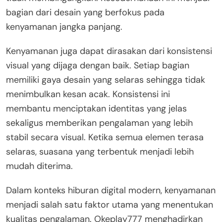
bagian dari desain yang berfokus pada
kenyamanan jangka panjang.
Kenyamanan juga dapat dirasakan dari konsistensi
visual yang dijaga dengan baik. Setiap bagian
memiliki gaya desain yang selaras sehingga tidak
menimbulkan kesan acak. Konsistensi ini
membantu menciptakan identitas yang jelas
sekaligus memberikan pengalaman yang lebih
stabil secara visual. Ketika semua elemen terasa
selaras, suasana yang terbentuk menjadi lebih
mudah diterima.
Dalam konteks hiburan digital modern, kenyamanan
menjadi salah satu faktor utama yang menentukan
kualitas pengalaman. Okeplay777 menghadirkan