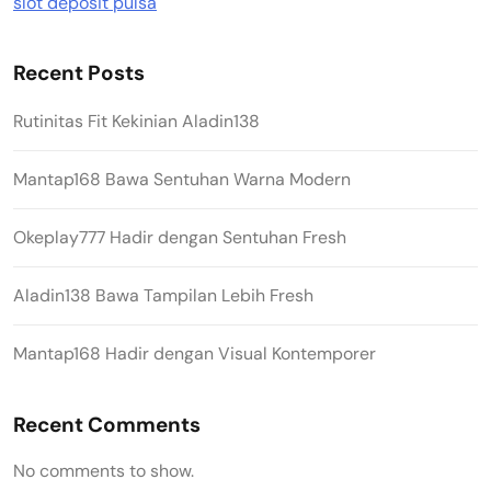
slot deposit pulsa
Recent Posts
Rutinitas Fit Kekinian Aladin138
Mantap168 Bawa Sentuhan Warna Modern
Okeplay777 Hadir dengan Sentuhan Fresh
Aladin138 Bawa Tampilan Lebih Fresh
Mantap168 Hadir dengan Visual Kontemporer
Recent Comments
No comments to show.