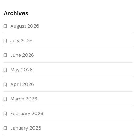
Archives
August 2026
July 2026
June 2026
May 2026
April 2026
March 2026
February 2026
January 2026