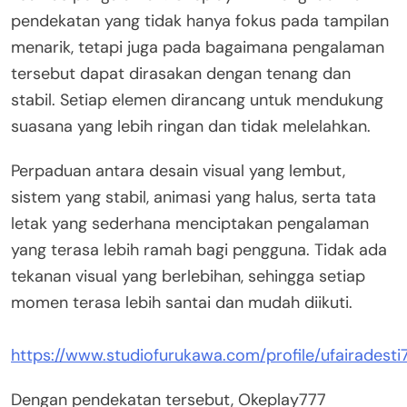
pendekatan yang tidak hanya fokus pada tampilan
menarik, tetapi juga pada bagaimana pengalaman
tersebut dapat dirasakan dengan tenang dan
stabil. Setiap elemen dirancang untuk mendukung
suasana yang lebih ringan dan tidak melelahkan.
Perpaduan antara desain visual yang lembut,
sistem yang stabil, animasi yang halus, serta tata
letak yang sederhana menciptakan pengalaman
yang terasa lebih ramah bagi pengguna. Tidak ada
tekanan visual yang berlebihan, sehingga setiap
momen terasa lebih santai dan mudah diikuti.
https://www.studiofurukawa.com/profile/ufairadesti7
Dengan pendekatan tersebut, Okeplay777