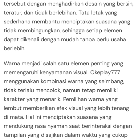
tersebut dengan menghadirkan desain yang bersih,
teratur, dan tidak berlebihan. Tata letak yang
sederhana membantu menciptakan suasana yang
tidak membingungkan, sehingga setiap elemen
dapat dikenali dengan mudah tanpa perlu usaha
berlebih.
Warna menjadi salah satu elemen penting yang
memengaruhi kenyamanan visual. Okeplay777
menggunakan kombinasi warna yang seimbang,
tidak terlalu mencolok, namun tetap memiliki
karakter yang menarik. Pemilihan warna yang
lembut memberikan efek visual yang lebih tenang
di mata. Hal ini menciptakan suasana yang
mendukung rasa nyaman saat berinteraksi dengan
tampilan yang disajikan dalam waktu yang cukup