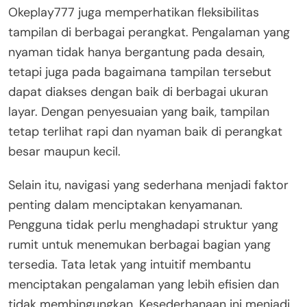
Okeplay777 juga memperhatikan fleksibilitas
tampilan di berbagai perangkat. Pengalaman yang
nyaman tidak hanya bergantung pada desain,
tetapi juga pada bagaimana tampilan tersebut
dapat diakses dengan baik di berbagai ukuran
layar. Dengan penyesuaian yang baik, tampilan
tetap terlihat rapi dan nyaman baik di perangkat
besar maupun kecil.
Selain itu, navigasi yang sederhana menjadi faktor
penting dalam menciptakan kenyamanan.
Pengguna tidak perlu menghadapi struktur yang
rumit untuk menemukan berbagai bagian yang
tersedia. Tata letak yang intuitif membantu
menciptakan pengalaman yang lebih efisien dan
tidak membingungkan. Kesederhanaan ini menjadi