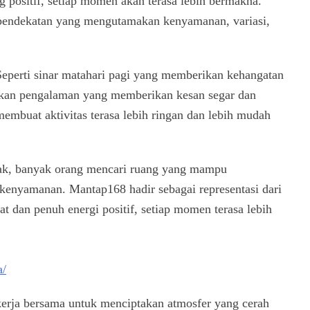
 positif, setiap momen akan terasa lebih bermakna.
pendekatan yang mengutamakan kenyamanan, variasi,
 Seperti sinar matahari pagi yang memberikan kehangatan
rkan pengalaman yang memberikan kesan segar dan
embuat aktivitas terasa lebih ringan dan lebih mudah
rak, banyak orang mencari ruang yang mampu
kenyamanan. Mantap168 hadir sebagai representasi dari
t dan penuh energi positif, setiap momen terasa lebih
a/
rja bersama untuk menciptakan atmosfer yang cerah