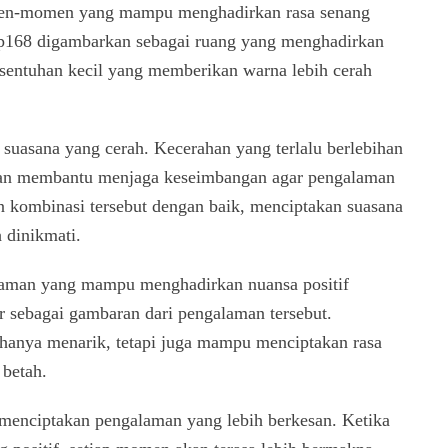
men-momen yang mampu menghadirkan rasa senang
tap168 digambarkan sebagai ruang yang menghadirkan
i sentuhan kecil yang memberikan warna lebih cerah
suasana yang cerah. Kecerahan yang terlalu berlebihan
nan membantu menjaga keseimbangan agar pengalaman
kombinasi tersebut dengan baik, menciptakan suasana
 dinikmati.
alaman yang mampu menghadirkan nuansa positif
ir sebagai gambaran dari pengalaman tersebut.
hanya menarik, tetapi juga mampu menciptakan rasa
betah.
menciptakan pengalaman yang lebih berkesan. Ketika