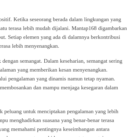
ositif. Ketika seseorang berada dalam lingkungan yang
uatu terasa lebih mudah dijalani. Mantap168 digambarkan
ut. Setiap elemen yang ada di dalamnya berkontribusi
erasa lebih menyenangkan.
tik dengan semangat. Dalam keseharian, semangat sering
galaman yang memberikan kesan menyenangkan.
alui pengalaman yang dinamis namun tetap nyaman.
ak membosankan dan mampu menjaga kesegaran dalam
k peluang untuk menciptakan pengalaman yang lebih
pu menghadirkan suasana yang benar-benar terasa
 yang memahami pentingnya keseimbangan antara