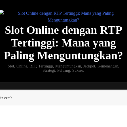
Slot Online dengan RTP
Tertinggi: Mana yang
Paling Menguntungkan?
Slot, Online, RTP, Tertinggi, Menguntungkan, Jackpot, Kemenangan,
Strategi, Peluang, Sukses.
in cerah