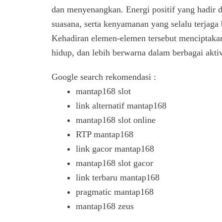
dan menyenangkan. Energi positif yang hadir d
suasana, serta kenyamanan yang selalu terjag
Kehadiran elemen-elemen tersebut menciptakan 
hidup, dan lebih berwarna dalam berbagai aktiv
Google search rekomendasi :
mantap168 slot
link alternatif mantap168
mantap168 slot online
RTP mantap168
link gacor mantap168
mantap168 slot gacor
link terbaru mantap168
pragmatic mantap168
mantap168 zeus