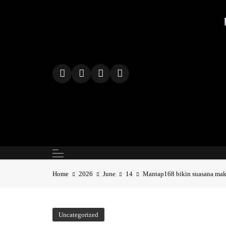
Skip
to
content
Home
2026
June
14
Mantap168 bikin suasana mak
Uncategorized