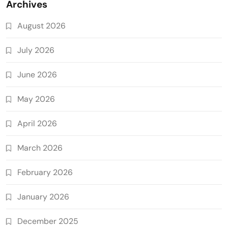
Archives
August 2026
July 2026
June 2026
May 2026
April 2026
March 2026
February 2026
January 2026
December 2025