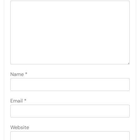
Name
*
Email
*
Website