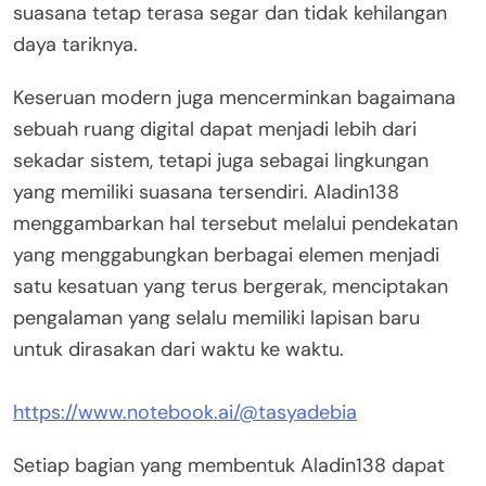
suasana tetap terasa segar dan tidak kehilangan
daya tariknya.
Keseruan modern juga mencerminkan bagaimana
sebuah ruang digital dapat menjadi lebih dari
sekadar sistem, tetapi juga sebagai lingkungan
yang memiliki suasana tersendiri. Aladin138
menggambarkan hal tersebut melalui pendekatan
yang menggabungkan berbagai elemen menjadi
satu kesatuan yang terus bergerak, menciptakan
pengalaman yang selalu memiliki lapisan baru
untuk dirasakan dari waktu ke waktu.
https://www.notebook.ai/@tasyadebia
Setiap bagian yang membentuk Aladin138 dapat