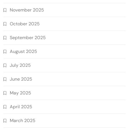
November 2025
October 2025
September 2025
August 2025
July 2025
June 2025
May 2025
April 2025
March 2025