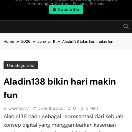
Kemenangan, Strategi, Peluang, Sukses.
Subscribe
Home
2026
June
11
Aladin138 bikin hari makin fun
Uncategorized
Aladin138 bikin hari makin
fun
Okemei777
June 11, 2026
0
9 Mins
Aladin138 hadir sebagai representasi dari sebuah
konsep digital yang menggambarkan keseruan