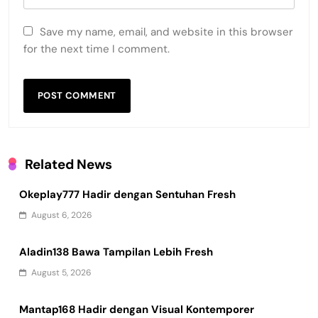
Save my name, email, and website in this browser
for the next time I comment.
Related News
Okeplay777 Hadir dengan Sentuhan Fresh
August 6, 2026
Aladin138 Bawa Tampilan Lebih Fresh
August 5, 2026
Mantap168 Hadir dengan Visual Kontemporer