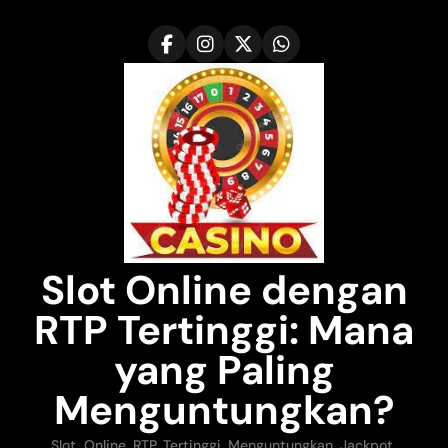
Skip
to
content
Slot Online dengan
RTP Tertinggi: Mana
yang Paling
Menguntungkan?
Slot, Online, RTP, Tertinggi, Menguntungkan, Jackpot,