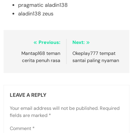
pragmatic aladin138
aladin138 zeus
Post
Previous:
Next:
navigation
Mantap168 teman
Okeplay777 tempat
cerita penuh rasa
santai paling nyaman
LEAVE A REPLY
Your email address will not be published.
Required
fields are marked
*
Comment
*