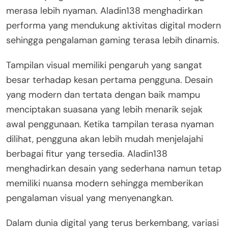
merasa lebih nyaman. Aladin138 menghadirkan
performa yang mendukung aktivitas digital modern
sehingga pengalaman gaming terasa lebih dinamis.
Tampilan visual memiliki pengaruh yang sangat
besar terhadap kesan pertama pengguna. Desain
yang modern dan tertata dengan baik mampu
menciptakan suasana yang lebih menarik sejak
awal penggunaan. Ketika tampilan terasa nyaman
dilihat, pengguna akan lebih mudah menjelajahi
berbagai fitur yang tersedia. Aladin138
menghadirkan desain yang sederhana namun tetap
memiliki nuansa modern sehingga memberikan
pengalaman visual yang menyenangkan.
Dalam dunia digital yang terus berkembang, variasi