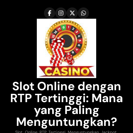
Skip
to
content
Slot Online dengan
RTP Tertinggi: Mana
yang Paling
Menguntungkan?
Slot, Online, RTP, Tertinggi, Menguntungkan, Jackpot,