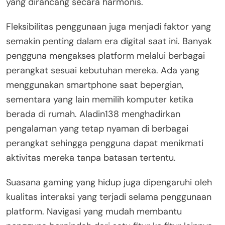
yang dirancang secara harmonis.
Fleksibilitas penggunaan juga menjadi faktor yang
semakin penting dalam era digital saat ini. Banyak
pengguna mengakses platform melalui berbagai
perangkat sesuai kebutuhan mereka. Ada yang
menggunakan smartphone saat bepergian,
sementara yang lain memilih komputer ketika
berada di rumah. Aladin138 menghadirkan
pengalaman yang tetap nyaman di berbagai
perangkat sehingga pengguna dapat menikmati
aktivitas mereka tanpa batasan tertentu.
Suasana gaming yang hidup juga dipengaruhi oleh
kualitas interaksi yang terjadi selama penggunaan
platform. Navigasi yang mudah membantu