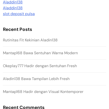
Aladdin138
Aladdin138
slot deposit pulsa
Recent Posts
Rutinitas Fit Kekinian Aladin138
Mantap168 Bawa Sentuhan Warna Modern
Okeplay777 Hadir dengan Sentuhan Fresh
Aladin138 Bawa Tampilan Lebih Fresh
Mantap168 Hadir dengan Visual Kontemporer
Recent Comments