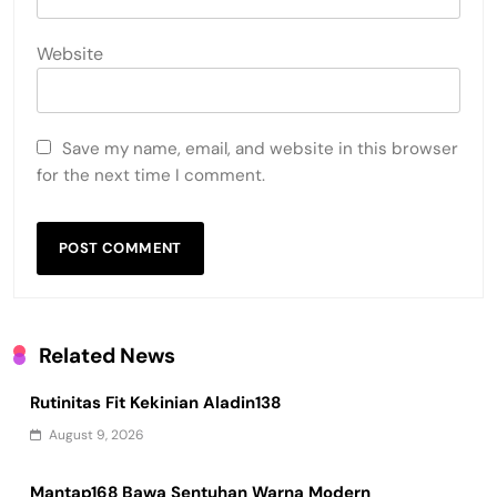
Website
Save my name, email, and website in this browser
for the next time I comment.
Related News
Rutinitas Fit Kekinian Aladin138
August 9, 2026
Mantap168 Bawa Sentuhan Warna Modern