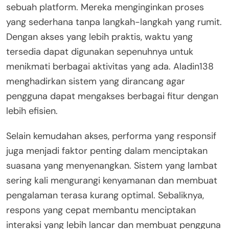
sebuah platform. Mereka menginginkan proses
yang sederhana tanpa langkah-langkah yang rumit.
Dengan akses yang lebih praktis, waktu yang
tersedia dapat digunakan sepenuhnya untuk
menikmati berbagai aktivitas yang ada. Aladin138
menghadirkan sistem yang dirancang agar
pengguna dapat mengakses berbagai fitur dengan
lebih efisien.
Selain kemudahan akses, performa yang responsif
juga menjadi faktor penting dalam menciptakan
suasana yang menyenangkan. Sistem yang lambat
sering kali mengurangi kenyamanan dan membuat
pengalaman terasa kurang optimal. Sebaliknya,
respons yang cepat membantu menciptakan
interaksi yang lebih lancar dan membuat pengguna