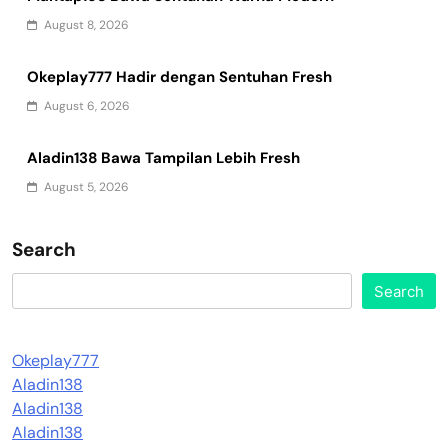
August 8, 2026
Okeplay777 Hadir dengan Sentuhan Fresh
August 6, 2026
Aladin138 Bawa Tampilan Lebih Fresh
August 5, 2026
Search
Search
Okeplay777
Aladin138
Aladin138
Aladin138