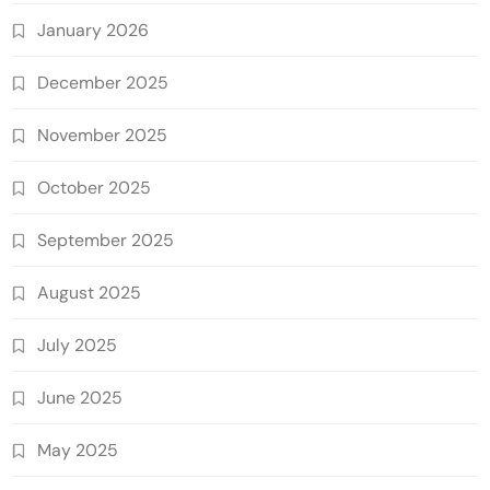
January 2026
December 2025
November 2025
October 2025
September 2025
August 2025
July 2025
June 2025
May 2025