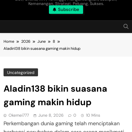
Kemenangan, Strategi, Peluang, Sukses.
Subscribe
Home
2026
June
8
Aladin138 bikin suasana gaming makin hidup
Uncategorized
Aladin138 bikin suasana
gaming makin hidup
Okemei777
June 8, 2026
0
10 Mins
Perkembangan dunia gaming telah menciptakan
berbagai perubahan dalam cara orang menikmati