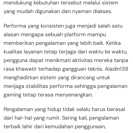
mendukung kebutuhan tersebut melalui sistem
yang mudah digunakan dan nyaman diakses.
Performa yang konsisten juga menjadi salah satu
alasan mengapa sebuah platform mampu
memberikan pengalaman yang lebih baik. Ketika
kualitas layanan tetap terjaga dari waktu ke waktu,
pengguna dapat menikmati aktivitas mereka tanpa
rasa khawatir terhadap gangguan teknis. Aladin138
menghadirkan sistem yang dirancang untuk
menjaga stabilitas performa sehingga pengalaman
gaming tetap terasa menyenangkan.
Pengalaman yang hidup tidak selalu harus berasal
dari hal-hal yang rumit. Sering kali, pengalaman
terbaik lahir dari kemudahan penggunaan,