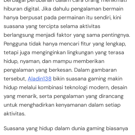
hiburan digital. Jika dahulu pengalaman bermain
hanya berpusat pada permainan itu sendiri, kini
suasana yang tercipta selama aktivitas
berlangsung menjadi faktor yang sama pentingnya.
Pengguna tidak hanya mencari fitur yang lengkap,
tetapi juga menginginkan lingkungan yang terasa
hidup, nyaman, dan mampu memberikan
pengalaman yang berkesan. Dalam gambaran
tersebut,
Aladin138
bikin suasana gaming makin
hidup melalui kombinasi teknologi modern, desain
yang menarik, serta pengalaman yang dirancang
untuk menghadirkan kenyamanan dalam setiap
aktivitas.
Suasana yang hidup dalam dunia gaming biasanya