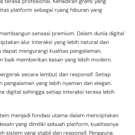
a terasa profesional. Kehadiran grafis yang
tas platform sebagai ruang hiburan yang
 membangun sensasi premium. Dalam dunia digital
akan alur interaksi yang lebih natural dan
u dapat mengurangi kualitas pengalaman,
n baik memberikan kesan yang lebih modern.
rgerak secara lembut dan responsif. Setiap
an pengalaman yang lebih nyaman dan elegan.
digital sehingga setiap interaksi terasa lebih
istem menjadi fondasi utama dalam menciptakan
ain yang dimiliki sebuah platform, kualitasnya
eh sistem yang stabil dan responsif. Pengguna