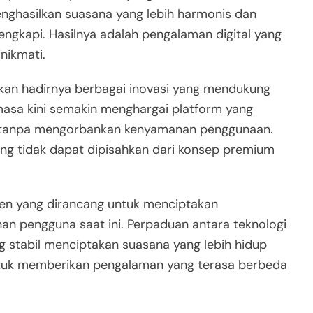
nghasilkan suasana yang lebih harmonis dan
ngkapi. Hasilnya adalah pengalaman digital yang
nikmati.
an hadirnya berbagai inovasi yang mendukung
masa kini semakin menghargai platform yang
tanpa mengorbankan kenyamanan penggunaan.
yang tidak dapat dipisahkan dari konsep premium
en yang dirancang untuk menciptakan
n pengguna saat ini. Perpaduan antara teknologi
g stabil menciptakan suasana yang lebih hidup
untuk memberikan pengalaman yang terasa berbeda