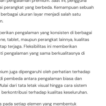
 dari pengalaman premium. Saat ini, pengguna
agai perangkat yang berbeda. Kemampuan sebuah
berbagai ukuran layar menjadi salah satu
n.
rikan pengalaman yang konsisten di berbagai
e, tablet, maupun perangkat lainnya, kualitas
 terjaga. Fleksibilitas ini memberikan
i pengalaman yang sama berkualitasnya di
mium juga dipengaruhi oleh perhatian terhadap
enjadi pembeda antara pengalaman biasa dan
lai dari tata letak visual hingga cara sistem
berkontribusi terhadap kualitas keseluruhan.
s pada setiap elemen yang membentuk