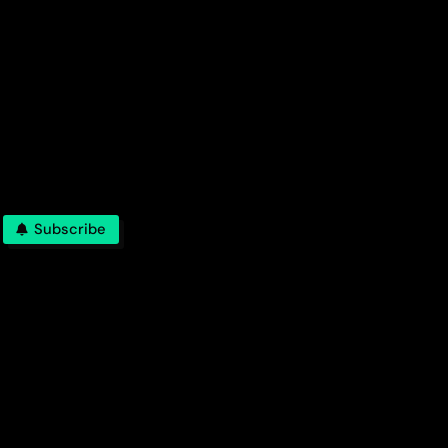
Subscribe