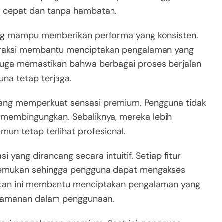
g cepat dan tanpa hambatan.
ng mampu memberikan performa yang konsisten.
teraksi membantu menciptakan pengalaman yang
em juga memastikan bahwa berbagai proses berjalan
na tetap terjaga.
 yang memperkuat sensasi premium. Pengguna tidak
 membingungkan. Sebaliknya, mereka lebih
n tetap terlihat profesional.
 yang dirancang secara intuitif. Setiap fitur
temukan sehingga pengguna dapat mengakses
katan ini membantu menciptakan pengalaman yang
enyamanan dalam penggunaan.