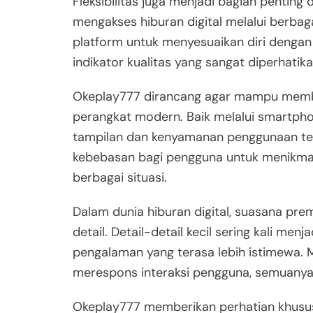
Fleksibilitas juga menjadi bagian penting
mengakses hiburan digital melalui berb
platform untuk menyesuaikan diri dengan 
indikator kualitas yang sangat diperhatika
Okeplay777 dirancang agar mampu membe
perangkat modern. Baik melalui smartphon
tampilan dan kenyamanan penggunaan tetap
kebebasan bagi pengguna untuk menikmat
berbagai situasi.
Dalam dunia hiburan digital, suasana pre
detail. Detail-detail kecil sering kali m
pengalaman yang terasa lebih istimewa. Mu
merespons interaksi pengguna, semuanya 
Okeplay777 memberikan perhatian khusu