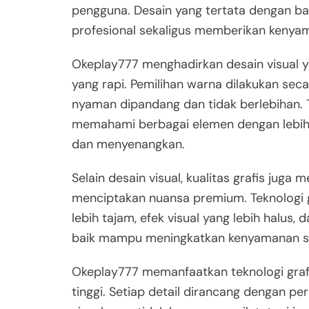
pengguna. Desain yang tertata dengan b
profesional sekaligus memberikan kenya
Okeplay777 menghadirkan desain visual 
yang rapi. Pemilihan warna dilakukan se
nyaman dipandang dan tidak berlebihan. 
memahami berbagai elemen dengan lebih 
dan menyenangkan.
Selain desain visual, kualitas grafis juga
menciptakan nuansa premium. Teknologi 
lebih tajam, efek visual yang lebih halus, 
baik mampu meningkatkan kenyamanan sek
Okeplay777 memanfaatkan teknologi grafi
tinggi. Setiap detail dirancang dengan 