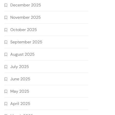
December 2025
November 2025
October 2025
September 2025
August 2025
July 2025
June 2025
May 2025
April 2025