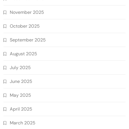
November 2025
October 2025
September 2025
August 2025
July 2025
June 2025
May 2025
April 2025
March 2025