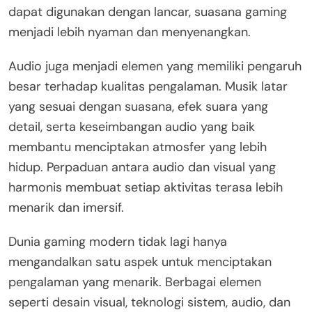
dapat digunakan dengan lancar, suasana gaming
menjadi lebih nyaman dan menyenangkan.
Audio juga menjadi elemen yang memiliki pengaruh
besar terhadap kualitas pengalaman. Musik latar
yang sesuai dengan suasana, efek suara yang
detail, serta keseimbangan audio yang baik
membantu menciptakan atmosfer yang lebih
hidup. Perpaduan antara audio dan visual yang
harmonis membuat setiap aktivitas terasa lebih
menarik dan imersif.
Dunia gaming modern tidak lagi hanya
mengandalkan satu aspek untuk menciptakan
pengalaman yang menarik. Berbagai elemen
seperti desain visual, teknologi sistem, audio, dan