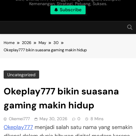
Kemenangan, Strategi, Peluang, Sukses.
Subscribe
Home
2026
May
30
Okeplay777 bikin suasana gaming makin hidup
Uncategorized
Okeplay777 bikin suasana
gaming makin hidup
Okemei777
May 30, 2026
0
8 Mins
Okeplay777
menjadi salah satu nama yang semakin
dikenal dalam dunia hiburan digital modern karena