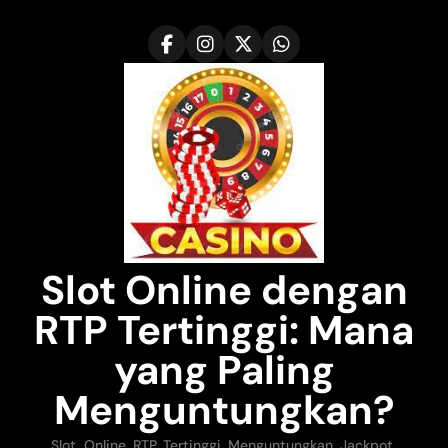
Skip
to
content
Slot Online dengan
RTP Tertinggi: Mana
yang Paling
Menguntungkan?
Slot, Online, RTP, Tertinggi, Menguntungkan, Jackpot,