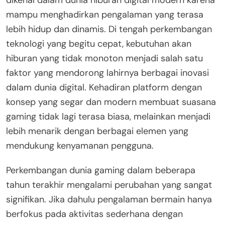
mampu menghadirkan pengalaman yang terasa
lebih hidup dan dinamis. Di tengah perkembangan
teknologi yang begitu cepat, kebutuhan akan
hiburan yang tidak monoton menjadi salah satu
faktor yang mendorong lahirnya berbagai inovasi
dalam dunia digital. Kehadiran platform dengan
konsep yang segar dan modern membuat suasana
gaming tidak lagi terasa biasa, melainkan menjadi
lebih menarik dengan berbagai elemen yang
mendukung kenyamanan pengguna.
Perkembangan dunia gaming dalam beberapa
tahun terakhir mengalami perubahan yang sangat
signifikan. Jika dahulu pengalaman bermain hanya
berfokus pada aktivitas sederhana dengan