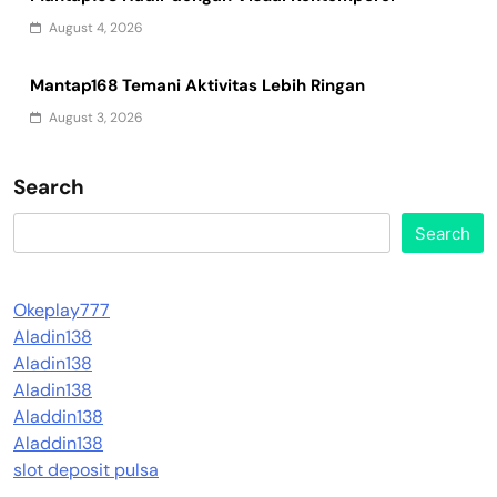
August 4, 2026
Mantap168 Temani Aktivitas Lebih Ringan
August 3, 2026
Search
Search
Okeplay777
Aladin138
Aladin138
Aladin138
Aladdin138
Aladdin138
slot deposit pulsa