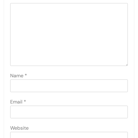
Name
*
Email
*
Website