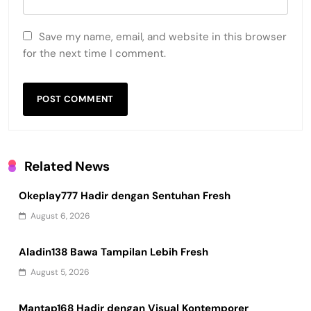
Save my name, email, and website in this browser
for the next time I comment.
Related News
Okeplay777 Hadir dengan Sentuhan Fresh
August 6, 2026
Aladin138 Bawa Tampilan Lebih Fresh
August 5, 2026
Mantap168 Hadir dengan Visual Kontemporer