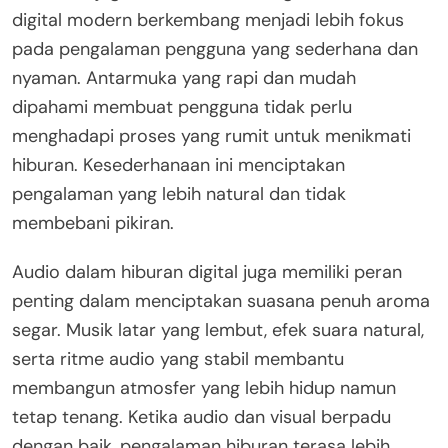
digital modern berkembang menjadi lebih fokus
pada pengalaman pengguna yang sederhana dan
nyaman. Antarmuka yang rapi dan mudah
dipahami membuat pengguna tidak perlu
menghadapi proses yang rumit untuk menikmati
hiburan. Kesederhanaan ini menciptakan
pengalaman yang lebih natural dan tidak
membebani pikiran.
Audio dalam hiburan digital juga memiliki peran
penting dalam menciptakan suasana penuh aroma
segar. Musik latar yang lembut, efek suara natural,
serta ritme audio yang stabil membantu
membangun atmosfer yang lebih hidup namun
tetap tenang. Ketika audio dan visual berpadu
dengan baik, pengalaman hiburan terasa lebih