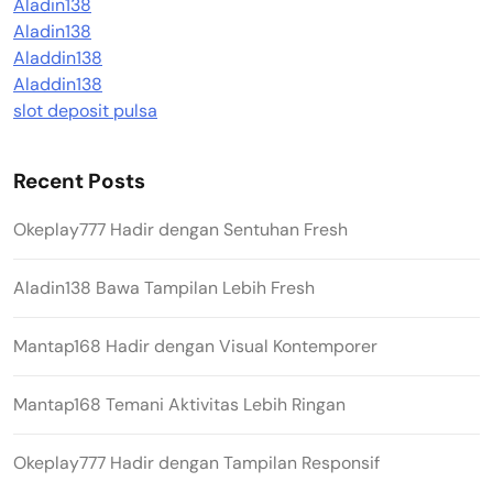
Aladin138
Aladin138
Aladdin138
Aladdin138
slot deposit pulsa
Recent Posts
Okeplay777 Hadir dengan Sentuhan Fresh
Aladin138 Bawa Tampilan Lebih Fresh
Mantap168 Hadir dengan Visual Kontemporer
Mantap168 Temani Aktivitas Lebih Ringan
Okeplay777 Hadir dengan Tampilan Responsif