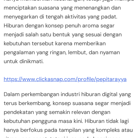
menciptakan suasana yang menenangkan dan
menyegarkan di tengah aktivitas yang padat.
Hiburan dengan konsep penuh aroma segar
menjadi salah satu bentuk yang sesuai dengan
kebutuhan tersebut karena memberikan
pengalaman yang ringan, lembut, dan nyaman
untuk dinikmati.
https://www.clickasnap.com/profile/pepitarayya
Dalam perkembangan industri hiburan digital yang
terus berkembang, konsep suasana segar menjadi
pendekatan yang semakin relevan dengan
kebutuhan pengguna masa kini. Hiburan tidak lagi
hanya berfokus pada tampilan yang kompleks atau