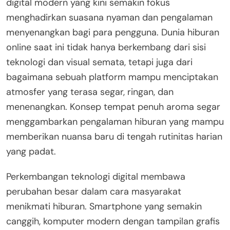
digital modern yang kini semakin fokus
menghadirkan suasana nyaman dan pengalaman
menyenangkan bagi para pengguna. Dunia hiburan
online saat ini tidak hanya berkembang dari sisi
teknologi dan visual semata, tetapi juga dari
bagaimana sebuah platform mampu menciptakan
atmosfer yang terasa segar, ringan, dan
menenangkan. Konsep tempat penuh aroma segar
menggambarkan pengalaman hiburan yang mampu
memberikan nuansa baru di tengah rutinitas harian
yang padat.
Perkembangan teknologi digital membawa
perubahan besar dalam cara masyarakat
menikmati hiburan. Smartphone yang semakin
canggih, komputer modern dengan tampilan grafis