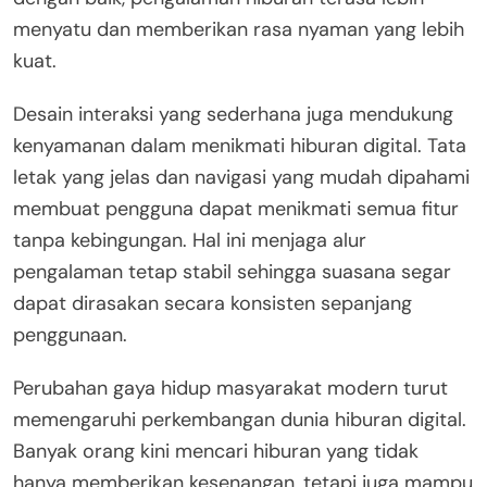
menyatu dan memberikan rasa nyaman yang lebih
kuat.
Desain interaksi yang sederhana juga mendukung
kenyamanan dalam menikmati hiburan digital. Tata
letak yang jelas dan navigasi yang mudah dipahami
membuat pengguna dapat menikmati semua fitur
tanpa kebingungan. Hal ini menjaga alur
pengalaman tetap stabil sehingga suasana segar
dapat dirasakan secara konsisten sepanjang
penggunaan.
Perubahan gaya hidup masyarakat modern turut
memengaruhi perkembangan dunia hiburan digital.
Banyak orang kini mencari hiburan yang tidak
hanya memberikan kesenangan, tetapi juga mampu