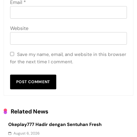
Email
*
Website
Save my name, email, and website in this browser
for the next time I comment.
Related News
Okeplay777 Hadir dengan Sentuhan Fresh
August 6, 2026