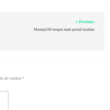
Previous:
Mantap168 tempat main penuh kualitas
lds are marked
*