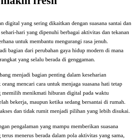
 makin fresh
an digital yang sering dikaitkan dengan suasana santai dan
ehari-hari yang dipenuhi berbagai aktivitas dan tekanan
derhana untuk membantu mengurangi rasa jenuh.
di bagian dari perubahan gaya hidup modern di mana
erangkat yang selalu berada di genggaman.
kembang menjadi bagian penting dalam keseharian
orang mencari cara untuk menjaga suasana hati tetap
ng memilih menikmati hiburan digital pada waktu
telah bekerja, maupun ketika sedang bersantai di rumah.
akses dan tidak rumit menjadi pilihan yang lebih disukai.
 dengan pengalaman yang mampu memberikan suasana
ng terus menerus berada dalam pola aktivitas yang sama,