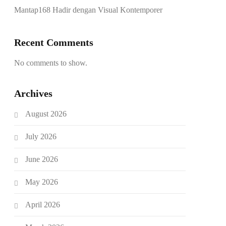
Mantap168 Hadir dengan Visual Kontemporer
Recent Comments
No comments to show.
Archives
August 2026
July 2026
June 2026
May 2026
April 2026