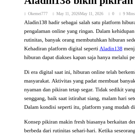
Aladin138 bikin pikiran
Okemei777
May 11, 2026
May 11, 2026
0
9 Mins
Aladin138 hadir sebagai salah satu platform hibur
pengalaman online yang ringan. Dalam kehidupan s
rutinitas, banyak orang membutuhkan hiburan se
Kehadiran platform digital seperti
Aladin138
menja
hiburan dapat diakses kapan saja hanya melalui p
Di era digital saat ini, hiburan online telah ber
masyarakat. Aktivitas yang padat membuat banyak 
nyaman dan pikiran tetap segar. Tidak sedikit ya
senggang, baik saat istirahat siang, malam hari se
Dalam kondisi seperti itu, platform yang mudah di
Konsep pikiran makin fresh biasanya berkaitan
berbeda dari rutinitas sehari-hari. Ketika seseora