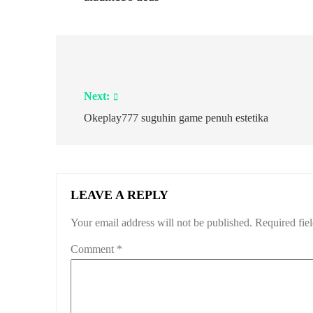
Post
navigation
Next:
Okeplay777 suguhin game penuh estetika
LEAVE A REPLY
Your email address will not be published.
Required fie
Comment
*