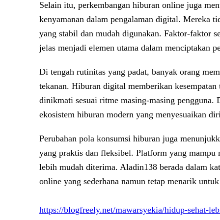
Selain itu, perkembangan hiburan online juga m
kenyamanan dalam pengalaman digital. Mereka tida
yang stabil dan mudah digunakan. Faktor-faktor se
jelas menjadi elemen utama dalam menciptakan 
Di tengah rutinitas yang padat, banyak orang me
tekanan. Hiburan digital memberikan kesempatan
dinikmati sesuai ritme masing-masing pengguna. D
ekosistem hiburan modern yang menyesuaikan diri
Perubahan pola konsumsi hiburan juga menunjukk
yang praktis dan fleksibel. Platform yang mamp
lebih mudah diterima. Aladin138 berada dalam ka
online yang sederhana namun tetap menarik untuk d
https://blogfreely.net/mawarsyekia/hidup-sehat-le