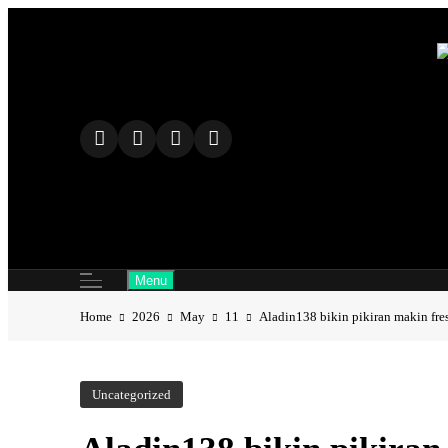
Skip
to
content
Menu
Home
2026
May
11
Aladin138 bikin pikiran makin fre
Uncategorized