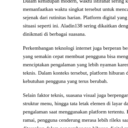
Dalam kehidupan modern, waktu istirahat sering 
memanfaatkan waktu singkat tersebut untuk menc
sejenak dari rutinitas harian. Platform digital ya
situasi seperti ini. Aladin138 sering dikaitkan d
dinikmati di berbagai suasana.
Perkembangan teknologi internet juga berperan b
yang semakin cepat membuat pengguna bisa mengaks
menciptakan pengalaman yang lebih nyaman karena
teknis. Dalam konteks tersebut, platform hiburan
kebutuhan pengguna yang terus berubah.
Selain faktor teknis, suasana visual juga berpen
struktur menu, hingga tata letak elemen di laya
pengalaman saat menggunakan platform tertentu. Ke
ramai, pengguna cenderung merasa lebih rileks sa