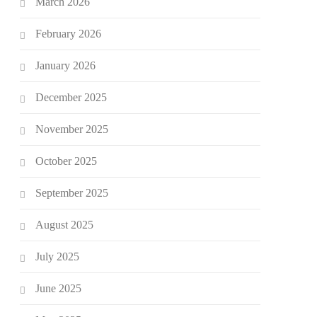
March 2026
February 2026
January 2026
December 2025
November 2025
October 2025
September 2025
August 2025
July 2025
June 2025