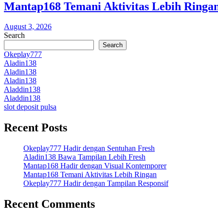
Mantap168 Temani Aktivitas Lebih Ringa
August 3, 2026
Search
Search
Okeplay777
Aladin138
Aladin138
Aladin138
Aladdin138
Aladdin138
slot deposit pulsa
Recent Posts
Okeplay777 Hadir dengan Sentuhan Fresh
Aladin138 Bawa Tampilan Lebih Fresh
Mantap168 Hadir dengan Visual Kontemporer
Mantap168 Temani Aktivitas Lebih Ringan
Okeplay777 Hadir dengan Tampilan Responsif
Recent Comments