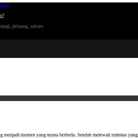
n?
ategi, peluang, sukses.
8
ing menjadi momen yang terasa berbeda. Setelah melewati rutinitas ya