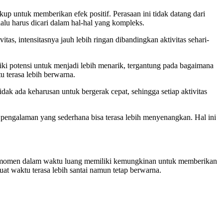
kup untuk memberikan efek positif. Perasaan ini tidak datang dari
alu harus dicari dalam hal-hal yang kompleks.
tas, intensitasnya jauh lebih ringan dibandingkan aktivitas sehari-
ki potensi untuk menjadi lebih menarik, tergantung pada bagaimana
 terasa lebih berwarna.
dak ada keharusan untuk bergerak cepat, sehingga setiap aktivitas
, pengalaman yang sederhana bisa terasa lebih menyenangkan. Hal ini
iap momen dalam waktu luang memiliki kemungkinan untuk memberikan
t waktu terasa lebih santai namun tetap berwarna.