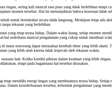
 ringan, sering kali muncul rasa puas yang tidak berlebihan tetapi cu
njalani momen tersebut. Hal ini menunjukkan bahwa keseruan tidak sel
buh untuk beristirahat secara tidak langsung. Meskipun tetap ada aktivi
pi tanpa tekanan yang berlebihan.
ntai yang tetap terasa hidup. Dalam waktu luang, setiap momen memili
i hal-hal sederhana muncul pengalaman yang cukup untuk membuat waktu
 di mana seseorang dapat merasakan kembali ritme yang lebih alami. Ti
aman yang lebih utuh karena tidak terpecah oleh tekanan waktu.
n suasana hati. Ketika kondisi pikiran dalam keadaan yang lebih ringan
ilakukan, tetapi pada bagaimana hal tersebut dirasakan.
ang tetap memiliki energi ringan yang membuatnya terasa hidup. Set
ana. Dalam kesederhanaan tersebut, terbentuk pengalaman yang membua