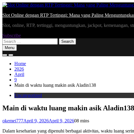
Skip
to
Slot Online dengan RTP Tertinggi: Mana yang Paling Menguntungka
content
Slot, online, RTP, tertinggi, menguntungkan, jackpot, kemenangan, str
Subscribe
Search
for:
Menu
Home
2026
April
9
Main di waktu luang makin asik Aladin138
Uncategorized
Main di waktu luang makin asik Aladin13
okemei777
April 9, 2026
April 9, 2026
0
8 mins
Dalam keseharian yang dipenuhi berbagai aktivitas, waktu luang ser