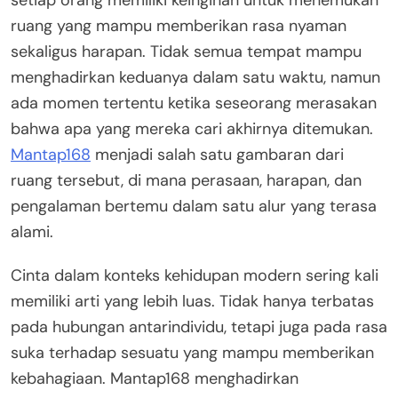
ruang yang mampu memberikan rasa nyaman
sekaligus harapan. Tidak semua tempat mampu
menghadirkan keduanya dalam satu waktu, namun
ada momen tertentu ketika seseorang merasakan
bahwa apa yang mereka cari akhirnya ditemukan.
Mantap168
menjadi salah satu gambaran dari
ruang tersebut, di mana perasaan, harapan, dan
pengalaman bertemu dalam satu alur yang terasa
alami.
Cinta dalam konteks kehidupan modern sering kali
memiliki arti yang lebih luas. Tidak hanya terbatas
pada hubungan antarindividu, tetapi juga pada rasa
suka terhadap sesuatu yang mampu memberikan
kebahagiaan. Mantap168 menghadirkan