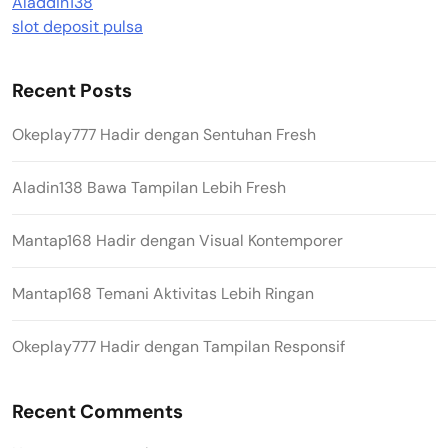
Aladdin138
slot deposit pulsa
Recent Posts
Okeplay777 Hadir dengan Sentuhan Fresh
Aladin138 Bawa Tampilan Lebih Fresh
Mantap168 Hadir dengan Visual Kontemporer
Mantap168 Temani Aktivitas Lebih Ringan
Okeplay777 Hadir dengan Tampilan Responsif
Recent Comments