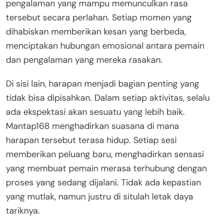
pengalaman yang mampu memunculkan rasa
tersebut secara perlahan. Setiap momen yang
dihabiskan memberikan kesan yang berbeda,
menciptakan hubungan emosional antara pemain
dan pengalaman yang mereka rasakan.
Di sisi lain, harapan menjadi bagian penting yang
tidak bisa dipisahkan. Dalam setiap aktivitas, selalu
ada ekspektasi akan sesuatu yang lebih baik.
Mantap168 menghadirkan suasana di mana
harapan tersebut terasa hidup. Setiap sesi
memberikan peluang baru, menghadirkan sensasi
yang membuat pemain merasa terhubung dengan
proses yang sedang dijalani. Tidak ada kepastian
yang mutlak, namun justru di situlah letak daya
tariknya.