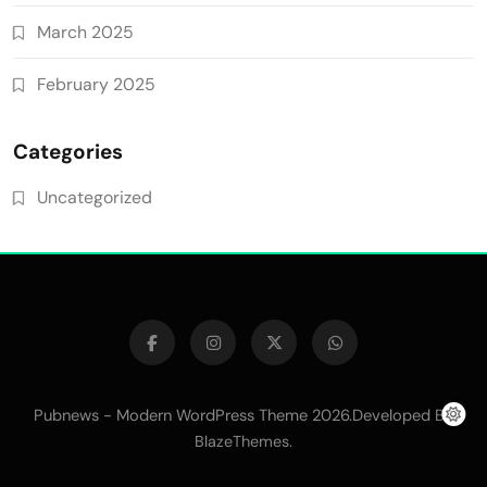
March 2025
February 2025
Categories
Uncategorized
Pubnews - Modern WordPress Theme 2026.Developed By
.
BlazeThemes