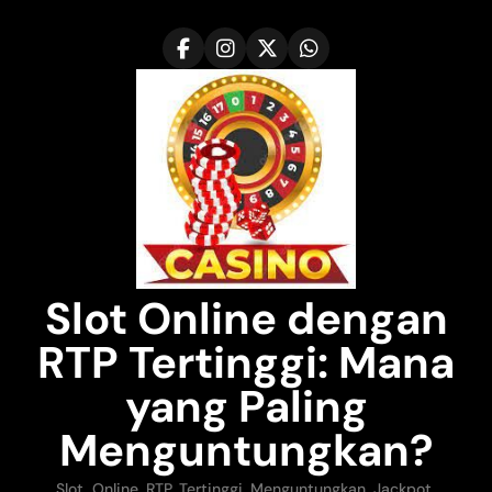
Skip
to
content
Slot Online dengan
RTP Tertinggi: Mana
yang Paling
Menguntungkan?
Slot, Online, RTP, Tertinggi, Menguntungkan, Jackpot,