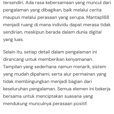
tersendiri. Ada rasa kebersamaan yang muncul dari
pengalaman yang dibagikan, baik melalui cerita
maupun melalui perasaan yang serupa. Mantap168
menjadi ruang di mana individu dapat merasa tidak
sendirian, meskipun berada dalam dunia digital
yang luas.
Selain itu, setiap detail dalam pengalaman ini
dirancang untuk memberikan kenyamanan.
Tampilan yang sederhana namun menarik, sistem
yang mudah dipahami, serta alur permainan yang
tidak membingungkan menjadi bagian dari
keseluruhan pengalaman. Semua elemen ini bekerja
bersama untuk menciptakan suasana yang
mendukung munculnya perasaan positif.