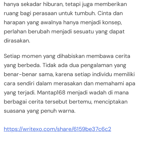
hanya sekadar hiburan, tetapi juga memberikan
ruang bagi perasaan untuk tumbuh. Cinta dan
harapan yang awalnya hanya menjadi konsep,
perlahan berubah menjadi sesuatu yang dapat
dirasakan.
Setiap momen yang dihabiskan membawa cerita
yang berbeda. Tidak ada dua pengalaman yang
benar-benar sama, karena setiap individu memiliki
cara sendiri dalam merasakan dan memahami apa
yang terjadi. Mantap168 menjadi wadah di mana
berbagai cerita tersebut bertemu, menciptakan
suasana yang penuh warna.
https://writexo.com/share/6159be37c6c2