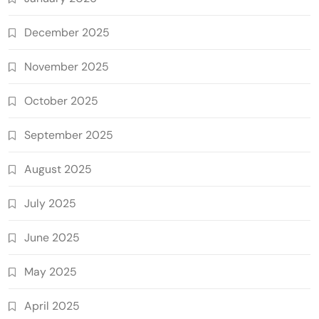
December 2025
November 2025
October 2025
September 2025
August 2025
July 2025
June 2025
May 2025
April 2025