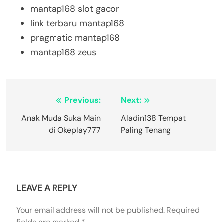
mantap168 slot gacor
link terbaru mantap168
pragmatic mantap168
mantap168 zeus
Post
Previous:
Next:
navigation
Anak Muda Suka Main
Aladin138 Tempat
di Okeplay777
Paling Tenang
LEAVE A REPLY
Your email address will not be published.
Required
fields are marked
*