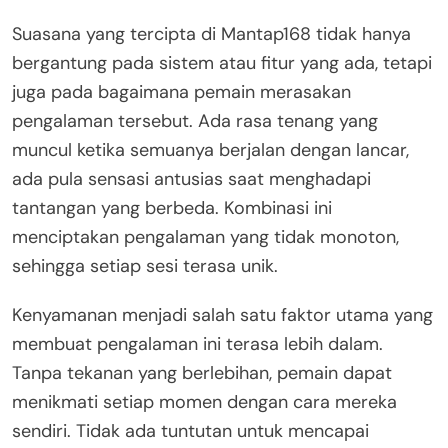
Suasana yang tercipta di Mantap168 tidak hanya
bergantung pada sistem atau fitur yang ada, tetapi
juga pada bagaimana pemain merasakan
pengalaman tersebut. Ada rasa tenang yang
muncul ketika semuanya berjalan dengan lancar,
ada pula sensasi antusias saat menghadapi
tantangan yang berbeda. Kombinasi ini
menciptakan pengalaman yang tidak monoton,
sehingga setiap sesi terasa unik.
Kenyamanan menjadi salah satu faktor utama yang
membuat pengalaman ini terasa lebih dalam.
Tanpa tekanan yang berlebihan, pemain dapat
menikmati setiap momen dengan cara mereka
sendiri. Tidak ada tuntutan untuk mencapai