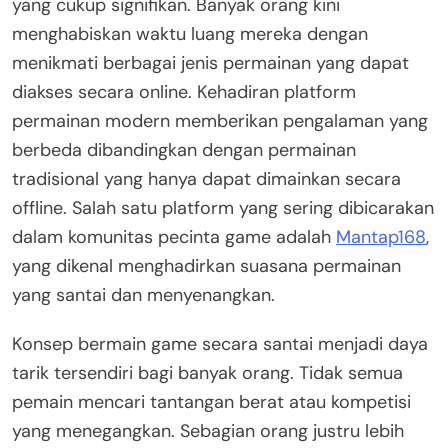
yang cukup signifikan. Banyak orang kini
menghabiskan waktu luang mereka dengan
menikmati berbagai jenis permainan yang dapat
diakses secara online. Kehadiran platform
permainan modern memberikan pengalaman yang
berbeda dibandingkan dengan permainan
tradisional yang hanya dapat dimainkan secara
offline. Salah satu platform yang sering dibicarakan
dalam komunitas pecinta game adalah
Mantap168
,
yang dikenal menghadirkan suasana permainan
yang santai dan menyenangkan.
Konsep bermain game secara santai menjadi daya
tarik tersendiri bagi banyak orang. Tidak semua
pemain mencari tantangan berat atau kompetisi
yang menegangkan. Sebagian orang justru lebih