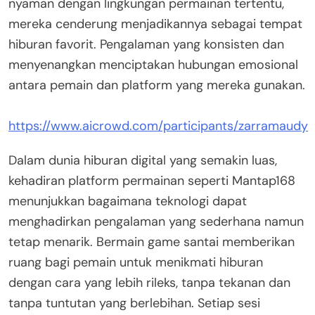
nyaman dengan lingkungan permainan tertentu,
mereka cenderung menjadikannya sebagai tempat
hiburan favorit. Pengalaman yang konsisten dan
menyenangkan menciptakan hubungan emosional
antara pemain dan platform yang mereka gunakan.
https://www.aicrowd.com/participants/zarramaudy
Dalam dunia hiburan digital yang semakin luas,
kehadiran platform permainan seperti Mantap168
menunjukkan bagaimana teknologi dapat
menghadirkan pengalaman yang sederhana namun
tetap menarik. Bermain game santai memberikan
ruang bagi pemain untuk menikmati hiburan
dengan cara yang lebih rileks, tanpa tekanan dan
tanpa tuntutan yang berlebihan. Setiap sesi