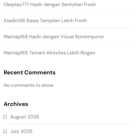
Okeplay777 Hadir dengan Sentuhan Fresh
Aladin138 Bawa Tampilan Lebih Fresh
Mantap168 Hadir dengan Visual Kontemporer
Mantap168 Temani Aktivitas Lebih Ringan
Recent Comments
No comments to show.
Archives
August 2026
July 2026