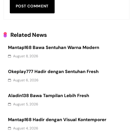
Related News
Mantap168 Bawa Sentuhan Warna Modern
August 8, 2026
Okeplay777 Hadir dengan Sentuhan Fresh
August 6, 2026
Aladin138 Bawa Tampilan Lebih Fresh
August 5, 2026
Mantap168 Hadir dengan Visual Kontemporer
August 4, 2026