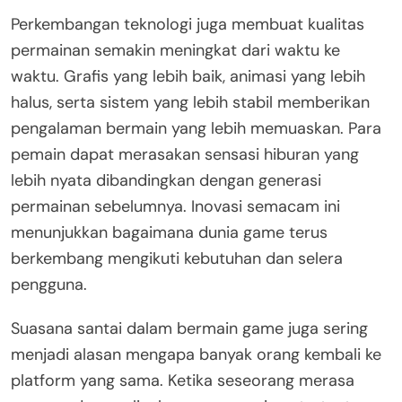
Perkembangan teknologi juga membuat kualitas
permainan semakin meningkat dari waktu ke
waktu. Grafis yang lebih baik, animasi yang lebih
halus, serta sistem yang lebih stabil memberikan
pengalaman bermain yang lebih memuaskan. Para
pemain dapat merasakan sensasi hiburan yang
lebih nyata dibandingkan dengan generasi
permainan sebelumnya. Inovasi semacam ini
menunjukkan bagaimana dunia game terus
berkembang mengikuti kebutuhan dan selera
pengguna.
Suasana santai dalam bermain game juga sering
menjadi alasan mengapa banyak orang kembali ke
platform yang sama. Ketika seseorang merasa