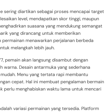
e sering diartikan sebagai proses mencapai target
lesaikan level, mendapatkan skor tinggi, maupun
menghadirkan suasana yang mendukung semangat
narik yang dirancang untuk memberikan
ap permainan menawarkan perjalanan berbeda
tuk melangkah lebih jauh.
77, pemain akan langsung disambut dengan
h warna. Desain antarmuka yang sederhana
 mudah. Menu yang tertata rapi membantu
ngan cepat. Hal ini membuat pengalaman bermain
ak perlu menghabiskan waktu lama untuk mencari
dalah variasi permainan yang tersedia. Platform