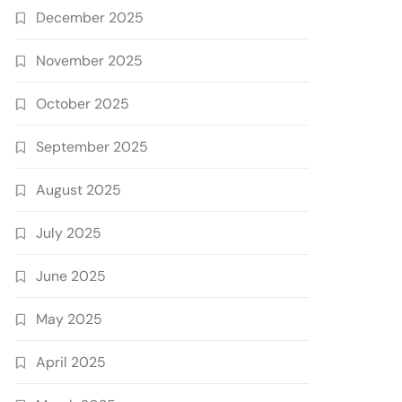
December 2025
November 2025
October 2025
September 2025
August 2025
July 2025
June 2025
May 2025
April 2025