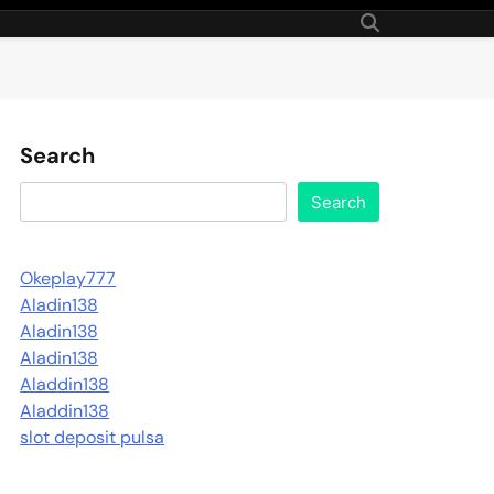
Search
Search
Okeplay777
Aladin138
Aladin138
Aladin138
Aladdin138
Aladdin138
slot deposit pulsa