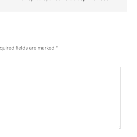
quired fields are marked
*