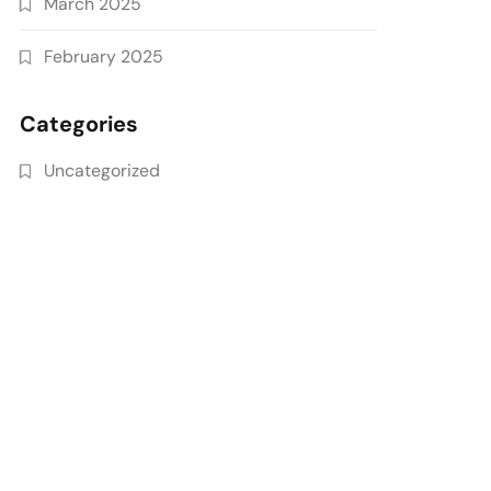
March 2025
February 2025
Categories
Uncategorized