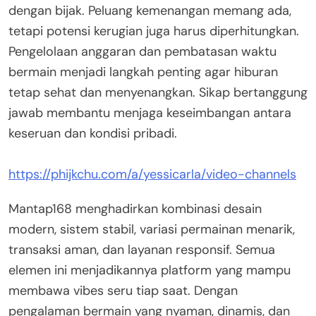
dengan bijak. Peluang kemenangan memang ada,
tetapi potensi kerugian juga harus diperhitungkan.
Pengelolaan anggaran dan pembatasan waktu
bermain menjadi langkah penting agar hiburan
tetap sehat dan menyenangkan. Sikap bertanggung
jawab membantu menjaga keseimbangan antara
keseruan dan kondisi pribadi.
https://phijkchu.com/a/yessicarla/video-channels
Mantap168 menghadirkan kombinasi desain
modern, sistem stabil, variasi permainan menarik,
transaksi aman, dan layanan responsif. Semua
elemen ini menjadikannya platform yang mampu
membawa vibes seru tiap saat. Dengan
pengalaman bermain yang nyaman, dinamis, dan