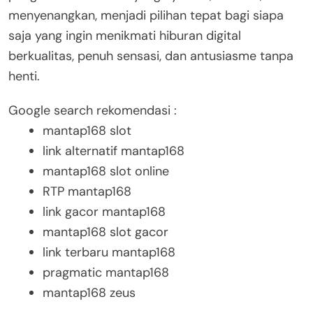
menyenangkan, menjadi pilihan tepat bagi siapa
saja yang ingin menikmati hiburan digital
berkualitas, penuh sensasi, dan antusiasme tanpa
henti.
Google search rekomendasi :
mantap168 slot
link alternatif mantap168
mantap168 slot online
RTP mantap168
link gacor mantap168
mantap168 slot gacor
link terbaru mantap168
pragmatic mantap168
mantap168 zeus