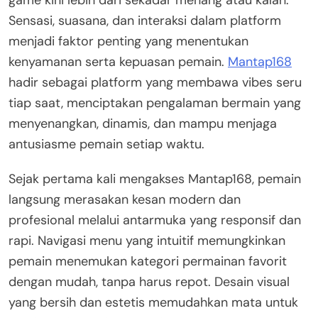
Sensasi, suasana, dan interaksi dalam platform
menjadi faktor penting yang menentukan
kenyamanan serta kepuasan pemain.
Mantap168
hadir sebagai platform yang membawa vibes seru
tiap saat, menciptakan pengalaman bermain yang
menyenangkan, dinamis, dan mampu menjaga
antusiasme pemain setiap waktu.
Sejak pertama kali mengakses Mantap168, pemain
langsung merasakan kesan modern dan
profesional melalui antarmuka yang responsif dan
rapi. Navigasi menu yang intuitif memungkinkan
pemain menemukan kategori permainan favorit
dengan mudah, tanpa harus repot. Desain visual
yang bersih dan estetis memudahkan mata untuk