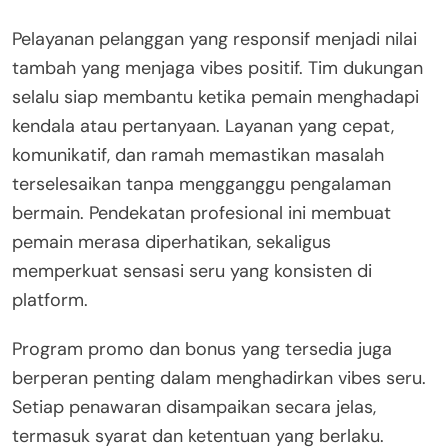
Pelayanan pelanggan yang responsif menjadi nilai
tambah yang menjaga vibes positif. Tim dukungan
selalu siap membantu ketika pemain menghadapi
kendala atau pertanyaan. Layanan yang cepat,
komunikatif, dan ramah memastikan masalah
terselesaikan tanpa mengganggu pengalaman
bermain. Pendekatan profesional ini membuat
pemain merasa diperhatikan, sekaligus
memperkuat sensasi seru yang konsisten di
platform.
Program promo dan bonus yang tersedia juga
berperan penting dalam menghadirkan vibes seru.
Setiap penawaran disampaikan secara jelas,
termasuk syarat dan ketentuan yang berlaku.