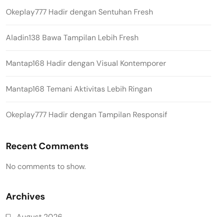
Okeplay777 Hadir dengan Sentuhan Fresh
Aladin138 Bawa Tampilan Lebih Fresh
Mantap168 Hadir dengan Visual Kontemporer
Mantap168 Temani Aktivitas Lebih Ringan
Okeplay777 Hadir dengan Tampilan Responsif
Recent Comments
No comments to show.
Archives
August 2026