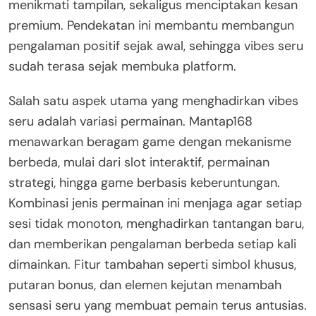
menikmati tampilan, sekaligus menciptakan kesan
premium. Pendekatan ini membantu membangun
pengalaman positif sejak awal, sehingga vibes seru
sudah terasa sejak membuka platform.
Salah satu aspek utama yang menghadirkan vibes
seru adalah variasi permainan. Mantap168
menawarkan beragam game dengan mekanisme
berbeda, mulai dari slot interaktif, permainan
strategi, hingga game berbasis keberuntungan.
Kombinasi jenis permainan ini menjaga agar setiap
sesi tidak monoton, menghadirkan tantangan baru,
dan memberikan pengalaman berbeda setiap kali
dimainkan. Fitur tambahan seperti simbol khusus,
putaran bonus, dan elemen kejutan menambah
sensasi seru yang membuat pemain terus antusias.