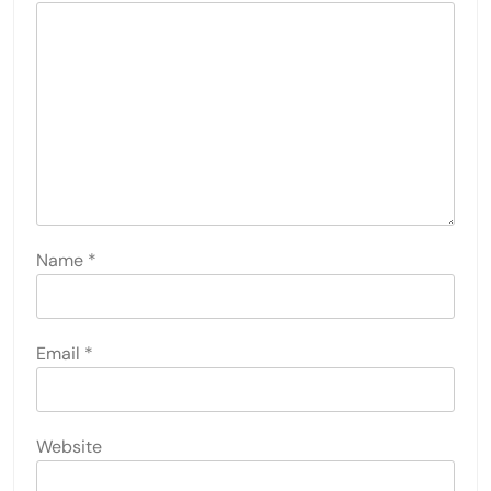
Name
*
Email
*
Website