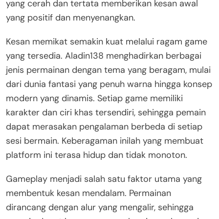
yang cerah dan tertata memberikan kesan awal
yang positif dan menyenangkan.
Kesan memikat semakin kuat melalui ragam game
yang tersedia. Aladin138 menghadirkan berbagai
jenis permainan dengan tema yang beragam, mulai
dari dunia fantasi yang penuh warna hingga konsep
modern yang dinamis. Setiap game memiliki
karakter dan ciri khas tersendiri, sehingga pemain
dapat merasakan pengalaman berbeda di setiap
sesi bermain. Keberagaman inilah yang membuat
platform ini terasa hidup dan tidak monoton.
Gameplay menjadi salah satu faktor utama yang
membentuk kesan mendalam. Permainan
dirancang dengan alur yang mengalir, sehingga