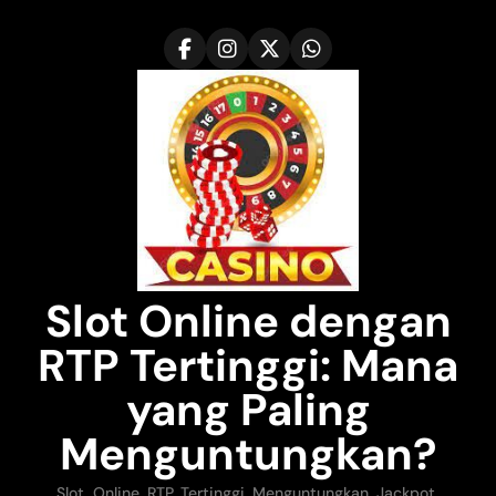
Skip
to
content
Slot Online dengan
RTP Tertinggi: Mana
yang Paling
Menguntungkan?
Slot, Online, RTP, Tertinggi, Menguntungkan, Jackpot,