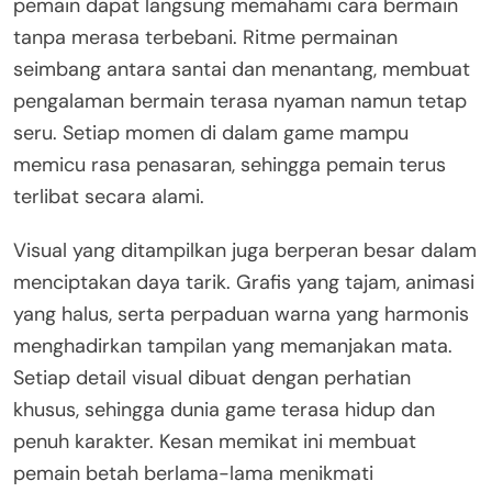
pemain dapat langsung memahami cara bermain
tanpa merasa terbebani. Ritme permainan
seimbang antara santai dan menantang, membuat
pengalaman bermain terasa nyaman namun tetap
seru. Setiap momen di dalam game mampu
memicu rasa penasaran, sehingga pemain terus
terlibat secara alami.
Visual yang ditampilkan juga berperan besar dalam
menciptakan daya tarik. Grafis yang tajam, animasi
yang halus, serta perpaduan warna yang harmonis
menghadirkan tampilan yang memanjakan mata.
Setiap detail visual dibuat dengan perhatian
khusus, sehingga dunia game terasa hidup dan
penuh karakter. Kesan memikat ini membuat
pemain betah berlama-lama menikmati