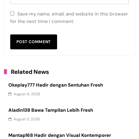
Save my name, email, and website in this browser
for the next time I comment.
Related News
Okeplay777 Hadir dengan Sentuhan Fresh
August 6, 2026
Aladin138 Bawa Tampilan Lebih Fresh
August 5, 2026
Mantap168 Hadir dengan Visual Kontemporer