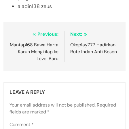
aladin138 zeus
Post
Previous:
Next:
navigation
Mantap168 Bawa Harta
Okeplay777 Hadirkan
Karun Mengkilap ke
Rute Indah Anti Bosen
Level Baru
LEAVE A REPLY
Your email address will not be published.
Required
fields are marked
*
Comment
*