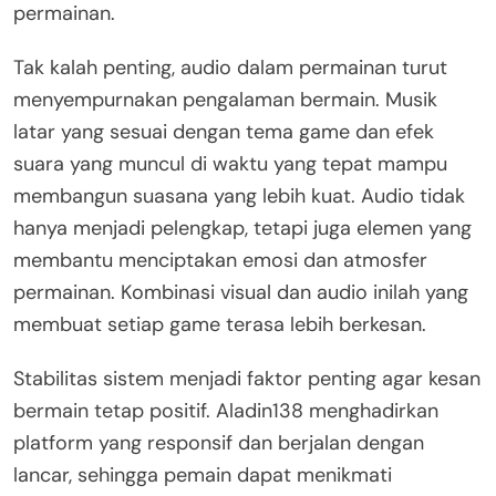
permainan.
Tak kalah penting, audio dalam permainan turut
menyempurnakan pengalaman bermain. Musik
latar yang sesuai dengan tema game dan efek
suara yang muncul di waktu yang tepat mampu
membangun suasana yang lebih kuat. Audio tidak
hanya menjadi pelengkap, tetapi juga elemen yang
membantu menciptakan emosi dan atmosfer
permainan. Kombinasi visual dan audio inilah yang
membuat setiap game terasa lebih berkesan.
Stabilitas sistem menjadi faktor penting agar kesan
bermain tetap positif. Aladin138 menghadirkan
platform yang responsif dan berjalan dengan
lancar, sehingga pemain dapat menikmati