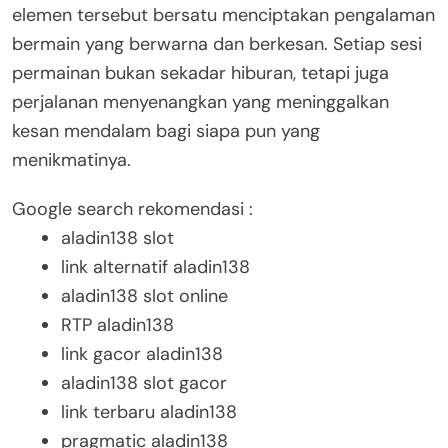
elemen tersebut bersatu menciptakan pengalaman
bermain yang berwarna dan berkesan. Setiap sesi
permainan bukan sekadar hiburan, tetapi juga
perjalanan menyenangkan yang meninggalkan
kesan mendalam bagi siapa pun yang
menikmatinya.
Google search rekomendasi :
aladin138 slot
link alternatif aladin138
aladin138 slot online
RTP aladin138
link gacor aladin138
aladin138 slot gacor
link terbaru aladin138
pragmatic aladin138