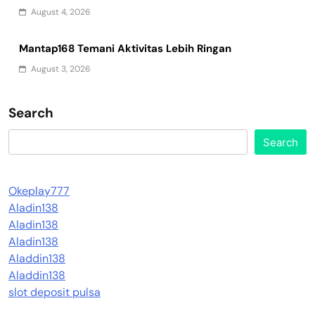
August 4, 2026
Mantap168 Temani Aktivitas Lebih Ringan
August 3, 2026
Search
Search
Okeplay777
Aladin138
Aladin138
Aladin138
Aladdin138
Aladdin138
slot deposit pulsa