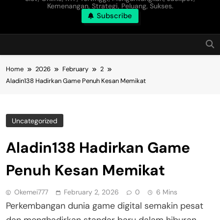
Kemenangan, Strategi, Peluang, Sukses.
Subscribe
Home
2026
February
2
Aladin138 Hadirkan Game Penuh Kesan Memikat
Uncategorized
Aladin138 Hadirkan Game
Penuh Kesan Memikat
Okemei777
February 2, 2026
0
6 Mins
Perkembangan dunia game digital semakin pesat
dan menghadirkan standar baru dalam hiburan