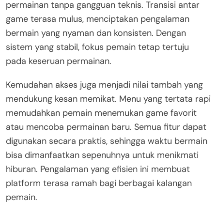
permainan tanpa gangguan teknis. Transisi antar
game terasa mulus, menciptakan pengalaman
bermain yang nyaman dan konsisten. Dengan
sistem yang stabil, fokus pemain tetap tertuju
pada keseruan permainan.
Kemudahan akses juga menjadi nilai tambah yang
mendukung kesan memikat. Menu yang tertata rapi
memudahkan pemain menemukan game favorit
atau mencoba permainan baru. Semua fitur dapat
digunakan secara praktis, sehingga waktu bermain
bisa dimanfaatkan sepenuhnya untuk menikmati
hiburan. Pengalaman yang efisien ini membuat
platform terasa ramah bagi berbagai kalangan
pemain.