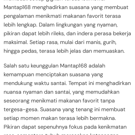
Mantap168 menghadirkan suasana yang membuat
pengalaman menikmati makanan favorit terasa
lebih lengkap. Dalam lingkungan yang nyaman,
pikiran dapat lebih rileks, dan indera perasa bekerja
maksimal. Setiap rasa, mulai dari manis, gurih,
hingga pedas, terasa lebih jelas dan memuaskan.
Salah satu keunggulan Mantap168 adalah
kemampuan menciptakan suasana yang
mendukung waktu santai. Tempat ini menghadirkan
nuansa nyaman dan santai, yang memudahkan
seseorang menikmati makanan favorit tanpa
tergesa-gesa. Suasana yang tenang ini membuat
setiap momen makan terasa lebih bermakna.
Pikiran dapat sepenuhnya fokus pada kenikmatan