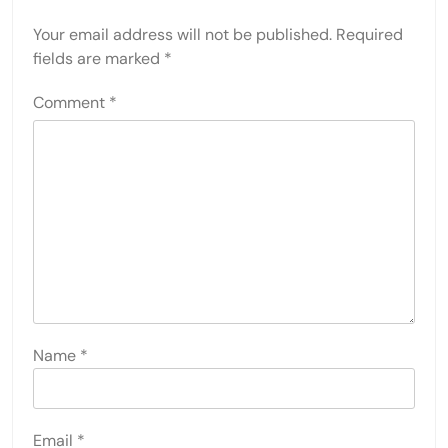
Your email address will not be published.
Required
fields are marked
*
Comment
*
Name
*
Email
*