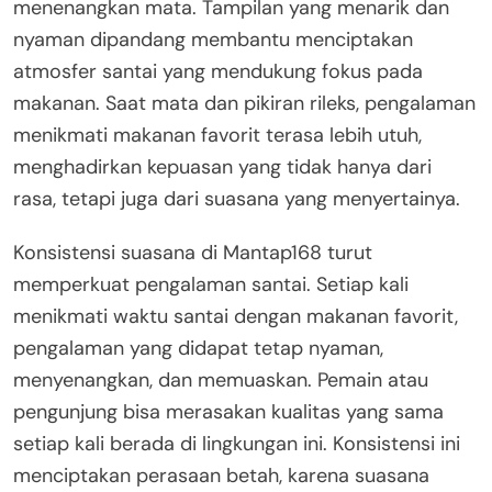
menenangkan mata. Tampilan yang menarik dan
nyaman dipandang membantu menciptakan
atmosfer santai yang mendukung fokus pada
makanan. Saat mata dan pikiran rileks, pengalaman
menikmati makanan favorit terasa lebih utuh,
menghadirkan kepuasan yang tidak hanya dari
rasa, tetapi juga dari suasana yang menyertainya.
Konsistensi suasana di Mantap168 turut
memperkuat pengalaman santai. Setiap kali
menikmati waktu santai dengan makanan favorit,
pengalaman yang didapat tetap nyaman,
menyenangkan, dan memuaskan. Pemain atau
pengunjung bisa merasakan kualitas yang sama
setiap kali berada di lingkungan ini. Konsistensi ini
menciptakan perasaan betah, karena suasana