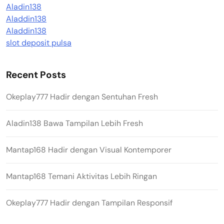
Aladin138
Aladdin138
Aladdin138
slot deposit pulsa
Recent Posts
Okeplay777 Hadir dengan Sentuhan Fresh
Aladin138 Bawa Tampilan Lebih Fresh
Mantap168 Hadir dengan Visual Kontemporer
Mantap168 Temani Aktivitas Lebih Ringan
Okeplay777 Hadir dengan Tampilan Responsif