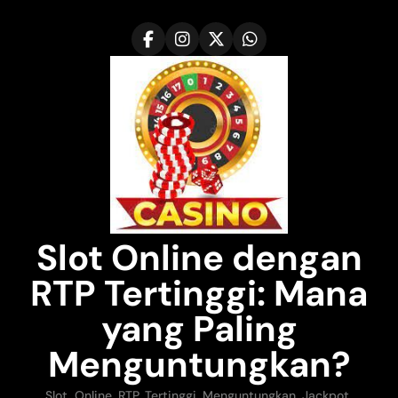
Skip
to
content
Slot Online dengan
RTP Tertinggi: Mana
yang Paling
Menguntungkan?
Slot, Online, RTP, Tertinggi, Menguntungkan, Jackpot,