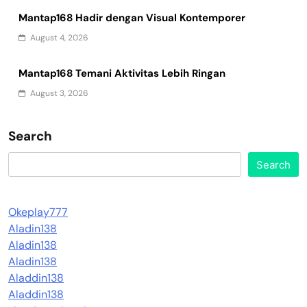
Mantap168 Hadir dengan Visual Kontemporer
August 4, 2026
Mantap168 Temani Aktivitas Lebih Ringan
August 3, 2026
Search
Search
Okeplay777
Aladin138
Aladin138
Aladin138
Aladdin138
Aladdin138