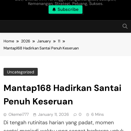
Kemenangan, Strategi, Peluang, Sukses.
Subscribe
Home
2026
January
11
Mantap168 Hadirkan Santai Penuh Keseruan
Uncategorized
Mantap168 Hadirkan Santai
Penuh Keseruan
Okemei777
January 11, 2026
0
6 Mins
Di tengah rutinitas harian yang padat, momen
santai menjadi waktu yang sangat berharga untuk