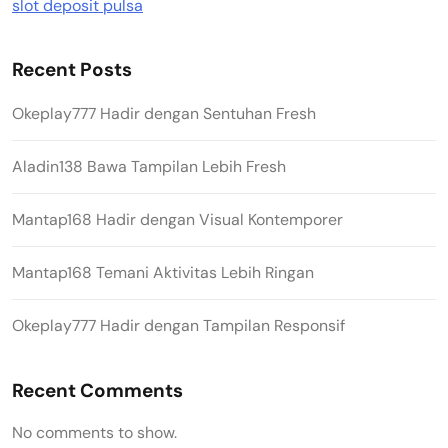
slot deposit pulsa
Recent Posts
Okeplay777 Hadir dengan Sentuhan Fresh
Aladin138 Bawa Tampilan Lebih Fresh
Mantap168 Hadir dengan Visual Kontemporer
Mantap168 Temani Aktivitas Lebih Ringan
Okeplay777 Hadir dengan Tampilan Responsif
Recent Comments
No comments to show.