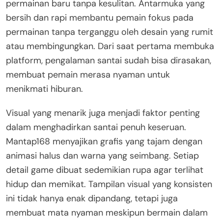
permainan baru tanpa kesulitan. Antarmuka yang
bersih dan rapi membantu pemain fokus pada
permainan tanpa terganggu oleh desain yang rumit
atau membingungkan. Dari saat pertama membuka
platform, pengalaman santai sudah bisa dirasakan,
membuat pemain merasa nyaman untuk
menikmati hiburan.
Visual yang menarik juga menjadi faktor penting
dalam menghadirkan santai penuh keseruan.
Mantap168 menyajikan grafis yang tajam dengan
animasi halus dan warna yang seimbang. Setiap
detail game dibuat sedemikian rupa agar terlihat
hidup dan memikat. Tampilan visual yang konsisten
ini tidak hanya enak dipandang, tetapi juga
membuat mata nyaman meskipun bermain dalam