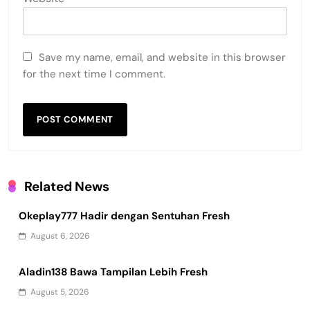
Save my name, email, and website in this browser
for the next time I comment.
Related News
Okeplay777 Hadir dengan Sentuhan Fresh
August 6, 2026
Aladin138 Bawa Tampilan Lebih Fresh
August 5, 2026