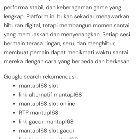
performa stabil, dan keberagaman game yang
lengkap. Platform ini bukan sekadar menawarkan
hiburan digital, tetapi membangun momen santai
yang memuaskan dan menyenangkan. Setiap sesi
bermain terasa ringan, seru, dan menghibur,
membuat pemain dapat menikmati waktu santai
mereka dengan cara yang berbeda dan berkesan.
Google search rekomendasi :
mantap168 slot
link alternatif mantap168
mantap168 slot online
RTP mantap168
link gacor mantap168
mantap168 slot gacor