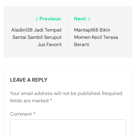
Post
Previous:
Next:
navigation
Aladin138 Jadi Tempat
Mantap168 Bikin
Santai Sambil Seruput
Momen Kecil Terasa
Jus Favorit
Berarti
LEAVE A REPLY
Your email address will not be published.
Required
fields are marked
*
Comment
*