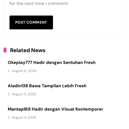
for the next time I comment.
Related News
Okeplay777 Hadir dengan Sentuhan Fresh
August 6, 2026
Aladin138 Bawa Tampilan Lebih Fresh
August 5, 2026
Mantap168 Hadir dengan Visual Kontemporer
August 4, 2026