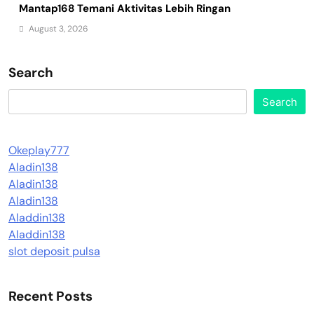
Mantap168 Temani Aktivitas Lebih Ringan
August 3, 2026
Search
Search
Okeplay777
Aladin138
Aladin138
Aladin138
Aladdin138
Aladdin138
slot deposit pulsa
Recent Posts