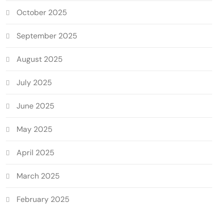
October 2025
September 2025
August 2025
July 2025
June 2025
May 2025
April 2025
March 2025
February 2025