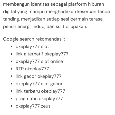
membangun identitas sebagai platform hiburan
digital yang mampu menghadirkan keseruan tanpa
tanding, menjadikan setiap sesi bermain terasa
penuh energi, hidup, dan sulit dilupakan.
Google search rekomendasi :
okeplay777 slot
link alternatif okeplay777
okeplay777 slot online
RTP okeplay777
link gacor okeplay777
okeplay777 slot gacor
link terbaru okeplay777
pragmatic okeplay777
okeplay777 zeus