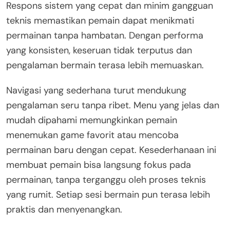
Respons sistem yang cepat dan minim gangguan
teknis memastikan pemain dapat menikmati
permainan tanpa hambatan. Dengan performa
yang konsisten, keseruan tidak terputus dan
pengalaman bermain terasa lebih memuaskan.
Navigasi yang sederhana turut mendukung
pengalaman seru tanpa ribet. Menu yang jelas dan
mudah dipahami memungkinkan pemain
menemukan game favorit atau mencoba
permainan baru dengan cepat. Kesederhanaan ini
membuat pemain bisa langsung fokus pada
permainan, tanpa terganggu oleh proses teknis
yang rumit. Setiap sesi bermain pun terasa lebih
praktis dan menyenangkan.