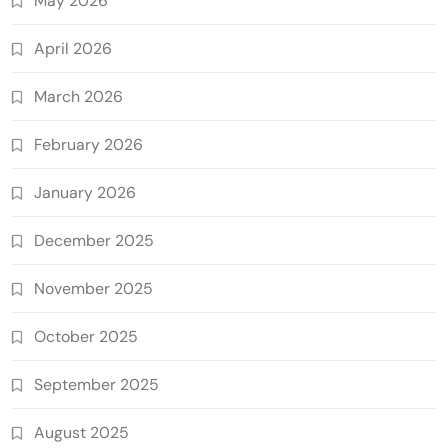
May 2026
April 2026
March 2026
February 2026
January 2026
December 2025
November 2025
October 2025
September 2025
August 2025