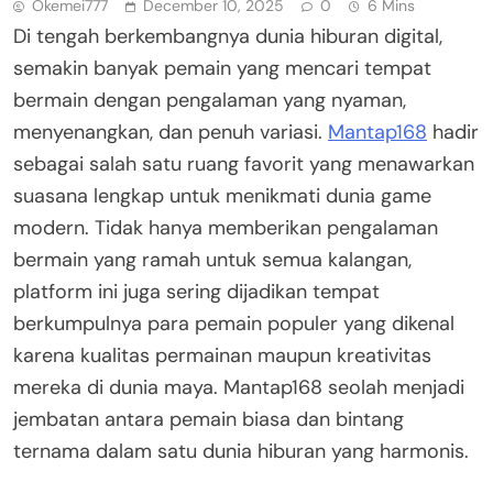
Okemei777
December 10, 2025
0
6 Mins
Di tengah berkembangnya dunia hiburan digital,
semakin banyak pemain yang mencari tempat
bermain dengan pengalaman yang nyaman,
menyenangkan, dan penuh variasi.
Mantap168
hadir
sebagai salah satu ruang favorit yang menawarkan
suasana lengkap untuk menikmati dunia game
modern. Tidak hanya memberikan pengalaman
bermain yang ramah untuk semua kalangan,
platform ini juga sering dijadikan tempat
berkumpulnya para pemain populer yang dikenal
karena kualitas permainan maupun kreativitas
mereka di dunia maya. Mantap168 seolah menjadi
jembatan antara pemain biasa dan bintang
ternama dalam satu dunia hiburan yang harmonis.