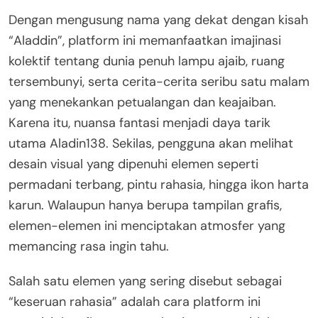
Dengan mengusung nama yang dekat dengan kisah
“Aladdin”, platform ini memanfaatkan imajinasi
kolektif tentang dunia penuh lampu ajaib, ruang
tersembunyi, serta cerita-cerita seribu satu malam
yang menekankan petualangan dan keajaiban.
Karena itu, nuansa fantasi menjadi daya tarik
utama Aladin138. Sekilas, pengguna akan melihat
desain visual yang dipenuhi elemen seperti
permadani terbang, pintu rahasia, hingga ikon harta
karun. Walaupun hanya berupa tampilan grafis,
elemen-elemen ini menciptakan atmosfer yang
memancing rasa ingin tahu.
Salah satu elemen yang sering disebut sebagai
“keseruan rahasia” adalah cara platform ini