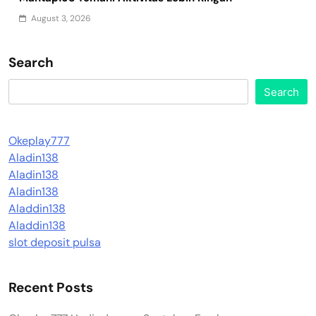
August 3, 2026
Search
Search
Okeplay777
Aladin138
Aladin138
Aladin138
Aladdin138
Aladdin138
slot deposit pulsa
Recent Posts