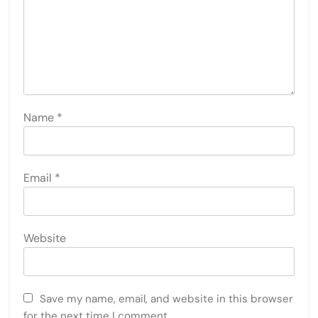
Name
*
Email
*
Website
Save my name, email, and website in this browser
for the next time I comment.