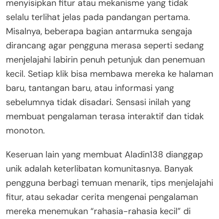
menyisipkan fitur atau mekanisme yang tidak
selalu terlihat jelas pada pandangan pertama.
Misalnya, beberapa bagian antarmuka sengaja
dirancang agar pengguna merasa seperti sedang
menjelajahi labirin penuh petunjuk dan penemuan
kecil. Setiap klik bisa membawa mereka ke halaman
baru, tantangan baru, atau informasi yang
sebelumnya tidak disadari. Sensasi inilah yang
membuat pengalaman terasa interaktif dan tidak
monoton.
Keseruan lain yang membuat Aladin138 dianggap
unik adalah keterlibatan komunitasnya. Banyak
pengguna berbagi temuan menarik, tips menjelajahi
fitur, atau sekadar cerita mengenai pengalaman
mereka menemukan “rahasia-rahasia kecil” di