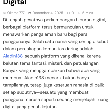
Digital
Okemei777
December 4, 2025
0
5 Mins
Di tengah pesatnya perkembangan hiburan digital,
berbagai platform terus bermunculan untuk
menawarkan pengalaman baru bagi para
penggunanya. Salah satu nama yang sering disebut
dalam percakapan komunitas daring adalah
Aladin138
, sebuah platform yang dikenal karena
balutan tema fantasi, misteri, dan petualangan.
Banyak yang menggambarkan bahwa apa yang
membuat Aladin138 menarik bukan hanya
tampilannya, tetapi juga keseruan rahasia di balik
setiap sudutnya—sesuatu yang membuat
pengguna merasa seperti sedang menjelajah ruang
digital yang penuh kejutan.