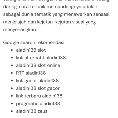
daring, cara terbaik memandangnya adalah
sebagai dunia tematik yang menawarkan sensasi
menjelajah dan kejutan-kejutan visual yang
menyenangkan.
Google search rekomendasi :
aladin138 slot
link alternatif aladin138
aladin138 slot online
RTP aladin138
link gacor aladin138
aladin138 slot gacor
link terbaru aladin138
pragmatic aladin138
aladin138 zeus