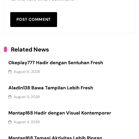
Related News
Okeplay777 Hadir dengan Sentuhan Fresh
August 6, 2026
Aladin138 Bawa Tampilan Lebih Fresh
August 5, 2026
Mantap168 Hadir dengan Visual Kontemporer
August 4, 2026
Mantap168 Temani Aktivitas Lebih Ringan