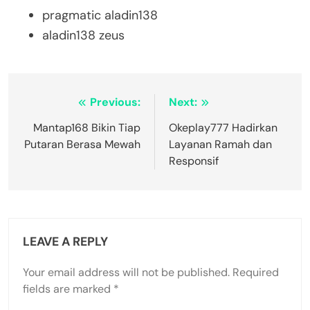
pragmatic aladin138
aladin138 zeus
Post
Previous:
Next:
navigation
Mantap168 Bikin Tiap
Okeplay777 Hadirkan
Putaran Berasa Mewah
Layanan Ramah dan
Responsif
LEAVE A REPLY
Your email address will not be published.
Required
fields are marked
*