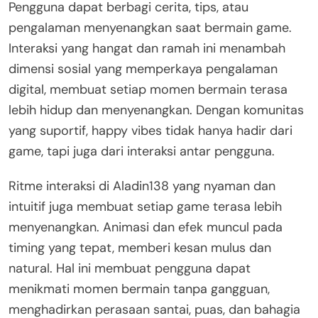
Pengguna dapat berbagi cerita, tips, atau
pengalaman menyenangkan saat bermain game.
Interaksi yang hangat dan ramah ini menambah
dimensi sosial yang memperkaya pengalaman
digital, membuat setiap momen bermain terasa
lebih hidup dan menyenangkan. Dengan komunitas
yang suportif, happy vibes tidak hanya hadir dari
game, tapi juga dari interaksi antar pengguna.
Ritme interaksi di Aladin138 yang nyaman dan
intuitif juga membuat setiap game terasa lebih
menyenangkan. Animasi dan efek muncul pada
timing yang tepat, memberi kesan mulus dan
natural. Hal ini membuat pengguna dapat
menikmati momen bermain tanpa gangguan,
menghadirkan perasaan santai, puas, dan bahagia