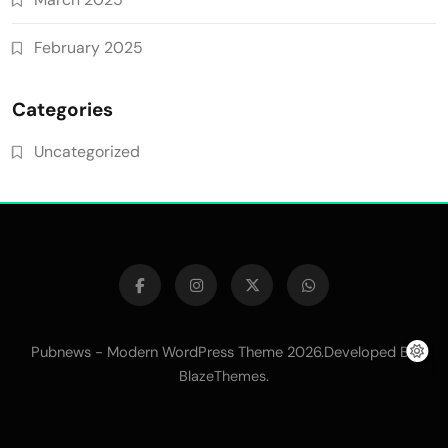
February 2025
Categories
Uncategorized
Pubnews - Modern WordPress Theme 2026.Developed By
.
BlazeThemes