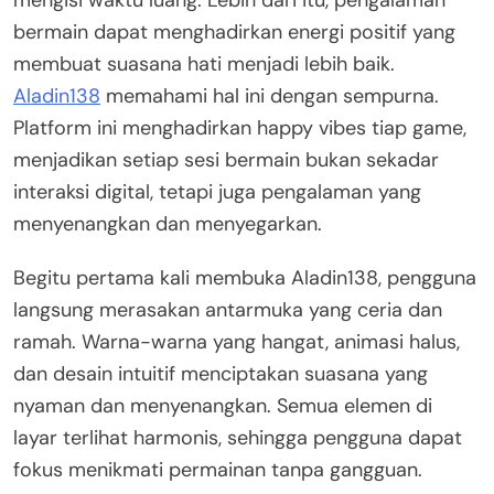
bermain dapat menghadirkan energi positif yang
membuat suasana hati menjadi lebih baik.
Aladin138
memahami hal ini dengan sempurna.
Platform ini menghadirkan happy vibes tiap game,
menjadikan setiap sesi bermain bukan sekadar
interaksi digital, tetapi juga pengalaman yang
menyenangkan dan menyegarkan.
Begitu pertama kali membuka Aladin138, pengguna
langsung merasakan antarmuka yang ceria dan
ramah. Warna-warna yang hangat, animasi halus,
dan desain intuitif menciptakan suasana yang
nyaman dan menyenangkan. Semua elemen di
layar terlihat harmonis, sehingga pengguna dapat
fokus menikmati permainan tanpa gangguan.