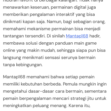
menawarkan keseruan, permainan digital juga
memberikan pengalaman interaktif yang bisa
dinikmati kapan saja. Namun, bagi sebagian orang,
memahami mekanisme permainan bisa menjadi
tantangan tersendiri. Di sinilah
Mantap168
hadir,
membawa solusi dengan panduan main game
online yang makin mudah, sehingga siapa pun bisa
langsung menikmati sensasi serunya bermain
tanpa kebingungan.
Mantap168 memahami bahwa setiap pemain
memiliki kebutuhan berbeda. Pemula mungkin ingin
mengetahui dasar-dasar cara bermain, sementara
pemain berpengalaman mencari strategi jitu untuk
meningkatkan peluang menang. Karena itu,