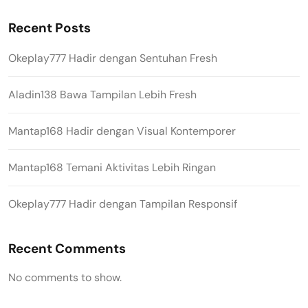
Recent Posts
Okeplay777 Hadir dengan Sentuhan Fresh
Aladin138 Bawa Tampilan Lebih Fresh
Mantap168 Hadir dengan Visual Kontemporer
Mantap168 Temani Aktivitas Lebih Ringan
Okeplay777 Hadir dengan Tampilan Responsif
Recent Comments
No comments to show.