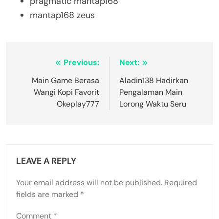
pragmatic mantap168
mantap168 zeus
Post
Previous:
Next:
navigation
Main Game Berasa
Aladin138 Hadirkan
Wangi Kopi Favorit
Pengalaman Main
Okeplay777
Lorong Waktu Seru
LEAVE A REPLY
Your email address will not be published.
Required
fields are marked
*
Comment
*