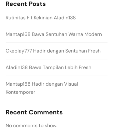
Recent Posts
Rutinitas Fit Kekinian Aladin138
Mantap168 Bawa Sentuhan Warna Modern
Okeplay777 Hadir dengan Sentuhan Fresh
Aladin138 Bawa Tampilan Lebih Fresh
Mantap168 Hadir dengan Visual
Kontemporer
Recent Comments
No comments to show.