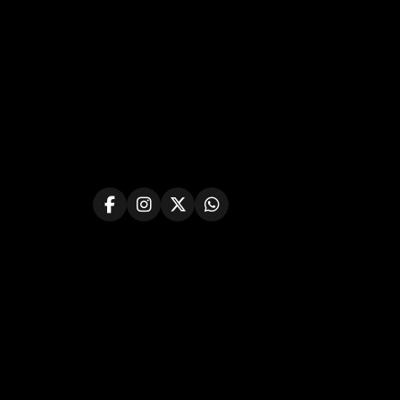
Skip
to
content