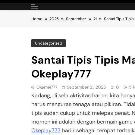
Home
2025
September
21
Santai Tipis Tip
Uncategorized
Santai Tipis Tipis 
Okeplay777
Okemei777
September 21, 2025
0
5 
Kadang, di sela aktivitas harian, kita hany
harus menguras tenaga atau pikiran. Tidak
tipis sudah cukup untuk melepas penat. N
momen ini adalah dengan bermain game on
Okeplay777
hadir sebagai tempat terbaik