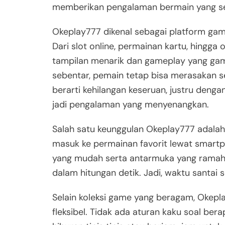
memberikan pengalaman bermain yang s
Okeplay777 dikenal sebagai platform gam
Dari slot online, permainan kartu, hingga
tampilan menarik dan gameplay yang gam
sebentar, pemain tetap bisa merasakan sen
berarti kehilangan keseruan, justru den
jadi pengalaman yang menyenangkan.
Salah satu keunggulan Okeplay777 adalah
masuk ke permainan favorit lewat smartpho
yang mudah serta antarmuka yang ramah 
dalam hitungan detik. Jadi, waktu santai
Selain koleksi game yang beragam, Okep
fleksibel. Tidak ada aturan kaku soal be