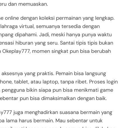
eru dan memuaskan.
e online dengan koleksi permainan yang lengkap.
 olahraga virtual, semuanya tersedia dengan
pang dipahami. Jadi, meski hanya punya waktu
sasi hiburan yang seru. Santai tipis tipis bukan
gan Okeplay777, momen singkat pun bisa berubah
 aksesnya yang praktis. Pemain bisa langsung
ne, tablet, atau laptop, tanpa ribet. Proses login
pengguna bikin siapa pun bisa menikmati game
 sebentar pun bisa dimaksimalkan dengan baik.
lay777 juga menghadirkan suasana bermain yang
rapa lama harus bermain. Mau sebentar untuk