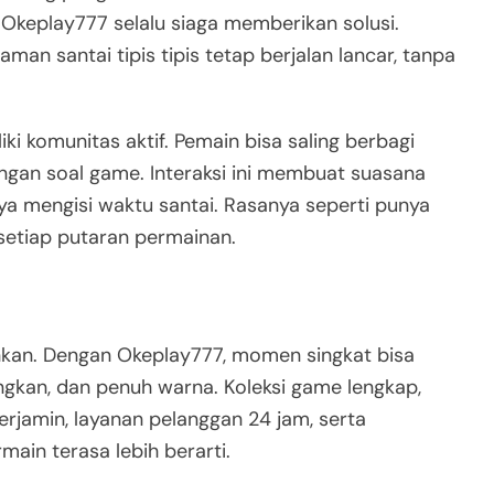
 Okeplay777 selalu siaga memberikan solusi.
an santai tipis tipis tetap berjalan lancar, tanpa
ki komunitas aktif. Pemain bisa saling berbagi
ingan soal game. Interaksi ini membuat suasana
nya mengisi waktu santai. Rasanya seperti punya
setiap putaran permainan.
ankan. Dengan Okeplay777, momen singkat bisa
ngkan, dan penuh warna. Koleksi game lengkap,
rjamin, layanan pelanggan 24 jam, serta
ain terasa lebih berarti.