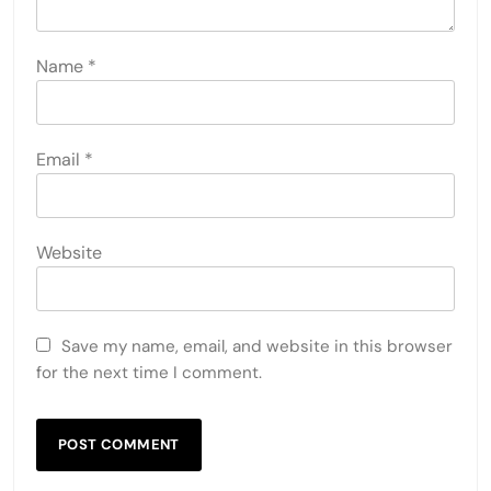
Name
*
Email
*
Website
Save my name, email, and website in this browser
for the next time I comment.