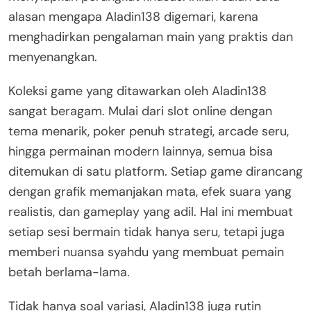
alasan mengapa Aladin138 digemari, karena
menghadirkan pengalaman main yang praktis dan
menyenangkan.
Koleksi game yang ditawarkan oleh Aladin138
sangat beragam. Mulai dari slot online dengan
tema menarik, poker penuh strategi, arcade seru,
hingga permainan modern lainnya, semua bisa
ditemukan di satu platform. Setiap game dirancang
dengan grafik memanjakan mata, efek suara yang
realistis, dan gameplay yang adil. Hal ini membuat
setiap sesi bermain tidak hanya seru, tetapi juga
memberi nuansa syahdu yang membuat pemain
betah berlama-lama.
Tidak hanya soal variasi, Aladin138 juga rutin