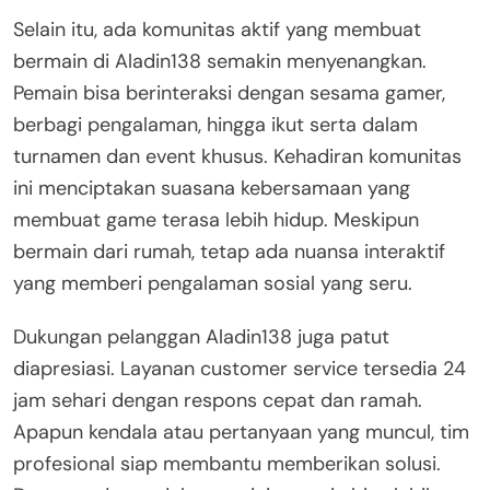
Selain itu, ada komunitas aktif yang membuat
bermain di Aladin138 semakin menyenangkan.
Pemain bisa berinteraksi dengan sesama gamer,
berbagi pengalaman, hingga ikut serta dalam
turnamen dan event khusus. Kehadiran komunitas
ini menciptakan suasana kebersamaan yang
membuat game terasa lebih hidup. Meskipun
bermain dari rumah, tetap ada nuansa interaktif
yang memberi pengalaman sosial yang seru.
Dukungan pelanggan Aladin138 juga patut
diapresiasi. Layanan customer service tersedia 24
jam sehari dengan respons cepat dan ramah.
Apapun kendala atau pertanyaan yang muncul, tim
profesional siap membantu memberikan solusi.