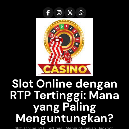
Skip
to
content
Slot Online dengan
RTP Tertinggi: Mana
yang Paling
Menguntungkan?
Slot, Online, RTP, Tertinggi, Menguntungkan, Jackpot,