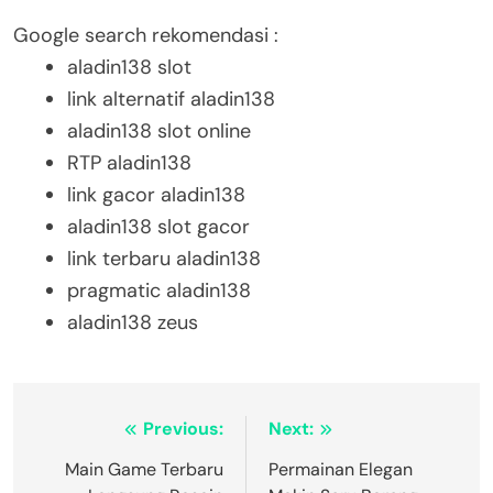
Google search rekomendasi :
aladin138 slot
link alternatif aladin138
aladin138 slot online
RTP aladin138
link gacor aladin138
aladin138 slot gacor
link terbaru aladin138
pragmatic aladin138
aladin138 zeus
Post
Previous:
Next:
navigation
Main Game Terbaru
Permainan Elegan