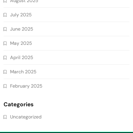
August 2025
July 2025
June 2025
May 2025
April 2025
March 2025
February 2025
Categories
Uncategorized