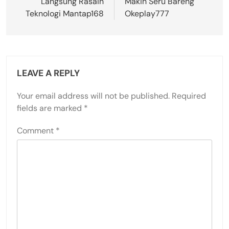
Langsung Rasain
Makin Seru Bareng
Teknologi Mantap168
Okeplay777
LEAVE A REPLY
Your email address will not be published.
Required
fields are marked
*
Comment
*