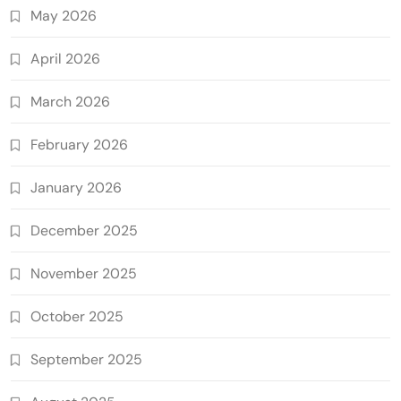
May 2026
April 2026
March 2026
February 2026
January 2026
December 2025
November 2025
October 2025
September 2025