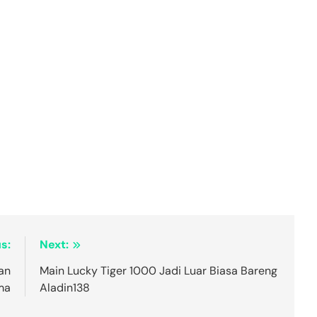
s:
Next:
an
Main Lucky Tiger 1000 Jadi Luar Biasa Bareng
ma
Aladin138