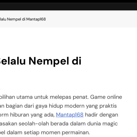
elalu Nempel di Mantap168
elalu Nempel di
s
i pilihan utama untuk melepas penat. Game online
nkan bagian dari gaya hidup modern yang praktis
orm hiburan yang ada,
Mantap168
hadir dengan
rasakan seolah-olah berada dalam dunia magic
mpel dalam setiap momen permainan.