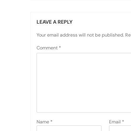
LEAVE A REPLY
Your email address will not be published.
Re
Comment
*
Name
*
Email
*