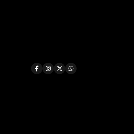
Skip
to
content