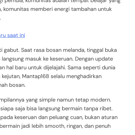
i pemula, komunitas adalah tempat belajar yang
, komunitas memberi energi tambahan untuk
.
u saat ini
nti gabut. Saat rasa bosan melanda, tinggal buka
an langsung masuk ke keseruan. Dengan update
 hal baru untuk dijelajahi. Sama seperti dunia
 kejutan, Mantap168 selalu menghadirkan
nah bosan.
ampilannya yang simple namun tetap modern.
apa saja bisa langsung bermain tanpa ribet.
 pada keseruan dan peluang cuan, bukan aturan
ermain jadi lebih smooth, ringan, dan penuh