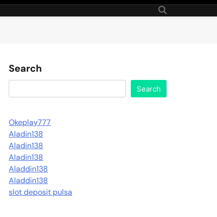
Search
Search
Okeplay777
Aladin138
Aladin138
Aladin138
Aladdin138
Aladdin138
slot deposit pulsa