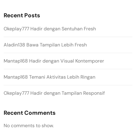
Recent Posts
Okeplay777 Hadir dengan Sentuhan Fresh
Aladin138 Bawa Tampilan Lebih Fresh
Mantap168 Hadir dengan Visual Kontemporer
Mantap168 Temani Aktivitas Lebih Ringan
Okeplay777 Hadir dengan Tampilan Responsif
Recent Comments
No comments to show.