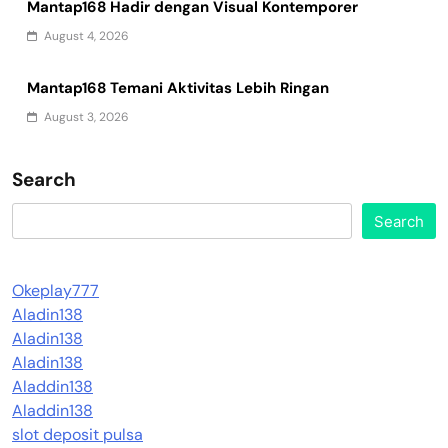
Mantap168 Hadir dengan Visual Kontemporer
August 4, 2026
Mantap168 Temani Aktivitas Lebih Ringan
August 3, 2026
Search
Search
Okeplay777
Aladin138
Aladin138
Aladin138
Aladdin138
Aladdin138
slot deposit pulsa