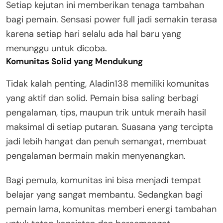
Setiap kejutan ini memberikan tenaga tambahan
bagi pemain. Sensasi power full jadi semakin terasa
karena setiap hari selalu ada hal baru yang
menunggu untuk dicoba.
Komunitas Solid yang Mendukung
Tidak kalah penting, Aladin138 memiliki komunitas
yang aktif dan solid. Pemain bisa saling berbagi
pengalaman, tips, maupun trik untuk meraih hasil
maksimal di setiap putaran. Suasana yang tercipta
jadi lebih hangat dan penuh semangat, membuat
pengalaman bermain makin menyenangkan.
Bagi pemula, komunitas ini bisa menjadi tempat
belajar yang sangat membantu. Sedangkan bagi
pemain lama, komunitas memberi energi tambahan