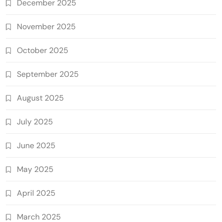
December 2025
November 2025
October 2025
September 2025
August 2025
July 2025
June 2025
May 2025
April 2025
March 2025