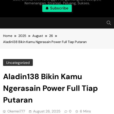
Kemenangan, Strategi, Peluang, Sukses.
Subscribe
Home
2025
August
26
Aladin138 Bikin Kamu Ngerasain Power Full Tiap Putaran
Uncategorized
Aladin138 Bikin Kamu
Ngerasain Power Full Tiap
Putaran
Okemei777
August 26, 2025
0
6 Mins