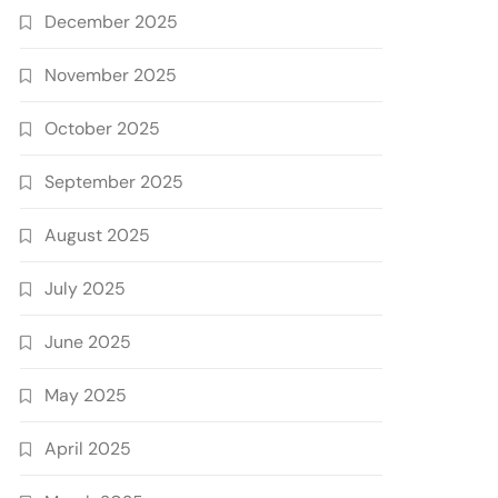
December 2025
November 2025
October 2025
September 2025
August 2025
July 2025
June 2025
May 2025
April 2025