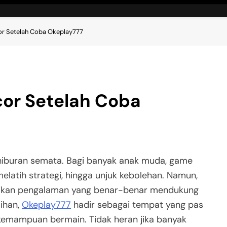
cor Setelah Coba Okeplay777
cor Setelah Coba
 hiburan semata. Bagi banyak anak muda, game
elatih strategi, hingga unjuk kebolehan. Namun,
rikan pengalaman yang benar-benar mendukung
lihan,
Okeplay777
hadir sebagai tempat yang pas
 kemampuan bermain. Tidak heran jika banyak