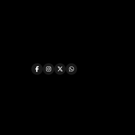
Skip
to
content