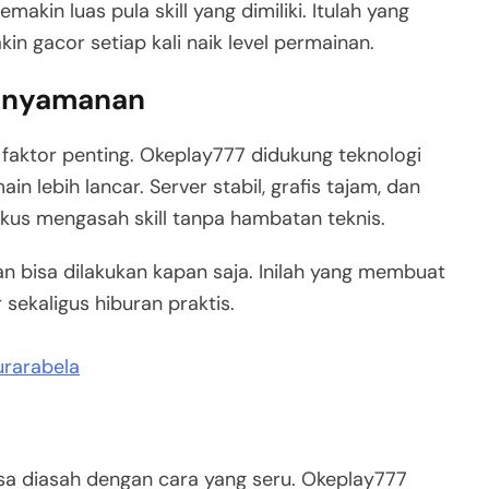
in luas pula skill yang dimiliki. Itulah yang
gacor setiap kali naik level permainan.
Kenyamanan
i faktor penting. Okeplay777 didukung teknologi
ebih lancar. Server stabil, grafis tajam, dan
kus mengasah skill tanpa hambatan teknis.
n bisa dilakukan kapan saja. Inilah yang membuat
 sekaligus hiburan praktis.
urarabela
 bisa diasah dengan cara yang seru. Okeplay777