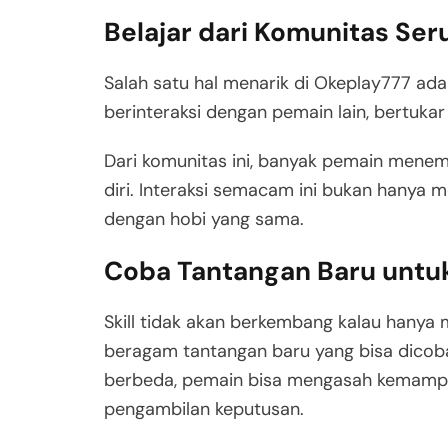
Belajar dari Komunitas Ser
Salah satu hal menarik di Okeplay777 ada
berinteraksi dengan pemain lain, bertukar 
Dari komunitas ini, banyak pemain menem
diri. Interaksi semacam ini bukan hanya
dengan hobi yang sama.
Coba Tantangan Baru untuk
Skill tidak akan berkembang kalau hanya
beragam tantangan baru yang bisa dico
berbeda, pemain bisa mengasah kemampuan
pengambilan keputusan.