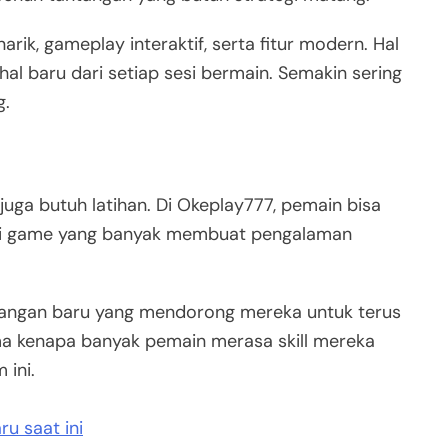
rik, gameplay interaktif, serta fitur modern. Hal
al baru dari setiap sesi bermain. Semakin sering
g.
 juga butuh latihan. Di Okeplay777, pemain bisa
iasi game yang banyak membuat pengalaman
tangan baru yang mendorong mereka untuk terus
tama kenapa banyak pemain merasa skill mereka
 ini.
u saat ini