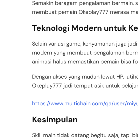
Semakin beragam pengalaman bermain, semak
membuat pemain Okeplay777 merasa makin 
Teknologi Modern untuk 
Selain variasi game, kenyamanan juga jad
modern yang membuat pengalaman bermain l
animasi halus memastikan pemain bisa fo
Dengan akses yang mudah lewat HP, latiha
Okeplay777 jadi tempat asik untuk belajar
https://www.multichain.com/qa/user/miy
Kesimpulan
Skill main tidak datang begitu saja, tapi