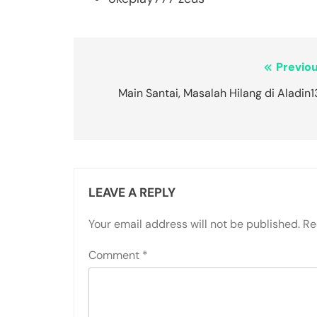
Post
Previou
navigation
Main Santai, Masalah Hilang di Aladin
LEAVE A REPLY
Your email address will not be published.
Re
Comment
*