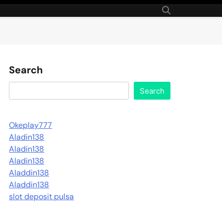
Search
Search
Okeplay777
Aladin138
Aladin138
Aladin138
Aladdin138
Aladdin138
slot deposit pulsa