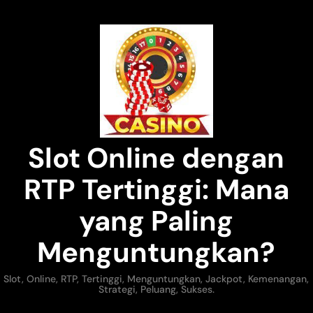
Slot Online dengan
RTP Tertinggi: Mana
yang Paling
Menguntungkan?
Slot, Online, RTP, Tertinggi, Menguntungkan, Jackpot, Kemenangan,
Strategi, Peluang, Sukses.