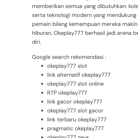
memberikan semua yang dibutuhkan: kolek
serta teknologi modern yang mendukung 
pemain bilang kemampuan mereka makin g
hiburan, Okeplay777 berhasil jadi arena 
diri.
Google search rekomendasi :
okeplay777 slot
link alternatif okeplay777
okeplay777 slot online
RTP okeplay777
link gacor okeplay777
okeplay777 slot gacor
link terbaru okeplay777
pragmatic okeplay777
okeplay777 zeus