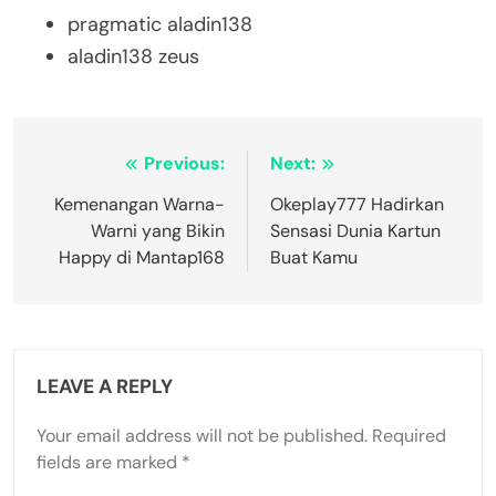
pragmatic aladin138
aladin138 zeus
Post
Previous:
Next:
navigation
Kemenangan Warna-
Okeplay777 Hadirkan
Warni yang Bikin
Sensasi Dunia Kartun
Happy di Mantap168
Buat Kamu
LEAVE A REPLY
Your email address will not be published.
Required
fields are marked
*