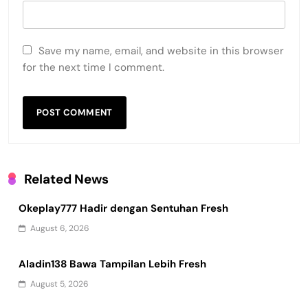
Save my name, email, and website in this browser
for the next time I comment.
Related News
Okeplay777 Hadir dengan Sentuhan Fresh
August 6, 2026
Aladin138 Bawa Tampilan Lebih Fresh
August 5, 2026